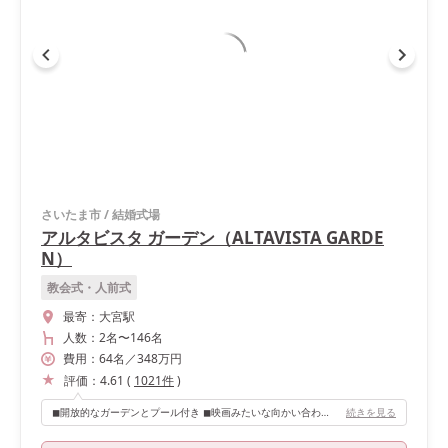
さいたま市
/
結婚式場
アルタビスタ ガーデン（ALTAVISTA GARDE
N）
教会式・人前式
最寄：
大宮駅
人数：
2名
〜
146名
費用：
64
名
／
348
万円
評価：
4.61
(
1021
件
)
◼︎開放的なガーデンとプール付き ◼︎映画みたいな向かい合わせの階段 ◼︎どんな天気でも明るく見える白を基調とした会場 ◼︎高砂の後ろには長いソファ有り ◼︎レストラン併設だからこそおいしい料理 ◼︎オリジナルドリンクでのおもてなし ◼︎待合ロビーすらおしゃれすぎて、どこを撮ってもフォトジェニックな空間
続きを見る