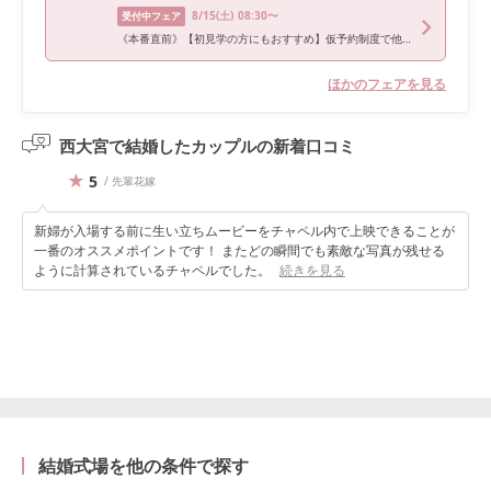
8/15
(土)
08:30〜
受付中フェア
《本番直前》【初見学の方にもおすすめ】仮予約制度で他会場比較
ほかのフェアを見る
西大宮で結婚したカップルの
新着口コミ
5
/ 先輩花嫁
新婦が入場する前に生い立ちムービーをチャペル内で上映できることが
一番のオススメポイントです！ またどの瞬間でも素敵な写真が残せる
ように計算されているチャペルでした。
続きを見る
結婚式場を他の条件で探す