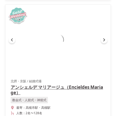
北摂・京阪
/
結婚式場
アンシェルデ マリアージュ（Encieldes Maria
ge）
教会式・人前式・神前式
最寄：
高槻市駅・高槻駅
人数：
2名
〜
128名