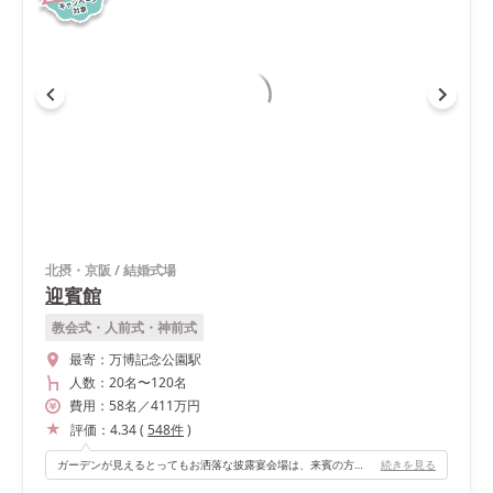
北摂・京阪
/
結婚式場
迎賓館
教会式・人前式・神前式
最寄：
万博記念公園駅
人数：
20名
〜
120名
費用：
58
名
／
411
万円
評価：
4.34
(
548
件
)
ガーデンが見えるとってもお洒落な披露宴会場は、来賓の方にも好評でした！
続きを見る