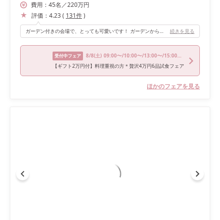
費用：
45
名
／
220
万円
評価：
4.23
(
131
件
)
ガーデン付きの会場で、とっても可愛いです！ ガーデンからの光で明るい会場の雰囲気もお気に入りでした。
続きを見る
8/8
(土)
09:00〜/10:00〜/13:00〜/15:00〜/16:00〜
受付中フェア
【ギフト2万円付】料理重視の方＊贅沢4万円6品試食フェア
ほかのフェアを見る