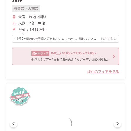
教会式・人前式
最寄：
緑地公園駅
人数：
2名
〜
80名
評価：
4.44
(
7
件
)
10/10が晴れの特異日と言われていることから、晴れることを信じて披露宴も別のエリアに移動しガーデンで行いました。 sasaでは室内やテラス、ガーデンと希望や気候に合わせて挙式も披露宴も場所を選ぶことができるのも魅力の一つです！
続きを見る
8/8
(土)
10:00〜/13:30〜/17:00〜
受付中フェア
全館見学ツアー*まるで海外のようなガーデン挙式体験＆無料試食
ほかのフェアを見る