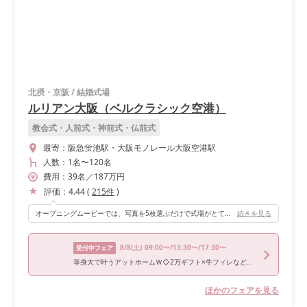
北摂・京阪
/
結婚式場
ルリアン大阪（ベルクラシック空港）
教会式・人前式・神前式・仏前式
最寄：
阪急蛍池駅・大阪モノレール大阪空港駅
人数：
1名
〜
120名
費用：
39
名
／
187
万円
評価：
4.44
(
215
件
)
オープニングムービーでは、写真を5枚選ぶだけで式場がとても可愛いオープニングムービーをつくってくれます！
続きを見る
8/8
(土)
09:00〜/13:30〜/17:30〜
受付中フェア
等身大で叶うアットホームＷ◇2万ギフト×牛フィレなど豪華試食
ほかのフェアを見る