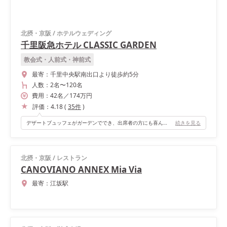
北摂・京阪
/
ホテルウェディング
千里阪急ホテル CLASSIC GARDEN
教会式・人前式・神前式
最寄：
千里中央駅南出口より徒歩約5分
人数：
2名
〜
120名
費用：
42
名
／
174
万円
評価：
4.18
(
35
件
)
デザートブュッフェがガーデンででき、出席者の方にも喜んでもらえました。
続きを見る
北摂・京阪
/
レストラン
CANOVIANO ANNEX Mia Via
最寄：
江坂駅