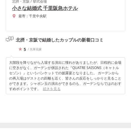
北摂・京阪
/
挙式会場
小さな結婚式 千里阪急ホテル
最寄：
千里中央駅
北摂・京阪で結婚したカップルの
新着口コミ
5
/ 先輩花嫁
大階段を降りながら入場する演出に憧れがありましたが、日程的に会場
に空きがなく、ガーデンが併設された『QUATRE SAISONS（キャトル
セゾン）』というバンケットでの披露宴となりました。 ガーデンから
の再入場はゲストとの距離も近く、皆さんの反応をしっかりと見ること
ができます。シャボン玉の演出ができるのも、ガーデンならではのおす
すめポイントです。
続きを見る