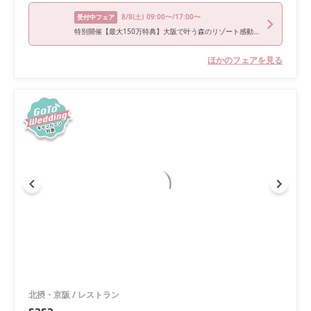
8/8
(土)
09:00〜/17:00〜
受付中フェア
特別開催【最大150万特典】大阪で叶う森のリゾート感動挙式×絶品4万フルコース試食×全館見学ツアー
ほかのフェアを見る
北摂・京阪
/
レストラン
sasa