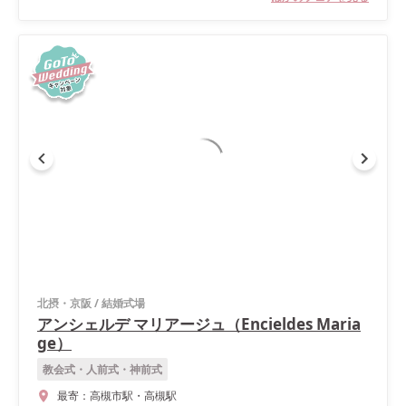
北摂・京阪
/
結婚式場
アンシェルデ マリアージュ（Encieldes Maria
ge）
教会式・人前式・神前式
最寄：
高槻市駅・高槻駅