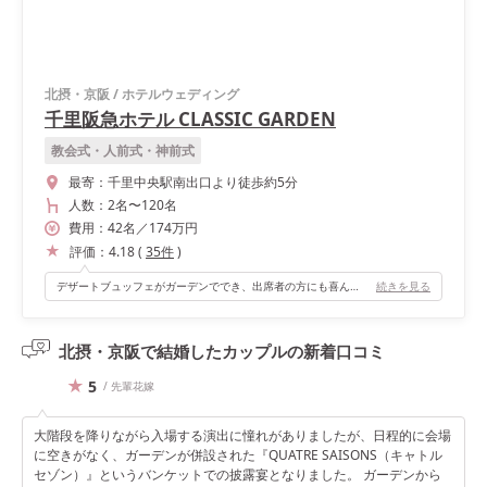
北摂・京阪
/
ホテルウェディング
千里阪急ホテル CLASSIC GARDEN
教会式・人前式・神前式
最寄：
千里中央駅南出口より徒歩約5分
人数：
2名
〜
120名
費用：
42
名
／
174
万円
評価：
4.18
(
35
件
)
デザートブュッフェがガーデンででき、出席者の方にも喜んでもらえました。
続きを見る
北摂・京阪で結婚したカップルの
新着口コミ
5
/ 先輩花嫁
大階段を降りながら入場する演出に憧れがありましたが、日程的に会場
に空きがなく、ガーデンが併設された『QUATRE SAISONS（キャトル
セゾン）』というバンケットでの披露宴となりました。 ガーデンから