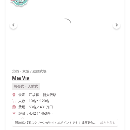
北摂・京阪
/
結婚式場
Mia Via
教会式・人前式
最寄：
江坂駅・新大阪駅
人数：
10名
〜
120名
費用：
63
名
／
431
万円
評価：
4.42
(
1463
件
)
開放感と3面スクリーンがおすすめポイントです！ 披露宴会場の手前にパティオという前庭があり、会場内も天井が高いので、開放感があります！ また、高砂の後ろに3面の大スクリーンがありムービーを映画館のような感覚で観ることができます。 もちろん会場後方にもスクリーンがあるので、新郎新婦も正面を向いたままで観ることができます。
続きを見る