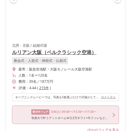
北摂・京阪
/
結婚式場
ルリアン大阪（ベルクラシック空港）
教会式・人前式・神前式・仏前式
最寄：
阪急蛍池駅・大阪モノレール大阪空港駅
人数：
1名
〜
120名
費用：
39
名
／
187
万円
評価：
4.44
(
215
件
)
オープニングムービーでは、写真を5枚選ぶだけで式場がとても可愛いオープニングムービーをつくってくれます！
続きを見る
8/8
(土)
09:00〜/13:30〜/17:30〜
受付中フェア
等身大で叶うアットホームＷ◇2万ギフト×牛フィレなど豪華試食
ほかのフェアを見る