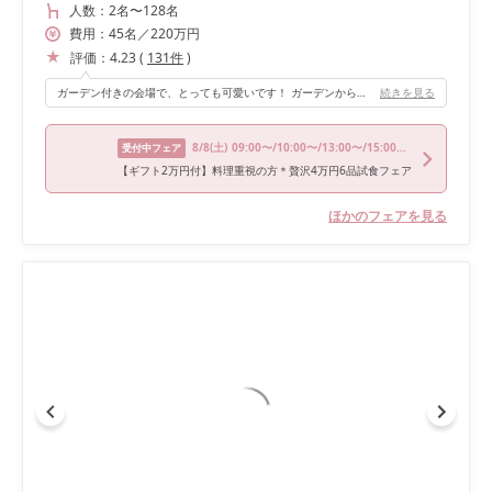
人数：
2名
〜
128名
費用：
45
名
／
220
万円
評価：
4.23
(
131
件
)
ガーデン付きの会場で、とっても可愛いです！ ガーデンからの光で明るい会場の雰囲気もお気に入りでした。
続きを見る
8/8
(土)
09:00〜/10:00〜/13:00〜/15:00〜/16:00〜
受付中フェア
【ギフト2万円付】料理重視の方＊贅沢4万円6品試食フェア
ほかのフェアを見る