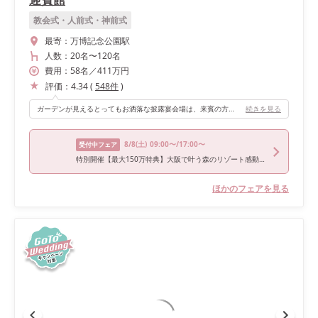
教会式・人前式・神前式
最寄：
万博記念公園駅
人数：
20名
〜
120名
費用：
58
名
／
411
万円
評価：
4.34
(
548
件
)
ガーデンが見えるとってもお洒落な披露宴会場は、来賓の方にも好評でした！
続きを見る
8/8
(土)
09:00〜/17:00〜
受付中フェア
特別開催【最大150万特典】大阪で叶う森のリゾート感動挙式×絶品4万フルコース試食×全館見学ツアー
ほかのフェアを見る