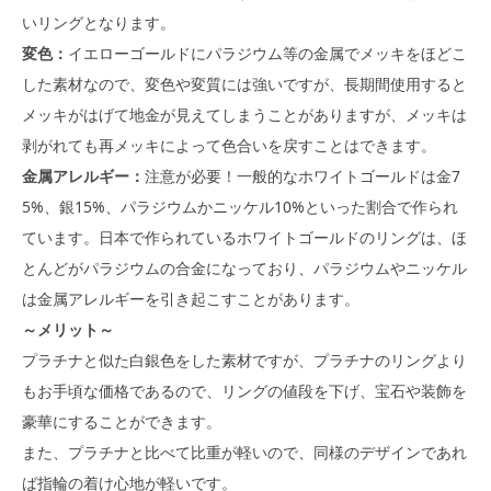
いリングとなります。
変色：
イエローゴールドにパラジウム等の金属でメッキをほどこ
した素材なので、変色や変質には強いですが、長期間使用すると
メッキがはげて地金が見えてしまうことがありますが、メッキは
剥がれても再メッキによって色合いを戻すことはできます。
金属アレルギー：
注意が必要！一般的なホワイトゴールドは金7
5%、銀15%、パラジウムかニッケル10%といった割合で作られ
ています。日本で作られているホワイトゴールドのリングは、ほ
とんどがパラジウムの合金になっており、パラジウムやニッケル
は金属アレルギーを引き起こすことがあります。
～メリット～
プラチナと似た白銀色をした素材ですが、プラチナのリングより
もお手頃な価格であるので、リングの値段を下げ、宝石や装飾を
豪華にすることができます。
また、プラチナと比べて比重が軽いので、同様のデザインであれ
ば指輪の着け心地が軽いです。