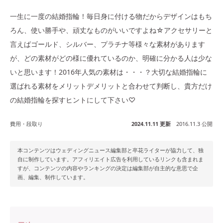
一生に一度の結婚指輪！毎日身に付ける物だからデザインはもち
ろん、使い勝手や、頑丈なものがいいですよね☆アクセサリーと
言えばゴールド、シルバー、プラチナ等様々な素材があります
が、どの素材がどの様に優れているのか、明確に分かる人は少な
いと思います！2016年人気の素材は・・・？大切な結婚指輪に
選ばれる素材をメリットデメリットと合わせて判断し、貴方だけ
の結婚指輪を探すヒントにして下さい♡
費用・段取り
2024.11.11 更新
2016.11.3 公開
本コンテンツはウェディングニュース編集部と卒花ライターが協力して、独
自に制作しています。アフィリエイト広告を利用しているリンクも含まれま
すが、コンテンツの内容やランキングの決定は編集部が自主的な意思で企
画、編集、制作しています。