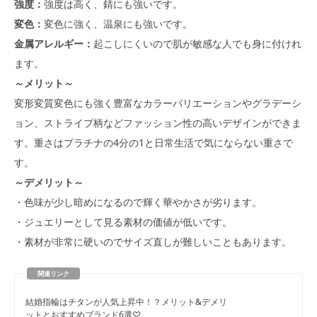
強度：
強度は高く、錆にも強いです。
変色：
変色に強く、温泉にも強いです。
金属アレルギー：
起こしにくいので肌が敏感な人でも身に付けれ
ます。
～メリット～
変形変質変色にも強く豊富なカラーバリエーションやグラデーシ
ョン、ストライプ柄などファッション性の高いデザインができま
す。重さはプラチナの4分の1と日常生活で気にならない重さで
す。
～デメリット～
・色味が少し暗めになるので輝く華やかさが劣ります。
・ジュエリーとして見る素材の価値が低いです。
・素材が非常に硬いのでサイズ直しが難しいこともあります。
結婚指輪はチタンが人気上昇中！？メリット&デメリ
ットとおすすめブランド6選♡