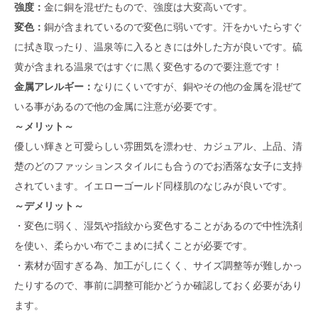
強度：
金に銅を混ぜたもので、強度は大変高いです。
変色：
銅が含まれているので変色に弱いです。汗をかいたらすぐ
に拭き取ったり、温泉等に入るときには外した方が良いです。硫
黄が含まれる温泉ではすぐに黒く変色するので要注意です！
金属アレルギー：
なりにくいですが、銅やその他の金属を混ぜて
いる事があるので他の金属に注意が必要です。
～メリット～
優しい輝きと可愛らしい雰囲気を漂わせ、カジュアル、上品、清
楚のどのファッションスタイルにも合うのでお洒落な女子に支持
されています。イエローゴールド同様肌のなじみが良いです。
～デメリット～
・変色に弱く、湿気や指紋から変色することがあるので中性洗剤
を使い、柔らかい布でこまめに拭くことが必要です。
・素材が固すぎる為、加工がしにくく、サイズ調整等が難しかっ
たりするので、事前に調整可能かどうか確認しておく必要があり
ます。