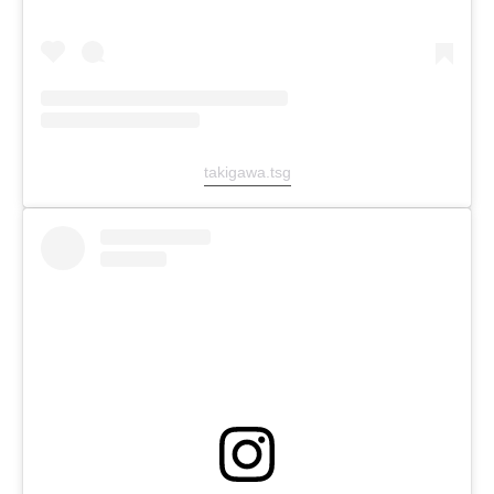
takigawa.tsg