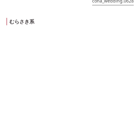
cona_wedding.0628
むらさき系