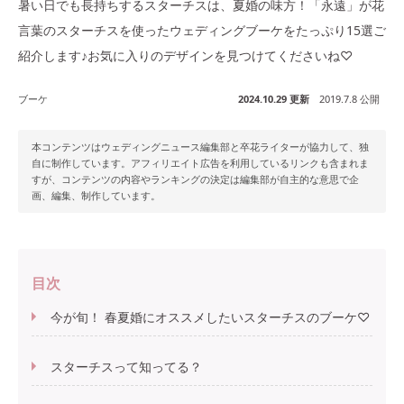
暑い日でも長持ちするスターチスは、夏婚の味方！「永遠」が花
言葉のスターチスを使ったウェディングブーケをたっぷり15選ご
紹介します♪お気に入りのデザインを見つけてくださいね♡
ブーケ
2024.10.29 更新
2019.7.8 公開
本コンテンツはウェディングニュース編集部と卒花ライターが協力して、独
自に制作しています。アフィリエイト広告を利用しているリンクも含まれま
すが、コンテンツの内容やランキングの決定は編集部が自主的な意思で企
画、編集、制作しています。
目次
今が旬！ 春夏婚にオススメしたいスターチスのブーケ♡
スターチスって知ってる？