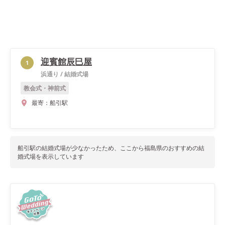
迎賓館辰巳屋
1
浜通り
/
結婚式場
教会式・神前式
最寄：
船引駅
船引駅
の結婚式場が少なかったため、ここから
福島県
のおすすめの結
婚式場を表示しています