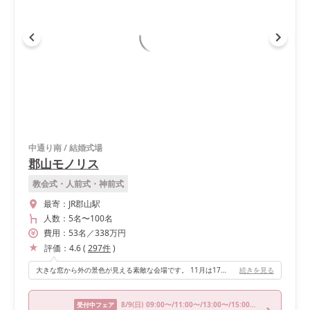
中通り南
/
結婚式場
郡山モノリス
教会式・人前式・神前式
最寄：
JR郡山駅
人数：
5名
〜
100名
費用：
53
名
／
338
万円
評価：
4.6
(
297
件
)
大きな窓から外の景色が見える素敵な会場です。 11月は17時前には外が暗くなるので、挙式を終えたあとの披露宴で雰囲気がガラッと変わるのも素敵な所です。
続きを見る
8/9
(日)
09:00〜/11:00〜/13:00〜/15:00〜/17:00〜
受付中フェア