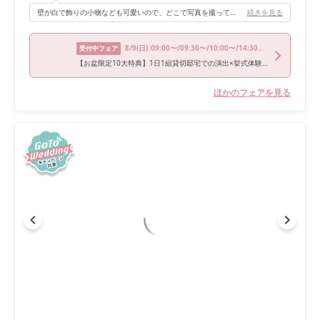
壁が白で飾りの小物なども可愛いので、どこで写真を撮っても写真映します＊ 披露宴会場が、ゲストとの近さを実感出来るくらいの広さなので、ゲストの方達と楽しみたい方にオススメです！
続きを見る
8/9
(日)
09:00〜/09:30〜/10:00〜/14:30〜/18:00〜
受付中フェア
【お盆限定10大特典】1日1組貸切邸宅での演出×挙式体験試食付
ほかのフェアを見る