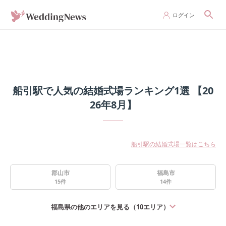
ログイン
船引駅で人気の結婚式場ランキング1選 【20
26年8月】
船引駅の結婚式場一覧はこちら
郡山市
福島市
15
件
14
件
福島県
の他のエリアを見る（
10
エリア）