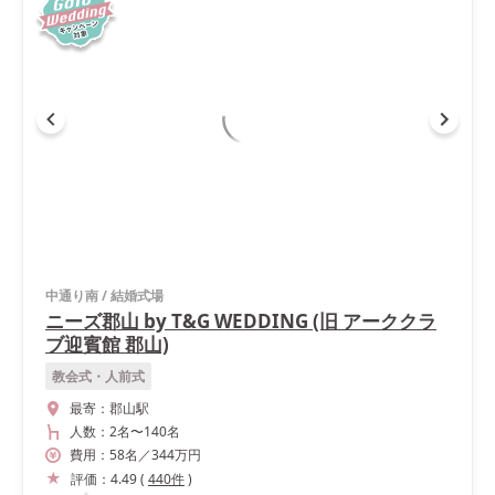
中通り南
/
結婚式場
ニーズ郡山 by T&G WEDDING (旧 アーククラ
ブ迎賓館 郡山)
教会式・人前式
最寄：
郡山駅
人数：
2名
〜
140名
費用：
58
名
／
344
万円
評価：
4.49
(
440
件
)