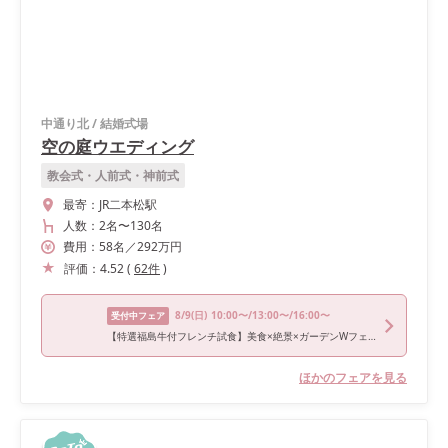
中通り北
/
結婚式場
空の庭ウエディング
教会式・人前式・神前式
最寄：
JR二本松駅
人数：
2名
〜
130名
費用：
58
名
／
292
万円
評価：
4.52
(
62
件
)
8/9
(日)
10:00〜/13:00〜/16:00〜
受付中フェア
【特選福島牛付フレンチ試食】美食×絶景×ガーデンWフェア
ほかのフェアを見る