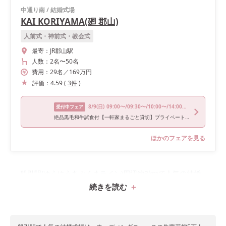
中通り南
/
結婚式場
KAI KORIYAMA(廻 郡山)
人前式・神前式・教会式
最寄：
JR郡山駅
人数：
2名
〜
50名
費用：
29
名
／
169
万円
評価：
4.59
(
3
件
)
8/9
(日)
09:00〜/09:30〜/10:00〜/14:00〜/17:00〜
受付中フェア
絶品黒毛和牛試食付【一軒家まるごと貸切】プライベートW相談会
ほかのフェアを見る
船引駅(ゆうゆうあぶくまライン)周辺約3kmで人気の結婚
続きを読む
式場1件をランキングで紹介！