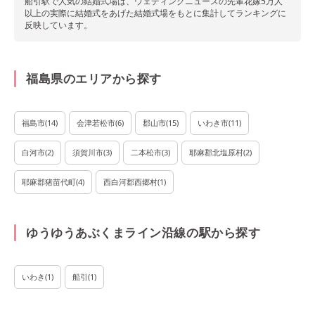
船引駅で
人気の結婚式場は、ウェディングニュースの先輩花嫁5万人
以上の実際に結婚式をあげた結婚式場をもとに集計してランキングに
反映しています。
福島県のエリアから探す
福島市
(
14
)
会津若松市
(
6
)
郡山市
(
15
)
いわき市
(
11
)
白河市
(
2
)
須賀川市
(
3
)
二本松市
(
3
)
耶麻郡北塩原村
(
2
)
耶麻郡猪苗代町
(
4
)
西白河郡西郷村
(
1
)
ゆうゆうあぶくまライン沿線の駅から探す
いわき
(
1
)
船引
(
1
)