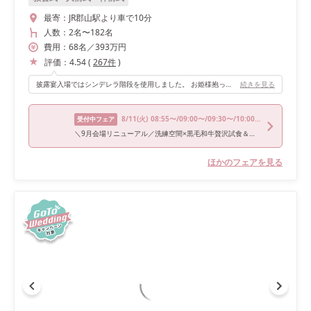
最寄：
JR郡山駅より車で10分
人数：
2名
〜
182名
費用：
68
名
／
393
万円
評価：
4.54
(
267
件
)
披露宴入場ではシンデレラ階段を使用しました。 お姫様抱っこの演出をしました♪
続きを見る
8/11
(火)
08:55〜/09:00〜/09:30〜/10:00〜/14:00〜
受付中フェア
＼9月会場リニューアル／洗練空間×黒毛和牛贅沢試食＆豪華13大特典付BIGフェア
ほかのフェアを見る