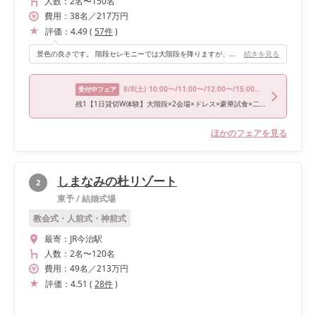
人数：
2名
〜
150名
費用：
38
名
／
217
万円
評価：
4.49
(
57
件
)
景色の良さです。 階段セレモニーでは大階段を降りますが、その景色がとても素敵。2つある披露宴会場からの景色も大自然が見渡せます！(ゲストハウス型なので、他の挙式に参列されている方と会うことがないのも魅力♩)
続きを見る
8/8
(土)
10:00〜/11:00〜/12:00〜/15:00〜/16:00〜
受付中フェア
残1【1日貸切W体験】大階段×2会場×ドレス×豪華試食×二次会
ほかのフェアを見る
しまなみの杜リゾート
2
東予
/
結婚式場
教会式・人前式・神前式
最寄：
JR今治駅
人数：
2名
〜
120名
費用：
49
名
／
213
万円
評価：
4.51
(
28
件
)