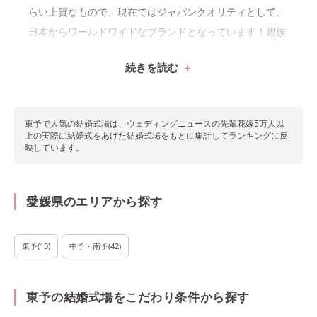
らい上質なもので、現在ではジャパンクオリティとして、
日本からワールドワイドなブランドとなっています！親族
への引き出物の定番アイテムでもあります♡他にも東予エ
続きを読む
リアには、四国の主要山系から瀬戸内海までの美しい景色
が見渡せる西日本1の高峰の霊山「石鎚山」があり自然豊
かなエリアです。
東予で
人気の結婚式場は、ウェディングニュースの先輩花嫁5万人以
上の実際に結婚式をあげた結婚式場をもとに集計してランキングに反
映しています。
愛媛県のエリアから探す
東予
(
13
)
中予・南予
(
42
)
東予の結婚式場をこだわり条件から探す