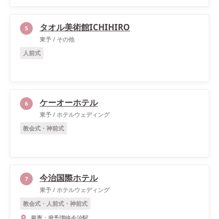
タオル美術館ICHIHIRO
5
東予
/
その他
人前式
ケーオーホテル
6
東予
/
ホテルウェディング
教会式・神前式
今治国際ホテル
7
東予
/
ホテルウェディング
教会式・人前式・神前式
最寄：
JR予讃線今治駅