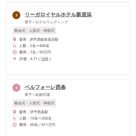
リーガロイヤルホテル新居浜
3
東予
/
ホテルウェディング
教会式・人前式・神前式
最寄：
JR予讃線新居浜駅
人数：
2名
〜
400名
費用：
7
名
／
93
万円
評価：
4.71
(
10
件
)
ベルフォーレ西条
4
東予
/
結婚式場
教会式・人前式・神前式
最寄：
伊予西条駅
人数：
10名
〜
200名
費用：
96
名
／
411
万円