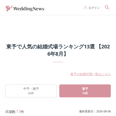
ログイン
東予で人気の結婚式場ランキング13選 【202
6年8月】
東予の結婚式場一覧はこちら
中予・南予
東予
42
件
13
件
13
式場数:
件
最終更新日：
2026-08-06