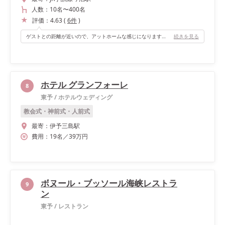
人数：
10名
〜
400名
評価：
4.63
(
6
件
)
ゲストとの距離が近いので、アットホームな感じになります。 中庭側は全てガラス張りなので、昼は照明は必要としないぐらい明るいです。 明るいので、写真もナチュラルに柔らかい雰囲気で撮れます。
続きを見る
ホテル グランフォーレ
8
東予
/
ホテルウェディング
教会式・神前式・人前式
最寄：
伊予三島駅
費用：
19
名
／
39
万円
ボヌール・ブッソール海峡レストラ
9
ン
東予
/
レストラン