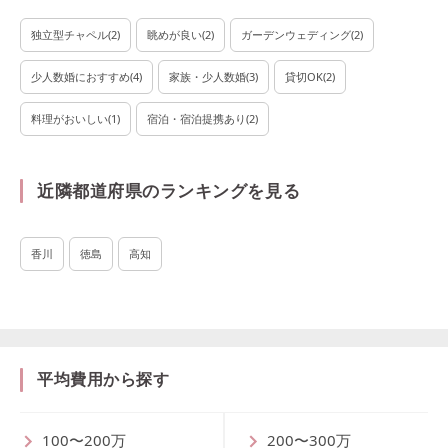
独立型チャペル
(
2
)
眺めが良い
(
2
)
ガーデンウェディング
(
2
)
少人数婚におすすめ
(
4
)
家族・少人数婚
(
3
)
貸切OK
(
2
)
料理がおいしい
(
1
)
宿泊・宿泊提携あり
(
2
)
近隣都道府県のランキングを見る
香川
徳島
高知
平均費用から探す
100〜200万
200〜300万