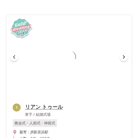
リアン トゥール
1
東予
/
結婚式場
教会式・人前式・神前式
最寄：
JR新居浜駅