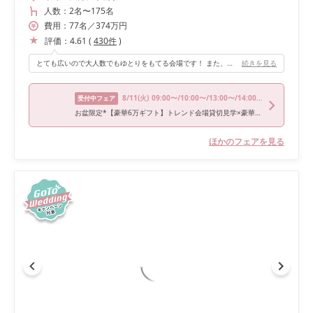
人数：
2名
〜
175名
費用：
77
名
／
374
万円
評価：
4.61
(
430
件
)
とても広いので大人数でもゆとりをもてる会場です！ また、ガーデン入場や2階から階段を使った入場もできるので、ゲスト全体の反応を見る事ができてとても感動しました！ 披露宴会場は白色で統一されているため、テーマカラーに染めやすいです。
続きを見る
8/11
(火)
09:00〜/10:00〜/13:00〜/14:00〜/18:00〜
受付中フェア
お盆限定*【豪華6万ギフト】トレンド会場貸切見学×豪華3万試食
ほかのフェアを見る