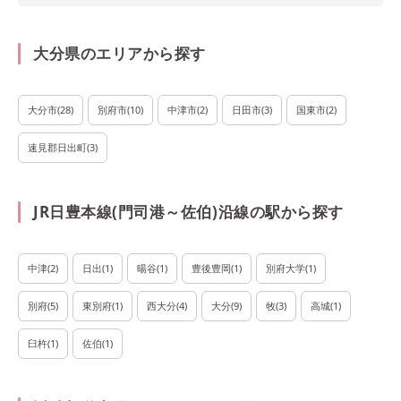
大分県のエリアから探す
大分市
(
28
)
別府市
(
10
)
中津市
(
2
)
日田市
(
3
)
国東市
(
2
)
速見郡日出町
(
3
)
JR日豊本線(門司港～佐伯)沿線の駅から探す
中津
(
2
)
日出
(
1
)
暘谷
(
1
)
豊後豊岡
(
1
)
別府大学
(
1
)
別府
(
5
)
東別府
(
1
)
西大分
(
4
)
大分
(
9
)
牧
(
3
)
高城
(
1
)
臼杵
(
1
)
佐伯
(
1
)