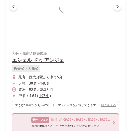
大分・県南
/
結婚式場
エシェル ドゥ アンジェ
教会式・人前式
最寄：
西大分駅から車で5分
人数：
30名
〜
146名
費用：
83
名
／
363
万円
評価：
4.64
(
107
件
)
大きなY字階段があるので、ドラマティックな入場ができます！また、階段の間にはロールカーテンがあり、私たちはそこでシルエット演出をして入場しました。 再入場では海の見えるガーデンを選んでいます。 さらに、披露宴退場後にはロールカーテンを開けて、ゲストに手を振る演出もできました！ 無料で楽しめる演出も満載で、私たちは余すことなく出来たので心残りはありません。
続きを見る
8/11
(火)
09:00〜/10:30〜/13:00〜/16:00〜/17:00〜
受付中フェア
≪祝日BIG≫4万円ディナー券付き！贅沢試食フェア