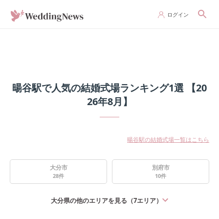
ログイン
暘谷駅で人気の結婚式場ランキング1選 【20
26年8月】
暘谷駅の結婚式場一覧はこちら
大分市
別府市
28
件
10
件
大分県
の他のエリアを見る（
7
エリア）