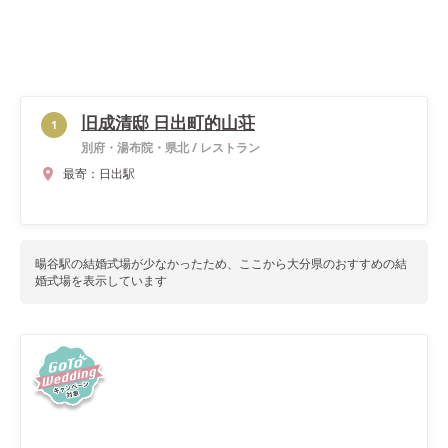
旧成清邸 日出町的山荘
1
別府・湯布院・県北
/
レストラン
最寄：
日出駅
暘谷駅
の結婚式場が少なかったため、ここから
大分県
のおすすめの結
婚式場を表示しています