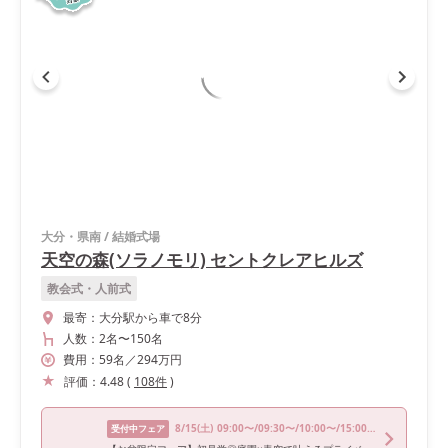
大分・県南
/
結婚式場
天空の森(ソラノモリ) セントクレアヒルズ
教会式・人前式
最寄：
大分駅から車で8分
人数：
2名
〜
150名
費用：
59
名
／
294
万円
評価：
4.48
(
108
件
)
8/15
(土)
09:00〜/09:30〜/10:00〜/15:00〜/16:00〜
受付中フェア