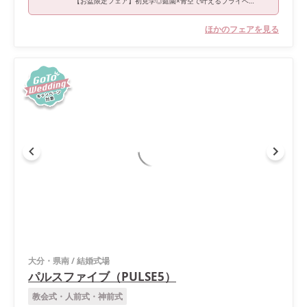
【お盆限定フェア】初見学◎庭園×青空で叶えるプライベート挙式
ほかのフェアを見る
大分・県南
/
結婚式場
パルスファイブ（PULSE5）
教会式・人前式・神前式