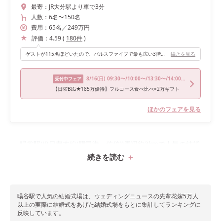
最寄：
JR大分駅より車で3分
人数：
6名
〜
150名
費用：
65
名
／
249
万円
評価：
4.59
(
180
件
)
ゲストが115名ほどいたので、パルスファイブで最も広い3階のアニバーサリークラブで披露宴を行いました。アニバーサリークラブは白を基調とした会場ですが、大きな木やドライフラワーのオブジェがあり、可愛さもあります！ また、ウェルカムスペースがとても広く、バーカウンターやコインロッカー、喫煙所が披露宴会場の隣に完備されています。ゲストの待つ場所への配慮や、新郎新婦が希望する装飾を飾れるようになっているなど、しっかりと考えられていると感じました。
続きを見る
8/16
(日)
09:30〜/10:00〜/13:30〜/14:00〜
受付中フェア
【日曜BIG★185万優待】フルコース食べ比べ×2万ギフト
ほかのフェアを見る
暘谷駅(JR日豊本線(門司港～佐伯))周辺約3kmで人気の結婚
続きを読む
式場1件をランキングで紹介！
暘谷駅で
人気の結婚式場は、ウェディングニュースの先輩花嫁5万人
以上の実際に結婚式をあげた結婚式場をもとに集計してランキングに
反映しています。