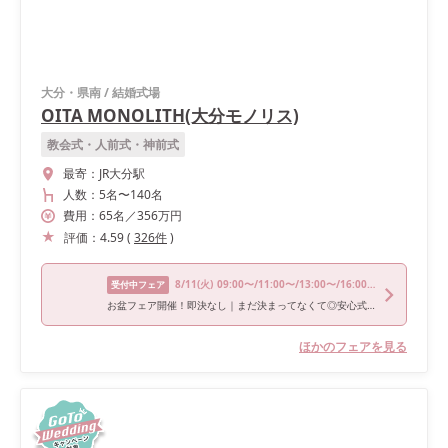
大分・県南
/
結婚式場
OITA MONOLITH(大分モノリス)
教会式・人前式・神前式
最寄：
JR大分駅
人数：
5名
〜
140名
費用：
65
名
／
356
万円
評価：
4.59
(
326
件
)
8/11
(火)
09:00〜/11:00〜/13:00〜/16:00〜/18:00〜
受付中フェア
お盆フェア開催！即決なし｜まだ決まってなくて◎安心式場相談会
ほかのフェアを見る