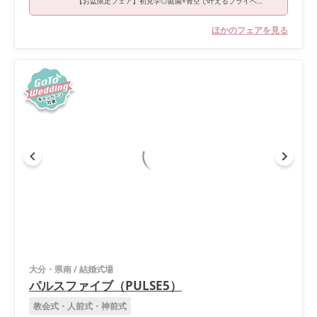
【お盆限定フェア】初見学◎庭園×青空で叶えるプライベート挙式
ほかのフェアを見る
大分・県南
/
結婚式場
パルスファイブ（PULSE5）
教会式・人前式・神前式