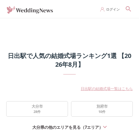
ログイン
日出駅で人気の結婚式場ランキング1選 【20
26年8月】
日出駅の結婚式場一覧はこちら
大分市
別府市
28
件
10
件
大分県
の他のエリアを見る（
7
エリア）