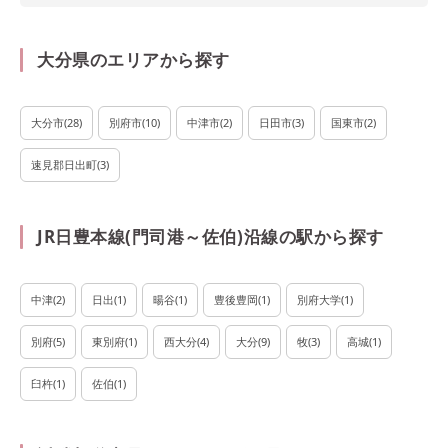
大分県のエリアから探す
大分市
(
28
)
別府市
(
10
)
中津市
(
2
)
日田市
(
3
)
国東市
(
2
)
速見郡日出町
(
3
)
JR日豊本線(門司港～佐伯)沿線の駅から探す
中津
(
2
)
日出
(
1
)
暘谷
(
1
)
豊後豊岡
(
1
)
別府大学
(
1
)
別府
(
5
)
東別府
(
1
)
西大分
(
4
)
大分
(
9
)
牧
(
3
)
高城
(
1
)
臼杵
(
1
)
佐伯
(
1
)