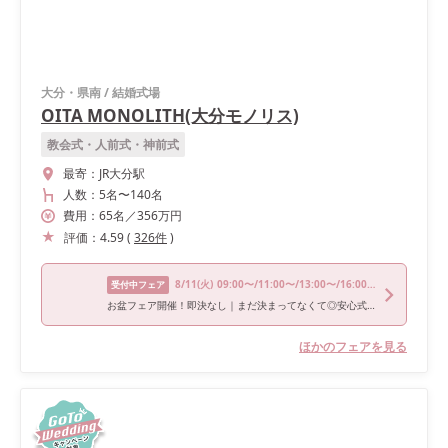
大分・県南
/
結婚式場
OITA MONOLITH(大分モノリス)
教会式・人前式・神前式
最寄：
JR大分駅
人数：
5名
〜
140名
費用：
65
名
／
356
万円
評価：
4.59
(
326
件
)
8/11
(火)
09:00〜/11:00〜/13:00〜/16:00〜/18:00〜
受付中フェア
お盆フェア開催！即決なし｜まだ決まってなくて◎安心式場相談会
ほかのフェアを見る