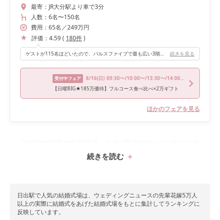
最寄：
JR大分駅より車で3分
人数：
6名
〜
150名
費用：
65
名
／
249
万円
評価：
4.59
(
180
件
)
ゲストが115名ほどいたので、パルスファイブで最も広い3階のアニバーサリークラブで披露宴を行いました。アニバーサリークラブは白を基調とした会場ですが、大きな木やドライフラワーのオブジェがあり、可愛さもあります！ また、ウェルカムスペースがとても広く、バーカウンターやコインロッカー、喫煙所が披露宴会場の隣に完備されています。ゲストの待つ場所への配慮や、新郎新婦が希望する装飾を飾れるようになっているなど、しっかりと考えられていると感じました。
続きを見る
8/16
(日)
09:30〜/10:00〜/13:30〜/14:00〜
受付中フェア
【日曜BIG★185万優待】フルコース食べ比べ×2万ギフト
ほかのフェアを見る
日出駅(JR日豊本線(門司港～佐伯))周辺約3kmで人気の結婚
続きを読む
式場1件をランキングで紹介！
日出駅で
人気の結婚式場は、ウェディングニュースの先輩花嫁5万人
以上の実際に結婚式をあげた結婚式場をもとに集計してランキングに
反映しています。