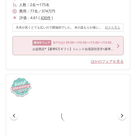
人数：
2名
〜
175名
費用：
77
名
／
374
万円
評価：
4.61
(
430
件
)
天井が高くとても広いので開放的でした。 木の温もりが感じられる、全国的にも数少ない木造のチャペルです！ また、チャペルの扉前までお母さんと歩けるマザーロードがありました。
続きを見る
8/11
(火)
09:00〜/10:00〜/13:00〜/14:00〜/18:00〜
受付中フェア
お盆限定*【豪華6万ギフト】トレンド会場貸切見学×豪華3万試食
ほかのフェアを見る