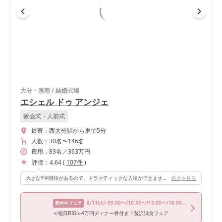
大分・県南
/
結婚式場
エシェル ドゥ アンジェ
教会式・人前式
最寄：
西大分駅から車で5分
人数：
30名
〜
146名
費用：
83
名
／
363
万円
評価：
4.64
(
107
件
)
大きなY字階段があるので、ドラマティックな入場ができます！また、階段の間にはロールカーテンがあり、私たちはそこでシルエット演出をして入場しました。 再入場では海の見えるガーデンを選んでいます。 さらに、披露宴退場後にはロールカーテンを開けて、ゲストに手を振る演出もできました！ 無料で楽しめる演出も満載で、私たちは余すことなく出来たので心残りはありません。
続きを見る
8/11
(火)
09:00〜/10:30〜/13:00〜/16:00〜/17:00〜
受付中フェア
≪祝日BIG≫4万円ディナー券付き！贅沢試食フェア