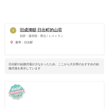
旧成清邸 日出町的山荘
1
別府・湯布院・県北
/
レストラン
最寄：
日出駅
日出駅
の結婚式場が少なかったため、ここから
大分県
のおすすめの結
婚式場を表示しています