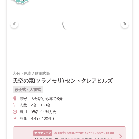
大分・県南
/
結婚式場
天空の森(ソラノモリ) セントクレアヒルズ
教会式・人前式
最寄：
大分駅から車で8分
人数：
2名
〜
150名
費用：
59
名
／
294
万円
評価：
4.48
(
108
件
)
8/15
(土)
09:00〜/09:30〜/10:00〜/15:00〜/16:00〜
受付中フェア