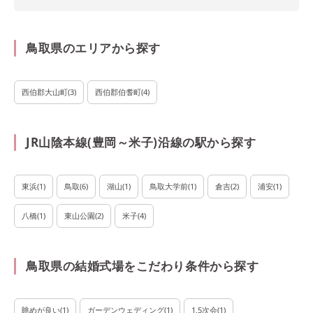
鳥取県のエリアから探す
西伯郡大山町
(
3
)
西伯郡伯耆町
(
4
)
JR山陰本線(豊岡～米子)沿線の駅から探す
東浜
(
1
)
鳥取
(
6
)
湖山
(
1
)
鳥取大学前
(
1
)
倉吉
(
2
)
浦安
(
1
)
八橋
(
1
)
東山公園
(
2
)
米子
(
4
)
鳥取県の結婚式場をこだわり条件から探す
眺めが良い
(
1
)
ガーデンウェディング
(
1
)
1.5次会
(
1
)