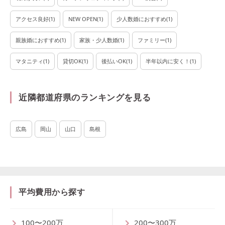
アクセス良好
(
1
)
NEW OPEN
(
1
)
少人数婚におすすめ
(
1
)
親族婚におすすめ
(
1
)
家族・少人数婚
(
1
)
ファミリー
(
1
)
マタニティ
(
1
)
貸切OK
(
1
)
後払いOK
(
1
)
半年以内に安く！
(
1
)
近隣都道府県のランキングを見る
広島
岡山
山口
島根
平均費用から探す
100〜200万
200〜300万