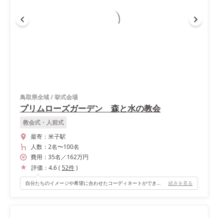
鳥取県全域
/
挙式会場
プリムローズガーデン 森と水の教会
教会式・人前式
最寄：
米子駅
人数：
2名
〜
100名
費用：
35
名
／
162
万円
評価：
4.6
(
52
件
)
自分たちのイメージや希望に合わせたコーディネートができること。
続きを見る