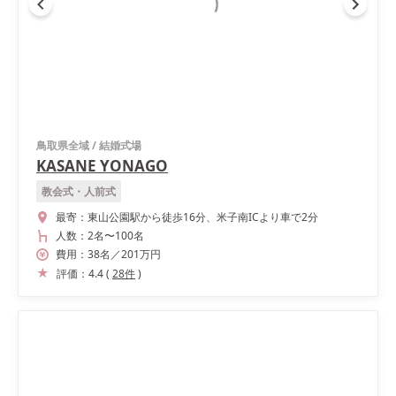
鳥取県全域
/
結婚式場
KASANE YONAGO
教会式・人前式
最寄：
東山公園駅から徒歩16分、米子南ICより車で2分
人数：
2名
〜
100名
費用：
38
名
／
201
万円
評価：
4.4
(
28
件
)