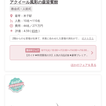
アクイール風彩の森迎賓館
教会式・人前式
最寄：
米子駅
人数：
10名
〜
110名
費用：
44
名
／
271
万円
評価：
4.59
(
65
件
)
2階からのも登場が出来て、衣装に合わせた入退場の演出ができます！ また、天井が高くとっても広々とした空間でパーティすることができます！
続きを見る
8/11
(火)
10:00〜/13:00〜/14:00〜/16:00〜/18:00〜
受付中フェア
【月イチ★料理重視の方】人気の3品試食★豪華プレミアムフェア
ほかのフェアを見る