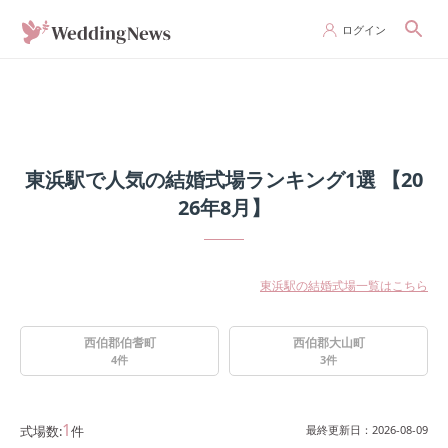
ログイン
東浜駅で人気の結婚式場ランキング1選 【20
26年8月】
東浜駅の結婚式場一覧はこちら
西伯郡伯耆町
西伯郡大山町
4
件
3
件
1
式場数:
件
最終更新日：
2026-08-09