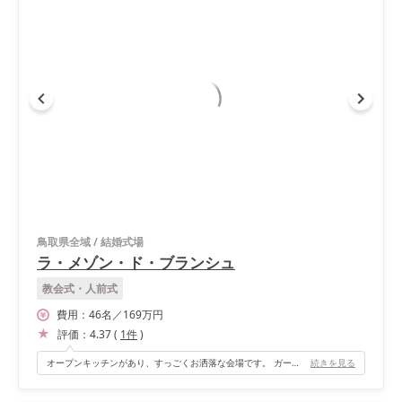
鳥取県全域
/
結婚式場
ラ・メゾン・ド・ブランシュ
教会式・人前式
費用：
46
名
／
169
万円
評価：
4.37
(
1
件
)
オープンキッチンがあり、すっごくお洒落な会場です。 ガーデンもあるので、ガーデン入場ができたり いろんな演出ができます(o^^o)❤️
続きを見る