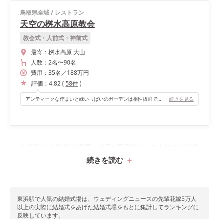
鳥取県全域
/
レストラン
天空の桝水高原教会
教会式・人前式・神前式
最寄：
桝水高原 大山
人数：
2名
〜
90名
費用：
35
名
／
188
万円
評価：
4.82
(
58
件
)
アンティークな佇まいと緑いっぱいのガーデンは相性抜群です。ミシュラン掲載のイタリアンのフルコースがとにかく美味しく、最高のおもてなしができます。 ガーデンや会場のオープンキッチンを使用して様々な演出ができるのも魅力的でした。
続きを見る
東浜駅(JR山陰本線(豊岡～米子))周辺約3kmで人気の結婚式
続きを読む
場1件をランキングで紹介！
東浜駅で
人気の結婚式場は、ウェディングニュースの先輩花嫁5万人
以上の実際に結婚式をあげた結婚式場をもとに集計してランキングに
反映しています。