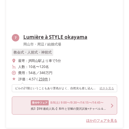
Lumière à STYLE okayama
7
岡山市・周辺
/
結婚式場
教会式・人前式・神前式
最寄：
JR岡山駅より車で5分
人数：
10名
〜
120名
費用：
54
名
／
346
万円
評価：
4.57
(
259
件
)
ビルの21階ということもあり景色がよく、自然光も差し込んでとてもよかったです！
続きを見る
8/8
(土)
9:00〜/9:30〜/14:15〜/14:45〜
受付中フェア
残3【8年連続人気♪】和牛と甘鯛の贅沢試食×チャペル＆ドレス体験
ほかのフェアを見る