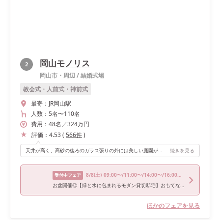
岡山モノリス
2
岡山市・周辺
/
結婚式場
教会式・人前式・神前式
最寄：
JR岡山駅
人数：
5名
〜
110名
費用：
48
名
／
324
万円
評価：
4.53
(
566
件
)
天井が高く、高砂の後ろのガラス張りの外には美しい庭園が広がり、ナチュラルな雰囲気と開放感が魅力的です。 2階から入場や、庭園から再入場など入退場口も複数箇所から選択することができ、ゲストの方にも楽しんでいただける演出ができたのも良かったです。 夕方からの式の場合は、再入場の際に庭園にキャンドルを置いて、そこから入場することもでき、ロマンチックな雰囲気で行うことができます。
続きを見る
8/8
(土)
09:00〜/11:00〜/14:00〜/16:00〜/18:00〜
受付中フェア
お盆開催◎【緑と水に包まれるモダン貸切邸宅】おもてなしW体験
ほかのフェアを見る