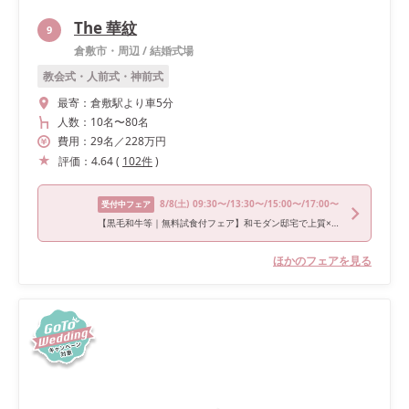
The 華紋
9
倉敷市・周辺
/
結婚式場
教会式・人前式・神前式
最寄：
倉敷駅より車5分
人数：
10名
〜
80名
費用：
29
名
／
228
万円
評価：
4.64
(
102
件
)
8/8
(土)
09:30〜/13:30〜/15:00〜/17:00〜
受付中フェア
【黒毛和牛等｜無料試食付フェア】和モダン邸宅で上質×洗練Wを
ほかのフェアを見る