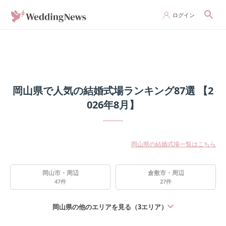
ログイン
岡山県で人気の結婚式場ランキング87選 【2
026年8月】
岡山県の結婚式場一覧はこちら
岡山市・周辺
倉敷市・周辺
47
件
27
件
岡山県
の他のエリアを見る（
3
エリア）