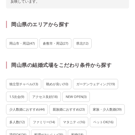
反映しています。
岡山県のエリアから探す
岡山市・周辺
(
47
)
倉敷市・周辺
(
27
)
県北
(
12
)
岡山県の結婚式場をこだわり条件から探す
独立型チャペル
(
13
)
眺めが良い
(
10
)
ガーデンウェディング
(
19
)
1.5次会
(
9
)
アクセス良好
(
18
)
NEW OPEN
(
3
)
少人数婚におすすめ
(
44
)
親族婚におすすめ
(
23
)
家族・少人数婚
(
39
)
多人数
(
12
)
ファミリー
(
14
)
マタニティ
(
16
)
ペットOK
(
16
)
貸切OK
(
26
)
料理がおいしい
(
25
)
和婚
(
18
)