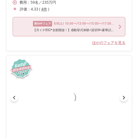
費用：
59
名
／
235
万円
評価：
4.33
(
4
件
)
8/8
(土)
10:00〜/13:00〜/15:00〜/17:00〜/18:00〜
受付中フェア
【月イチBIG*全館開放！】感動挙式体験×貸切W×豪華試食フェア
ほかのフェアを見る