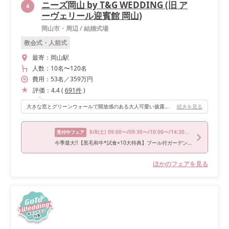
ニーズ岡山 by T&G WEDDING (旧 ア
4
ーヴェリール迎賓館 岡山)
岡山市・周辺
/
結婚式場
教会式・人前式
最寄：
岡山駅
人数：
10名
〜
120名
費用：
53
名
／
359
万円
評価：
4.4
(
691
件
)
大きな窓とグリーンウォールで開放感のある大人可愛い披露宴会場です。入場は、メイン扉、ガーデン、階段の3つから選べるので様々な登場ができて楽しめました！ 大きなプールの付いたガーデンを自由に使えるところが気に入っています。そして、暗くなると素敵にライトアップされるので、午後からの挙式がかなりオススメです♩ 私たちは外が明るい時間にブーケトスやゴムパッチンなどの演出を行い、ライトアップした後はフォトタイムや後撮りに使用しました。
続きを見る
8/8
(土)
09:00〜/09:30〜/10:00〜/14:30〜/18:00〜
受付中フェア
今季最大!!【黒毛和牛*試食×10大特典】プール付ガーデン&階段入場ALL体験
ほかのフェアを見る