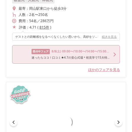
最寄：
岡山駅東口から徒歩3分
人数：
2名
〜
250名
費用：
54
名
／
286
万円
評価：
4.71
(
815
件
)
ゲストとの距離感をなるべくなくしたい思いから、高砂をソファ席にしテーブルをなくしました！ 白雪姫がテーマだった為、全体を森っぽくしてりんごに見立てて、各テーブルにアクアバルーンの中に赤いバルーンを入れて浮かせていました。
続きを見る
8/8
(土)
09:00〜/10:00〜/14:00〜/15:00〜/16:00〜
受付中フェア
迷ったらココ！口コミ★4.7の安心式場＊初見学で15大特典＆3万円絶品試食
ほかのフェアを見る