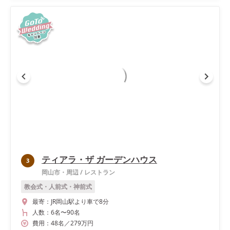
ティアラ・ザ ガーデンハウス
3
岡山市・周辺
/
レストラン
教会式・人前式・神前式
最寄：
JR岡山駅より車で8分
人数：
6名
〜
90名
費用：
48
名
／
279
万円