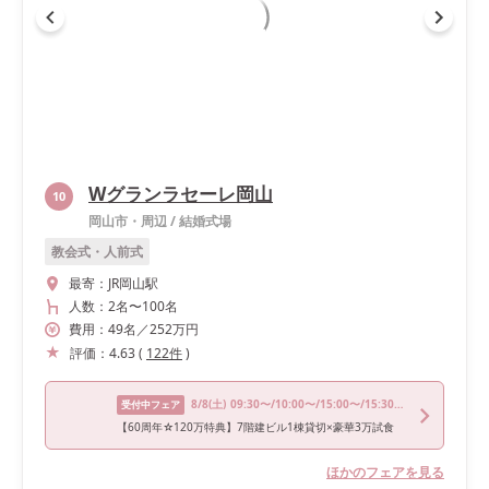
Wグランラセーレ岡山
10
岡山市・周辺
/
結婚式場
教会式・人前式
最寄：
JR岡山駅
人数：
2名
〜
100名
費用：
49
名
／
252
万円
評価：
4.63
(
122
件
)
8/8
(土)
09:30〜/10:00〜/15:00〜/15:30〜/16:00〜
受付中フェア
【60周年☆120万特典】7階建ビル1棟貸切×豪華3万試食
ほかのフェアを見る