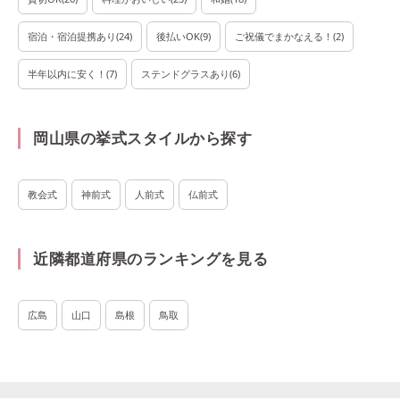
宿泊・宿泊提携あり
(
24
)
後払いOK
(
9
)
ご祝儀でまかなえる！
(
2
)
半年以内に安く！
(
7
)
ステンドグラスあり
(
6
)
岡山県の挙式スタイルから探す
教会式
神前式
人前式
仏前式
近隣都道府県のランキングを見る
広島
山口
島根
鳥取