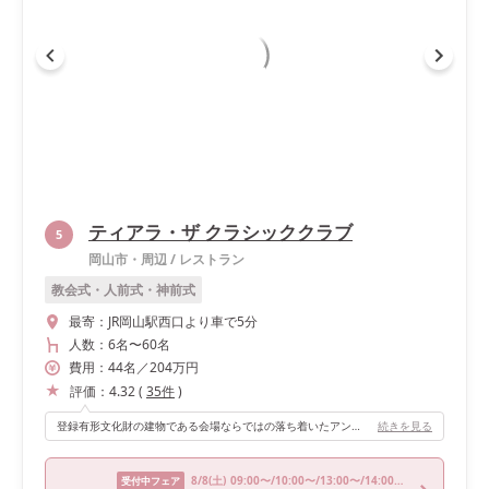
ティアラ・ザ クラシッククラブ
5
岡山市・周辺
/
レストラン
教会式・人前式・神前式
最寄：
JR岡山駅西口より車で5分
人数：
6名
〜
60名
費用：
44
名
／
204
万円
評価：
4.32
(
35
件
)
登録有形文化財の建物である会場ならではの落ち着いたアンティークな雰囲気の中、大切なゲストの方々と集まり楽しく過ごせたのが最高でした。 大きすぎず、こじんまりとした会場でゲストの方々との距離も近く気張らずにリラックスして楽しむことができました。
続きを見る
8/8
(土)
09:00〜/10:00〜/13:00〜/14:00〜/17:00〜
受付中フェア