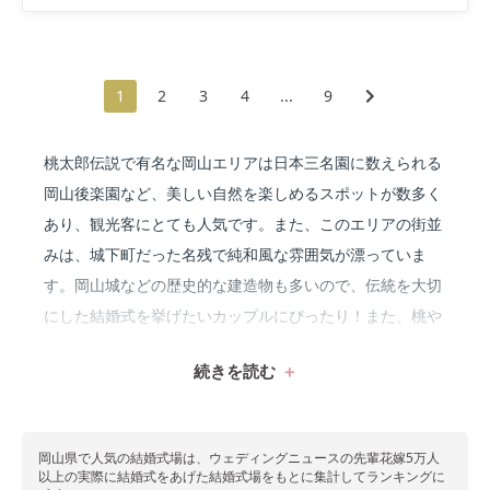
1
2
3
4
...
9
桃太郎伝説で有名な岡山エリアは日本三名園に数えられる
岡山後楽園など、美しい自然を楽しめるスポットが数多く
あり、観光客にとても人気です。また、このエリアの街並
みは、城下町だった名残で純和風な雰囲気が漂っていま
す。岡山城などの歴史的な建造物も多いので、伝統を大切
にした結婚式を挙げたいカップルにぴったり！また、桃や
ぶどうなどフルーツの名産地としても有名ですので、地元
続きを読む
で採れた美味しい食材を生かした料理でゲストをおもてな
しできるでしょう♡伝統ある街並みの中でゲストを迎えた
いあなたは、岡山エリアの結婚式場を見逃さないようにし
岡山県で
人気の結婚式場は、ウェディングニュースの先輩花嫁5万人
てくださいね！
以上の実際に結婚式をあげた結婚式場をもとに集計してランキングに