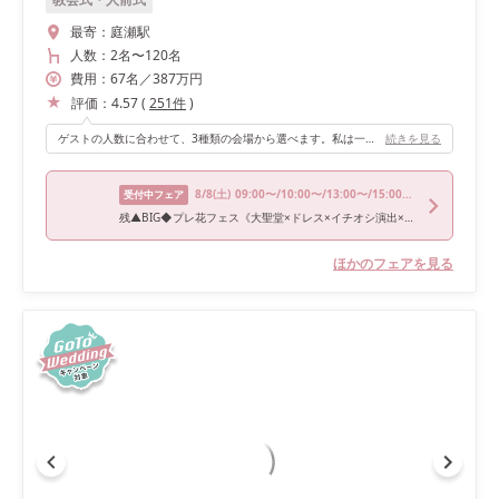
最寄：
庭瀬駅
人数：
2名
〜
120名
費用：
67
名
／
387
万円
評価：
4.57
(
251
件
)
ゲストの人数に合わせて、3種類の会場から選べます。私は一番大きい「Plaisir」で行いました。天井がとても高いため開放感があり、100名入っても窮屈さを感じませんでした。披露宴会場にはそれぞれガーデンが付いていて、私はケーキカットやデザートビュッフェの時に使用しました。
続きを見る
8/8
(土)
09:00〜/10:00〜/13:00〜/15:00〜/16:00〜
受付中フェア
残▲BIG◆プレ花フェス《大聖堂×ドレス×イチオシ演出×贅沢試食》
ほかのフェアを見る