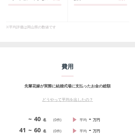
※平均評価は
岡山県
の数値です
費用
先輩花嫁が実際に結婚式場に支払ったお金の総額
どうやって平均を出したの？
-
~
40
名
(
0
件)
平均
万円
-
41
~
60
名
(
0
件)
平均
万円