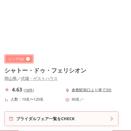
エリア
5
位
シャトー・ドゥ・フェリシオン
岡山県
／
式場・ゲストハウス
4.63
倉敷駅南口より車で3分
(
16件
)
人数
10名〜120名
60名
／
-
ブライダルフェア一覧をCHECK