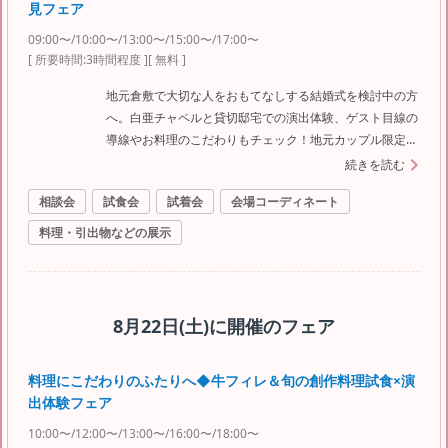
見フェア
09:00〜/10:00〜/13:00〜/15:00〜/17:00〜
[ 所要時間:
3時間程度
]
[ 無料 ]
地元倉敷で大切な人をおもてなしする結婚式を検討中の方
へ。白亜チャペルと貸切邸宅での演出体験、ゲスト目線の
導線やお料理のこだわりもチェック！地元カップル限定の
特典付きで、費用も安心。料理重視派の花嫁必見です
続きを読む
相談会
試食会
試着会
会場コーディネート
料理・引出物などの展示
8月22日(土)
に開催のフェア
料理にこだわりのふたりへ◆牛フィレ＆旬の創作料理試食×演
出体験フェア
10:00〜/12:00〜/13:00〜/16:00〜/18:00〜