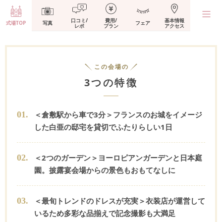
口コミ/
費用/
基本情報
式場TOP
写真
フェア
レポ
プラン
アクセス
この会場の
3つの特徴
0
1
.
＜倉敷駅から車で3分＞フランスのお城をイメージ
した白亜の邸宅を貸切でふたりらしい1日
0
2
.
＜2つのガーデン＞ヨーロピアンガーデンと日本庭
園。披露宴会場からの景色もおもてなしに
0
3
.
＜最旬トレンドのドレスが充実＞衣装店が運営して
いるため多彩な品揃えで記念撮影も大満足