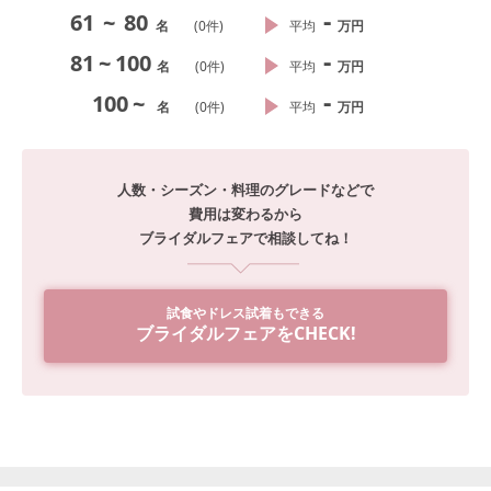
-
61
~
80
名
(
0
件)
平均
万円
-
81
~
100
名
(
0
件)
平均
万円
-
100
~
名
(
0
件)
平均
万円
人数・シーズン・料理のグレードなどで
費用は変わるから
ブライダルフェアで相談してね！
試食やドレス試着もできる
ブライダルフェアをCHECK!