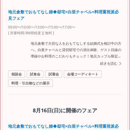
地元倉敷でおもてなし婚◆邸宅×白亜チャペル×料理重視派必
見フェア
09:00〜/10:00〜/13:00〜/15:00〜/17:00〜
[ 所要時間:
3時間程度
]
[ 無料 ]
地元倉敷で大切な人をおもてなしする結婚式を検討中の方
へ。白亜チャペルと貸切邸宅での演出体験、ゲスト目線の
導線やお料理のこだわりもチェック！地元カップル限定の
特典付きで、費用も安心。料理重視派の花嫁必見です
続きを読む
相談会
試食会
試着会
会場コーディネート
料理・引出物などの展示
8月16日(日)
に開催のフェア
地元倉敷でおもてなし婚◆邸宅×白亜チャペル×料理重視派必