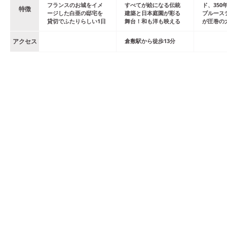
フランスのお城をイメ
すべてが絵になる伝統
ド、350
特徴
ージした白亜の邸宅を
建築と日本庭園が彩る
ブルース
貸切でふたりらしい1日
舞台！和も洋も映える
が圧巻の
アクセス
倉敷
駅
から
徒歩
13
分