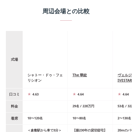
周辺会場との比較
式場
シャトー・ドゥ・フェ
The 華紋
ヴェルジ
リシオン
IVESTA
口コミ
4.63
4.64
4.64
料金
29
名
/
228
万円
53
名
/
32
着席
10
〜
120
名
10
〜
80
名
2
〜
130
名
＜倉敷駅から車で3分＞
【築230年の貸切邸宅】
20mの