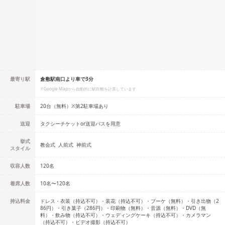
最寄り駅
倉敷駅南口より車で3分
※Google Mapから自動的に駅距離を計算しています
駐車場
20台（無料）※第2駐車場あり
送迎
タクシーチケットor送迎バスを用意
挙式
教会式
人前式
神前式
スタイル
収容人数
120
名
着席人数
10名
〜
120名
持込料金
ドレス・衣装（持込不可）・装花（持込不可）・ブーケ（無料）・引き出物（2
86円）・引き菓子（286円）・印刷物（無料）・音源（無料）・DVD（無
料）・飲み物（持込不可）・ウェディングケーキ（持込不可）・カメラマン
（持込不可）・ビデオ撮影（持込不可）