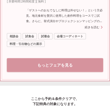
[ 所要時間:
2時間程度
]
[ 無料 ]
「ゲストへのおもてなしに料理は外せない！」という方必
見。地元食材を贅沢に使用した創作料理をコースでご試
食。さらに、挙式演出やプロジェクションマッピングの最
新映像演出も体感可能。美味しさと感動を両立したいおふ
続きを読む
たりへおすすめ！
相談会
試食会
試着会
会場コーディネート
料理・引出物などの展示
もっとフェアを見る
ここから予約＆条件クリアで、
下記特典の対象になります。