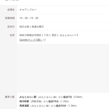
会場名
オセアンブルー
営業時間
10：00～19：00
定休日
祝日を除く毎週火曜日
住所
神奈川県横浜市西区１丁目１ 西区１ みなとみらい1-3
Googleマップで開く
最寄り駅
みなとみらい
駅
（
みなとみらい線
）
から
徒歩
7
分
（
0.6
km）
桜木町
駅
（
JR根岸線
）
から
徒歩
15
分
（
1.2
km）
馬車道
駅
（
みなとみらい線
）
から
徒歩
16
分
（
1.3
km）