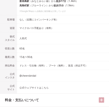
新高島
駅
（
みなとみらい線
）
から
徒歩
17
分
（
1.4
km）
高島町
駅
（
ブルーライン
）
から
徒歩
25
分
（
1.9
km）
※Google Mapから自動的に駅距離を計算しています
駐車場
なし（近隣にコインパーキング有）
送迎
マイクロバス手配あり（有料）
挙式
人前式
スタイル
収容人数
60
名
着席人数
15名
〜
90名
持込料金
ドレス・引出物（有料）、ブーケ（無料）、装花（持込不可）
公式
@
cheersbridal
インスタ
公式
公式ウェブサイトはこちら
サイト
料金・支払いについて