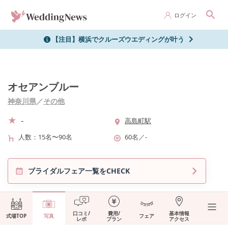
ログイン
【注目】横浜でクルーズウエディングが叶う
オセアンブルー
神奈川県
／
その他
-
高島町駅
人数
15名〜90名
60名
／
-
ブライダルフェア一覧をCHECK
口コミ/
費用/
基本情報
式場TOP
写真
フェア
レポ
プラン
アクセス