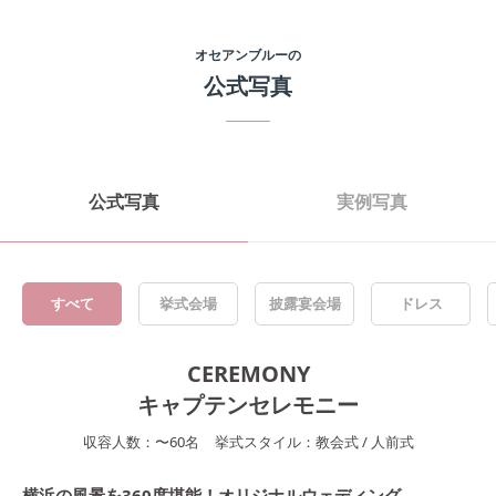
オセアンブルー
の
公式写真
公式写真
実例写真
すべて
挙式会場
披露宴会場
ドレス
CEREMONY
キャプテンセレモニー
収容人数：
〜
60
名
挙式スタイル：
教会式
/
人前式
横浜の風景を360度堪能！オリジナルウェディング