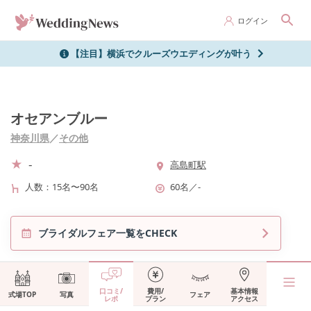
ログイン
【注目】横浜でクルーズウエディングが叶う
オセアンブルー
神奈川県
／
その他
-
高島町駅
人数
15名〜90名
60名
／
-
ブライダルフェア一覧をCHECK
口コミ/
費用/
基本情報
式場TOP
写真
フェア
レポ
プラン
アクセス