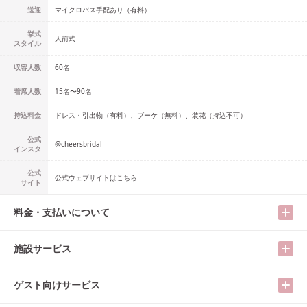
送迎
マイクロバス手配あり（有料）
挙式
人前式
スタイル
収容人数
60
名
着席人数
15名
〜
90名
持込料金
ドレス・引出物（有料）、ブーケ（無料）、装花（持込不可）
公式
@
cheersbridal
インスタ
公式
公式ウェブサイトはこちら
サイト
料金・支払いについて
施設サービス
ゲスト向けサービス