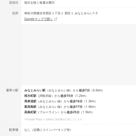
定休日
祝日を除く毎週火曜日
住所
神奈川県横浜市西区１丁目１ 西区１ みなとみらい1-3
Googleマップで開く
最寄り駅
みなとみらい
駅
（
みなとみらい線
）
から
徒歩
7
分
（
0.6
km）
桜木町
駅
（
JR根岸線
）
から
徒歩
15
分
（
1.2
km）
馬車道
駅
（
みなとみらい線
）
から
徒歩
16
分
（
1.3
km）
新高島
駅
（
みなとみらい線
）
から
徒歩
17
分
（
1.4
km）
高島町
駅
（
ブルーライン
）
から
徒歩
25
分
（
1.9
km）
※Google Mapから自動的に駅距離を計算しています
駐車場
なし（近隣にコインパーキング有）