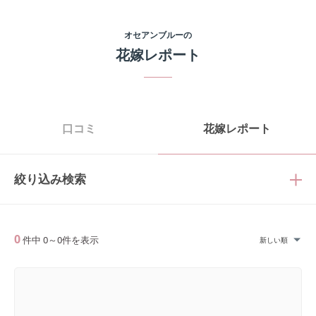
オセアンブルー
の
花嫁レポート
口コミ
花嫁レポート
絞り込み検索
0
件中
0
～
0
件を表示
新しい順