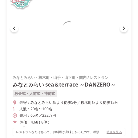
みなとみらい・桜木町・山手・山下町・関内
/
レストラン
みなとみらい sea＆terrace ～DANZERO～
教会式・人前式・神前式
最寄：
みなとみらい駅より徒歩5分／桜木町駅より徒歩12分
人数：
20名
〜
100名
費用：
65
名
／
222
万円
評価：
4.68
(
8
件
)
レストランなだけあって、お料理が美味しかったので、種類も豊富なビュッフェスタイルにしました。 前菜からデザートまで老若男女問わず好評でした！
続きを見る