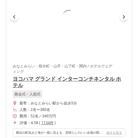
みなとみらい・桜木町・山手・山下町・関内
/
ホテルウェデ
ィング
ヨコハマ グランド インターコンチネンタル ホ
テル
教会式・人前式
最寄：
みなとみらい駅から徒歩5分
人数：
2名
〜
380名
費用：
52
名
／
349
万円
評価：
4.58
(
1134
件
)
横浜の町並みと海が一面に見える、見晴らしのいい会場が開放感があって最高でした！
続きを見る