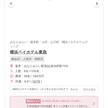
みなとみらい・桜木町・山手・山下町・関内
/
ホテルウェデ
ィング
横浜ベイホテル東急
教会式・人前式・神前式
最寄：
みなとみらい駅直結,桜木町駅10分
人数：
6名
〜
550名
費用：
38
名
／
264
万円
評価：
4.41
(
541
件
)
高砂からゲスト全員がしっかり見えるほどの広さで、みんなの反応を見ることができて良かったです。 テーブルや椅子もおしゃれでした。 また、チャペルと同じ階にあるので、縦移動がないのもおすすめポイントです。
続きを見る
8/16
(日)
09:00〜/09:30〜/14:00〜
受付中フェア
【1軒目限定*20大特典】牛フィレ試食×スイート2泊で上質W