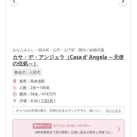
みなとみらい・桜木町・山手・山下町・関内
/
結婚式場
カサ・デ・アンジェラ（Casa d' Angela ～天使
の住処～）
教会式・人前式
最寄：
馬車道駅
人数：
2名
〜
100名
費用：
58
名
／
418
万円
評価：
4.56
(
1781
件
)
チャペルの天井の高さ、圧倒されるステンドグラス、赤いバージンロード、長さもいいし、バージンロードのサイドのゆりのお花も綺麗！！！ そして何より、プラネタリウム演出や、天使の羽が降ってくる演出も最高！！！パイプオルガンや聖歌隊の生歌も最高でした！
続きを見る
8/11
(火)
09:00〜/15:00〜
受付中フェア
《AM来館限定で挙式無料》記憶に残る大聖堂と美食でおもてなし！黒毛和牛4万試食で神奈川県料理ランキング1位の実力を体験＊