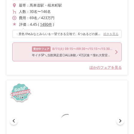
最寄：
馬車道駅・桜木町駅
人数：
30名
〜
146名
費用：
69
名
／
423
万円
評価：
4.45
(
1490
件
)
・景色 theみなとみらいを一望できる立地で、6つあるどの披露宴会場からも見ることができます。 また、昼間の明るい景色だけでなく夕焼けがかった空や、みなとみらいの夜景をゲストの方と楽しむことができます。高砂での写真は本当に映えます。 ・音響設備、映像設備 音楽の設備が充実しており、当日吸い込まれそうでした。 また、ライブビューカメラでは入場やケーキバイト、花嫁の手紙など、色んなイベントの様子が巨大なスクリーンに映し出されるため、ゲストの方全員が楽しめるように配慮されています。当日のエンドロールムービーも巨大スクリーンにより、感動が増えます。 ・空間と広さ 6つのどの会場も、正方形に近い披露宴会場なので、新郎新婦から1番遠い親族、両親とも距離が近いです。また、天井が高く、広く感じる会場です。 ・他設備 披露宴会場は、挙式会場から移動してくるエレベーターから近く、またゲストの方が利用するお化粧室がすぐ近くにあります。新郎新婦の控室もすぐ近くにあるため、お色直しの時間のロスタイムが少ないです。
続きを見る
8/11
(火)
09:15〜/09:30〜/15:15〜/15:30〜
受付中フェア
年イチSP＼当館満足度◎ALL体験／4万試食＊憧れ大聖堂＊お盆特典
ほかのフェアを見る