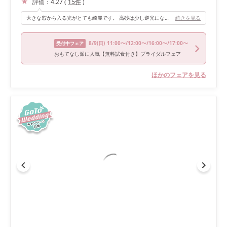
評価：
4.27
(
15
件
)
大きな窓から入る光がとても綺麗です。 高砂は少し逆光になってしまうこともありますが、昼間の式だったので気になりませんでした。 入場シーンなどはドレスもより一層キラキラと見えて嬉しかったです。 お料理が美味しく、ゲストのみなさまからも好評でした♡
続きを見る
8/9
(日)
11:00〜/12:00〜/16:00〜/17:00〜
受付中フェア
おもてなし派に人気【無料試食付き】ブライダルフェア
ほかのフェアを見る