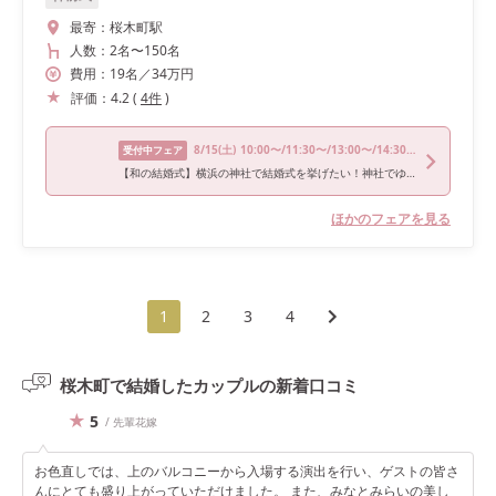
最寄：
桜木町駅
人数：
2名
〜
150名
費用：
19
名
／
34
万円
評価：
4.2
(
4
件
)
8/15
(土)
10:00〜/11:30〜/13:00〜/14:30〜
受付中フェア
【和の結婚式】横浜の神社で結婚式を挙げたい！神社でゆったり相談会
ほかのフェアを見る
1
2
3
4
桜木町で結婚したカップルの
新着口コミ
5
/ 先輩花嫁
お色直しでは、上のバルコニーから入場する演出を行い、ゲストの皆さ
んにとても盛り上がっていただけました。 また、みなとみらいの美し