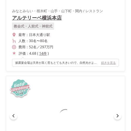
みなとみらい・桜木町・山手・山下町・関内
/
レストラン
アルテリーベ横浜本店
教会式・人前式・神前式
最寄：
日本大通り駅
人数：
30名
〜
80名
費用：
52
名
／
297
万円
評価：
4.68
(
14
件
)
披露宴会場は天井が高く窓もとても大きいので、自然光がよく入り、明るく開放感がありました。
続きを見る