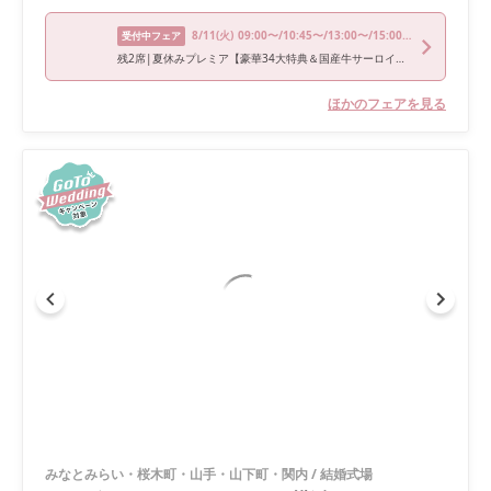
8/11
(火)
09:00〜/10:45〜/13:00〜/15:00〜/17:00〜
受付中フェア
残2席|夏休みプレミア【豪華34大特典＆国産牛サーロイン試食】海×緑*非日常感溢れるみなとみらい絶景《年イチお得なプレミアムフェア！ドレス優待＆宿泊券プレゼントも！》
ほかのフェアを見る
みなとみらい・桜木町・山手・山下町・関内
/
結婚式場