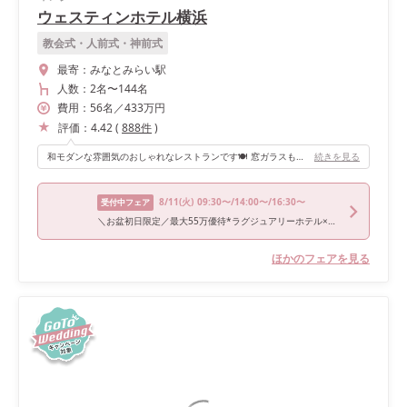
ウェスティンホテル横浜
教会式・人前式・神前式
最寄：
みなとみらい駅
人数：
2名
〜
144名
費用：
56
名
／
433
万円
評価：
4.42
(
888
件
)
和モダンな雰囲気のおしゃれなレストランです🍽️ 窓ガラスも大きく、開放的で明るい空間で、晴れていれば23階から眺める横浜のパノラマも絶景です。 大人っぽいおしゃれな会場を探していたので理想的だったのと、アットホームな雰囲気にしたいと思っていたのでゲストとの距離も近いのも嬉しいポイントでした💓
続きを見る
8/11
(火)
09:30〜/14:00〜/16:30〜
受付中フェア
＼お盆初日限定／最大55万優待*ラグジュアリーホテル×試食付
ほかのフェアを見る