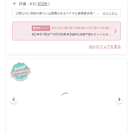
評価：
4.3
(
972
件
)
上階なのに高砂の後ろには庭園があるステキな披露宴会場！ 天気が良ければお庭入場ができ、ゲストの人をビックリさせるサプライズ入場が出来ます！
続きを見る
8/11
(火)
08:30〜/09:00〜/13:30〜/14:00〜/17:30〜
受付中フェア
残2★年1限定*160万特典★花嫁ALL体験*憧れチャペル＆コース試食
ほかのフェアを見る