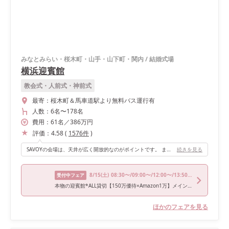
みなとみらい・桜木町・山手・山下町・関内
/
結婚式場
横浜迎賓館
教会式・人前式・神前式
最寄：
桜木町＆馬車道駅より無料バス運行有
人数：
6名
〜
178名
費用：
61
名
／
386
万円
評価：
4.58
(
1576
件
)
SAVOYの会場は、天井が広く開放的なのがポイントです。 また、緑がたくさん会場にある事と、シャンデリアも木の枠で囲われているため、豪華さもありつつナチュラルな雰囲気の会場でした。 また、洋書の棚が後ろにたくさんあって、会場の照明が落ちると、洋書の棚や、木、シャンデリアが暖かい色のライトで照らされて、幻想的な空間を作り出してくれます。 階段もあるので降りて入場もできたり、カーテンからのシルエット入場も出来るので、色々な演出ができるのもポイントです。
続きを見る
8/15
(土)
08:30〜/09:00〜/12:00〜/13:50〜/17:00〜
受付中フェア
本物の迎賓館*ALL貸切【150万優待×Amazon1万】メイン選べる試食
ほかのフェアを見る