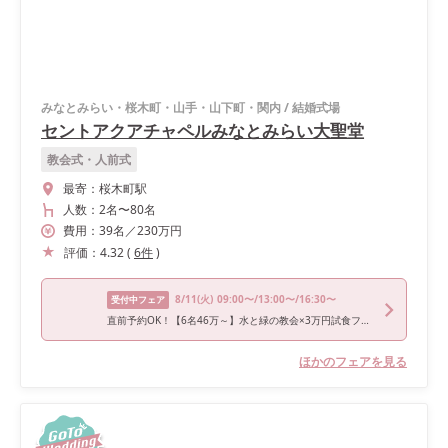
みなとみらい・桜木町・山手・山下町・関内
/
結婚式場
セントアクアチャペルみなとみらい大聖堂
教会式・人前式
最寄：
桜木町駅
人数：
2名
〜
80名
費用：
39
名
／
230
万円
評価：
4.32
(
6
件
)
8/11
(火)
09:00〜/13:00〜/16:30〜
受付中フェア
直前予約OK！【6名46万～】水と緑の教会×3万円試食フェア
ほかのフェアを見る