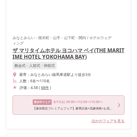
みなとみらい・桜木町・山手・山下町・関内
/
ホテルウェデ
ィング
ザ マリタイムホテル ヨコハマ ベイ(THE MARIT
IME HOTEL YOKOHAMA BAY)
教会式・人前式・神前式
最寄：
みなとみらい線馬車道駅より徒歩3分
人数：
6名
〜
110名
評価：
4.58
(
68
件
)
8/11
(火)
09:00〜/12:00〜/15:00〜
受付中フェア
【連休限定プレミアムフェア】豪華試食×花嫁体験×お見積相談会
ほかのフェアを見る