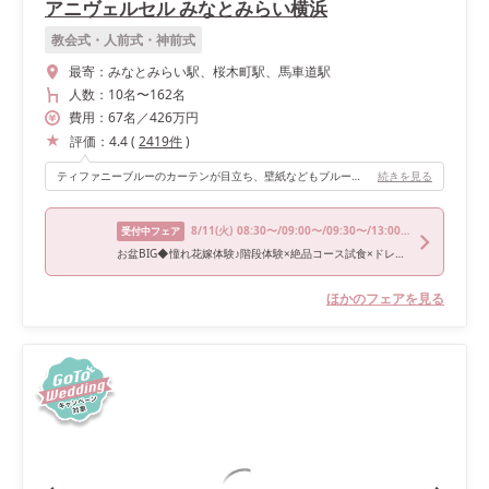
アニヴェルセル みなとみらい横浜
教会式・人前式・神前式
最寄：
みなとみらい駅、桜木町駅、馬車道駅
人数：
10名
〜
162名
費用：
67
名
／
426
万円
評価：
4.4
(
2419
件
)
ティファニーブルーのカーテンが目立ち、壁紙などもブルーで統一されてて、とても可愛く、星や貝殻モチーフがとても可愛いです💓
続きを見る
8/11
(火)
08:30〜/09:00〜/09:30〜/13:00〜/15:00〜
受付中フェア
お盆BIG◆憧れ花嫁体験♪階段体験×絶品コース試食×ドレス試着*Amazon1万円＆140万優待
ほかのフェアを見る