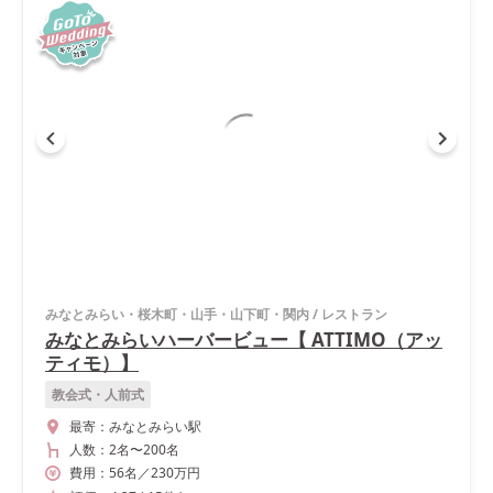
みなとみらい・桜木町・山手・山下町・関内
/
レストラン
みなとみらいハーバービュー【 ATTIMO（アッ
ティモ）】
教会式・人前式
最寄：
みなとみらい駅
人数：
2名
〜
200名
費用：
56
名
／
230
万円