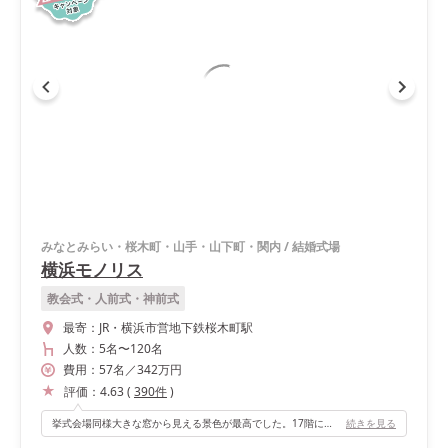
みなとみらい・桜木町・山手・山下町・関内
/
結婚式場
横浜モノリス
教会式・人前式・神前式
最寄：
JR・横浜市営地下鉄桜木町駅
人数：
5名
〜
120名
費用：
57
名
／
342
万円
評価：
4.63
(
390
件
)
挙式会場同様大きな窓から見える景色が最高でした。17階にあるのですがそれ以上高くても低くても綺麗には見えない絶妙な高さらしく感激しました🥺 午後の結婚式で披露宴が始まる時間は夕方から夜にかけてだったので綺麗な夜景と海、そして大観覧車が新郎新婦の後ろで打ち上げ花火のように輝いていたとゲストの方から教えてもらいました。 挙式会場とは打って変わってシックでモノトーンで落ち着いた雰囲気で良かったです。またメインテーブルに段差が無いので私達だけが目立つような事はなく、コンセプトである飲み会の延長のようなアットホームな披露宴に出来たので良かったです♪
続きを見る