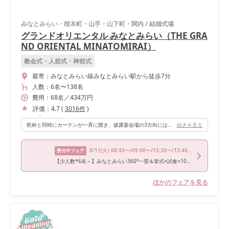
みなとみらい・桜木町・山手・山下町・関内
/
結婚式場
グランドオリエンタル みなとみらい（THE GRA
ND ORIENTAL MINATOMIRAI）
教会式・人前式・神前式
最寄：
みなとみらい線みなとみらい駅から徒歩7分
人数：
6名
〜
138名
費用：
68
名
／
434
万円
評価：
4.7
(
3016
件
)
乾杯と同時にカーテンが一斉に開き、披露宴会場の3方向にはみなとみらいの絶景が広がり、ゲストの方々からは歓声があがったほどです。 アテンドの方や式場のスタッフさんも細かな気配りや的確な指示で、当日は全く不安なく式に臨むことができました！
続きを見る
8/11
(火)
08:45〜/09:00〜/13:30〜/13:40〜/17:30〜
受付中フェア
【少人数*6名～】みなとみらい360°一望＆挙式×試食×10大特典
ほかのフェアを見る