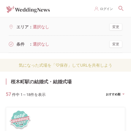
ログイン
エリア
選択なし
変更
条件
選択なし
変更
気になった式場を「♡保存」してURLを共有しよう
桜木町駅の結婚式・結婚式場
57
件中
1
～
18
件を表示
おすすめ順