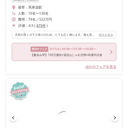
最寄：
馬車道駅
人数：
10名
〜
130名
費用：
79
名
／
522
万円
評価：
4.5
(
475
件
)
天井が高くガラス張りのため、とても広く感じます。海も見えるロケーションととてもおしゃれで開放的な空間です！ ゲストも二階から階段を降りて入場することができるので披露宴会場が一望できます。テラスが開放できるので、昼は綺麗な海が見えて、夕方から夜にかけてはみなとみらいの夜景が一望できます。ゲストと一緒にテラスに出て写真撮影もおすすめです！
続きを見る
8/11
(火)
09:00〜/15:00〜/18:00〜
受付中フェア
【夏休みSP】150万優待×貸切おしゃれ空間×特選牛試食
ほかのフェアを見る