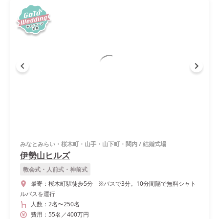
みなとみらい・桜木町・山手・山下町・関内
/
結婚式場
伊勢山ヒルズ
教会式・人前式・神前式
最寄：
桜木町駅徒歩5分 ※バスで3分。10分間隔で無料シャト
ルバスを運行
人数：
2名
〜
250名
費用：
55
名
／
400
万円