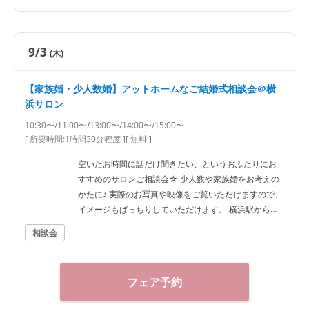
9/3
(木)
【家族婚・少人数婚】アットホームなご結婚式相談会＠横
浜サロン
10:30〜/11:00〜/13:00〜/14:00〜/15:00〜
[ 所要時間:
1時間30分程度
]
[ 無料 ]
空いたお時間に話だけ聞きたい、というおふたりにお
すすめのサロンご相談会☆ 少人数や家族婚をお考えの
かたに♪ 実際のお写真や映像をご覧いただけますので、
イメージもばっちりしていただけます。 横浜駅から徒
歩7分ほどですのでアクセスも抜群です！
相談会
フェア予約