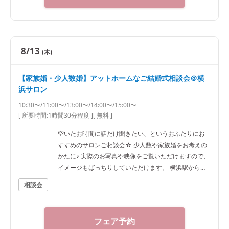
8/13
(木)
【家族婚・少人数婚】アットホームなご結婚式相談会＠横
浜サロン
10:30〜/11:00〜/13:00〜/14:00〜/15:00〜
[ 所要時間:
1時間30分程度
]
[ 無料 ]
空いたお時間に話だけ聞きたい、というおふたりにお
すすめのサロンご相談会☆ 少人数や家族婚をお考えの
かたに♪ 実際のお写真や映像をご覧いただけますので、
イメージもばっちりしていただけます。 横浜駅から徒
歩7分ほどですのでアクセスも抜群です！
相談会
フェア予約