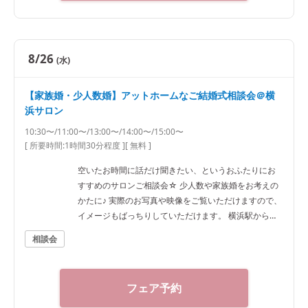
8/26
(水)
【家族婚・少人数婚】アットホームなご結婚式相談会＠横
浜サロン
10:30〜/11:00〜/13:00〜/14:00〜/15:00〜
[ 所要時間:
1時間30分程度
]
[ 無料 ]
空いたお時間に話だけ聞きたい、というおふたりにお
すすめのサロンご相談会☆ 少人数や家族婚をお考えの
かたに♪ 実際のお写真や映像をご覧いただけますので、
イメージもばっちりしていただけます。 横浜駅から徒
歩7分ほどですのでアクセスも抜群です！
相談会
フェア予約