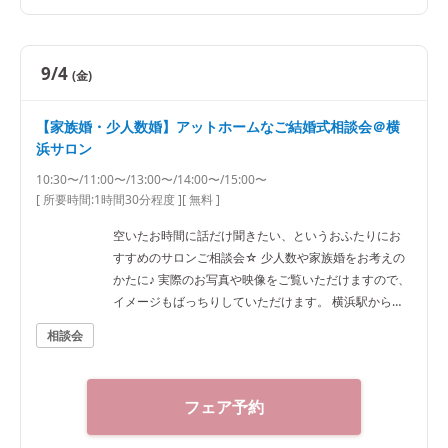
9/4
(金)
【家族婚・少人数婚】アットホームなご結婚式相談会＠横
浜サロン
10:30〜/11:00〜/13:00〜/14:00〜/15:00〜
[ 所要時間:
1時間30分程度
]
[ 無料 ]
空いたお時間に話だけ聞きたい、というおふたりにお
すすめのサロンご相談会☆ 少人数や家族婚をお考えの
かたに♪ 実際のお写真や映像をご覧いただけますので、
イメージもばっちりしていただけます。 横浜駅から徒
歩7分ほどですのでアクセスも抜群です！
相談会
フェア予約