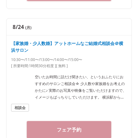
8/24
(月)
【家族婚・少人数婚】アットホームなご結婚式相談会＠横
浜サロン
10:30〜/11:00〜/13:00〜/14:00〜/15:00〜
[ 所要時間:
1時間30分程度
]
[ 無料 ]
空いたお時間に話だけ聞きたい、というおふたりにお
すすめのサロンご相談会☆ 少人数や家族婚をお考えの
かたに♪ 実際のお写真や映像をご覧いただけますので、
イメージもばっちりしていただけます。 横浜駅から徒
歩7分ほどですのでアクセスも抜群です！
相談会
フェア予約