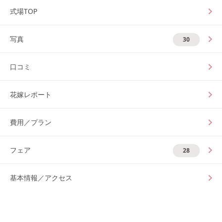
式場TOP
写真
30
口コミ
花嫁レポート
費用／プラン
フェア
28
基本情報／アクセス