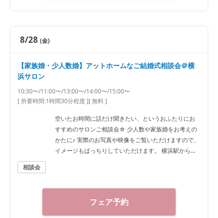
8/28
(金)
【家族婚・少人数婚】アットホームなご結婚式相談会＠横
浜サロン
10:30〜/11:00〜/13:00〜/14:00〜/15:00〜
[ 所要時間:
1時間30分程度
]
[ 無料 ]
空いたお時間に話だけ聞きたい、というおふたりにお
すすめのサロンご相談会☆ 少人数や家族婚をお考えの
かたに♪ 実際のお写真や映像をご覧いただけますので、
イメージもばっちりしていただけます。 横浜駅から徒
歩7分ほどですのでアクセスも抜群です！
相談会
フェア予約