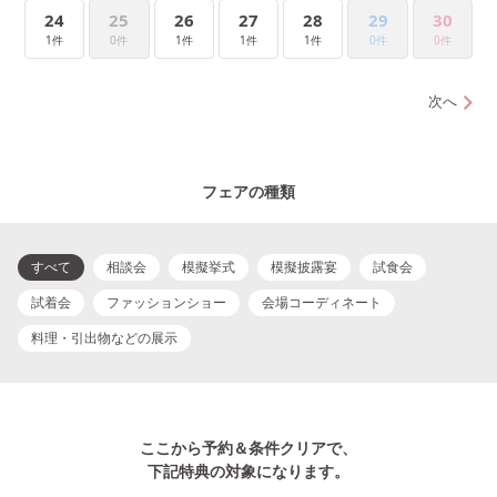
24
25
26
27
28
29
30
1件
0件
1件
1件
1件
0件
0件
次へ
フェアの種類
すべて
相談会
模擬挙式
模擬披露宴
試食会
試着会
ファッションショー
会場コーディネート
料理・引出物などの展示
ここから予約＆条件クリアで、
下記特典の対象になります。