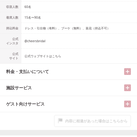
収容人数
60
名
着席人数
15名
〜
90名
持込料金
ドレス・引出物（有料）、ブーケ（無料）、装花（持込不可）
公式
@
cheersbridal
インスタ
公式
公式ウェブサイトはこちら
サイト
料金・支払いについて
施設サービス
ゲスト向けサービス
内容に相違があった場合はこちらから