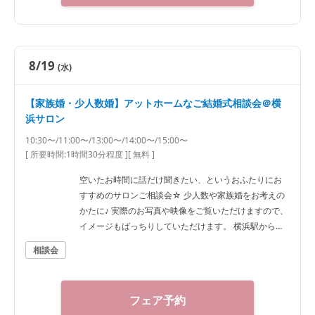
8/19
(水)
【家族婚・少人数婚】アットホームなご結婚式相談会＠横
浜サロン
10:30〜/11:00〜/13:00〜/14:00〜/15:00〜
[ 所要時間:
1時間30分程度
]
[ 無料 ]
空いたお時間に話だけ聞きたい、というおふたりにお
すすめのサロンご相談会☆ 少人数や家族婚をお考えの
かたに♪ 実際のお写真や映像をご覧いただけますので、
イメージもばっちりしていただけます。 横浜駅から徒
歩7分ほどですのでアクセスも抜群です！
相談会
フェア予約