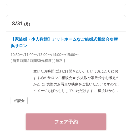
8/31
(月)
【家族婚・少人数婚】アットホームなご結婚式相談会＠横
浜サロン
10:30〜/11:00〜/13:00〜/14:00〜/15:00〜
[ 所要時間:
1時間30分程度
]
[ 無料 ]
空いたお時間に話だけ聞きたい、というおふたりにお
すすめのサロンご相談会☆ 少人数や家族婚をお考えの
かたに♪ 実際のお写真や映像をご覧いただけますので、
イメージもばっちりしていただけます。 横浜駅から徒
歩7分ほどですのでアクセスも抜群です！
相談会
フェア予約