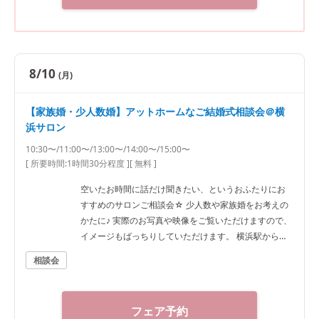
8/10
(月)
【家族婚・少人数婚】アットホームなご結婚式相談会＠横
浜サロン
10:30〜/11:00〜/13:00〜/14:00〜/15:00〜
[ 所要時間:
1時間30分程度
]
[ 無料 ]
空いたお時間に話だけ聞きたい、というおふたりにお
すすめのサロンご相談会☆ 少人数や家族婚をお考えの
かたに♪ 実際のお写真や映像をご覧いただけますので、
イメージもばっちりしていただけます。 横浜駅から徒
歩7分ほどですのでアクセスも抜群です！
相談会
フェア予約