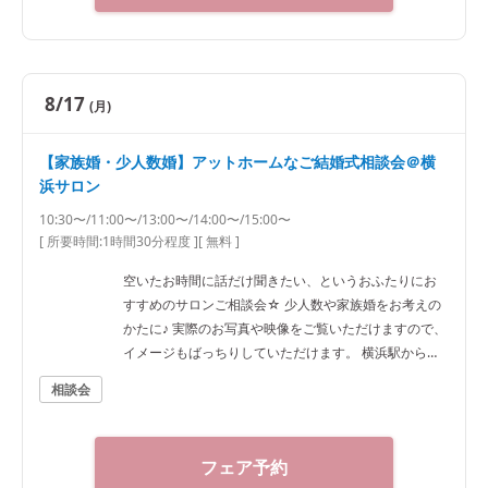
8/17
(月)
【家族婚・少人数婚】アットホームなご結婚式相談会＠横
浜サロン
10:30〜/11:00〜/13:00〜/14:00〜/15:00〜
[ 所要時間:
1時間30分程度
]
[ 無料 ]
空いたお時間に話だけ聞きたい、というおふたりにお
すすめのサロンご相談会☆ 少人数や家族婚をお考えの
かたに♪ 実際のお写真や映像をご覧いただけますので、
イメージもばっちりしていただけます。 横浜駅から徒
歩7分ほどですのでアクセスも抜群です！
相談会
フェア予約