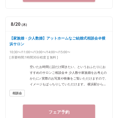
8/20
(木)
【家族婚・少人数婚】アットホームなご結婚式相談会＠横
浜サロン
10:30〜/11:00〜/13:00〜/14:00〜/15:00〜
[ 所要時間:
1時間30分程度
]
[ 無料 ]
空いたお時間に話だけ聞きたい、というおふたりにお
すすめのサロンご相談会☆ 少人数や家族婚をお考えの
かたに♪ 実際のお写真や映像をご覧いただけますので、
イメージもばっちりしていただけます。 横浜駅から徒
歩7分ほどですのでアクセスも抜群です！
相談会
フェア予約