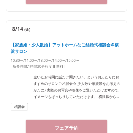
8/14
(金)
【家族婚・少人数婚】アットホームなご結婚式相談会＠横
浜サロン
10:30〜/11:00〜/13:00〜/14:00〜/15:00〜
[ 所要時間:
1時間30分程度
]
[ 無料 ]
空いたお時間に話だけ聞きたい、というおふたりにお
すすめのサロンご相談会☆ 少人数や家族婚をお考えの
かたに♪ 実際のお写真や映像をご覧いただけますので、
イメージもばっちりしていただけます。 横浜駅から徒
歩7分ほどですのでアクセスも抜群です！
相談会
フェア予約