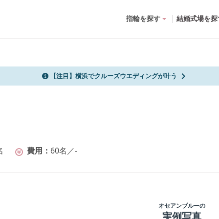
指輪を探す
結婚式場を探
【注目】横浜でクルーズウエディングが叶う
名
費用
60名
／
-
オセアンブルー
の
実例写真