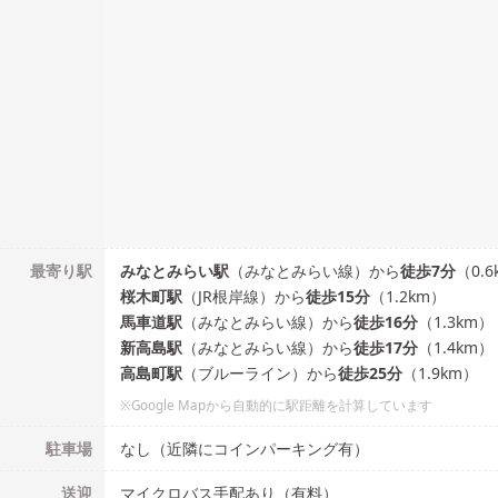
最寄り駅
みなとみらい
駅
（
みなとみらい線
）
から
徒歩
7
分
（
0.6
桜木町
駅
（
JR根岸線
）
から
徒歩
15
分
（
1.2
km）
馬車道
駅
（
みなとみらい線
）
から
徒歩
16
分
（
1.3
km）
新高島
駅
（
みなとみらい線
）
から
徒歩
17
分
（
1.4
km）
高島町
駅
（
ブルーライン
）
から
徒歩
25
分
（
1.9
km）
※Google Mapから自動的に駅距離を計算しています
駐車場
なし（近隣にコインパーキング有）
送迎
マイクロバス手配あり（有料）