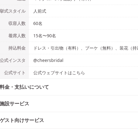
挙式
スタイル
人前式
収容人数
60
名
着席人数
15名
〜
90名
持込料金
ドレス・引出物（有料）、ブーケ（無料）、装花（持
公式
インスタ
@
cheersbridal
公式
サイト
公式ウェブサイトはこちら
料金・支払いについて
施設サービス
ゲスト向けサービス