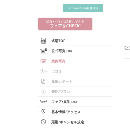
GoToWedding対象式場
試食やドレス試着もできる
フェアをCHECK!
式場TOP
公
公式写真
(
30
)
実例写真
口コミ
花嫁レポート
費用/
プラン
フェア
/見学
(
28
)
基本情報
/
アクセス
延期/キャンセル規定