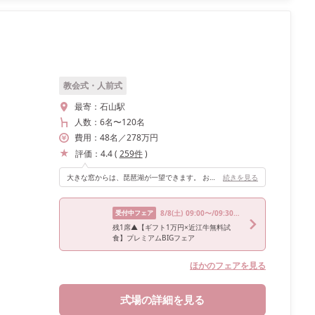
教会式・人前式
最寄：
石山駅
人数：
6名
〜
120名
費用：
48
名
／
278
万円
評価：
4.4
(
259
件
)
大きな窓からは、琵琶湖が一望できます。 お洒落なバルコニーは、デザートビュッフェなども出来るそうです。まるでバリのリゾートのようなお洒落な会場で、ゲストからも評判が良かったです。
続きを見る
受付中フェア
8/8
(土)
09:00〜/09:30〜/10:00〜/15:00〜/16:00〜
残1席▲【ギフト1万円×近江牛無料試
食】プレミアムBIGフェア
ほかのフェアを見る
式場の詳細を見る