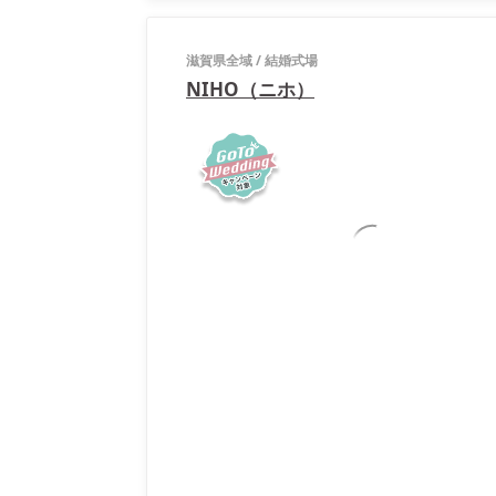
滋賀県全域
/
結婚式場
NIHO（ニホ）