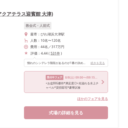
旧 アクアテラス迎賓館 大津)
教会式・人前式
最寄：
びわ湖浜大津駅
人数：
10名
〜
120名
費用：
44
名
／
317
万円
評価：
4.44
(
531
件
)
憧れのシンデレラ階段があるのが1番の決め手でした！また、会場の後ろの扉が大きく開くので入場の際にインパクトがあります。高砂とゲストテーブルの近さも、ゲストとたくさん関わりたい私たちには嬉しかったです♡
続きを見る
受付中フェア
8/8
(土)
09:00〜/09:15〜/14:30〜/14:45〜/18:00〜
<お盆BIG優待*満足度◎>光溢れる水上チ
ャペル*貸切邸宅*豪華試食
ほかのフェアを見る
式場の詳細を見る