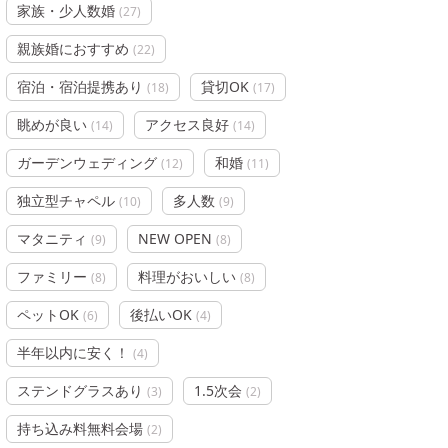
家族・少人数婚
(
27
)
親族婚におすすめ
(
22
)
宿泊・宿泊提携あり
貸切OK
(
18
)
(
17
)
眺めが良い
アクセス良好
(
14
)
(
14
)
ガーデンウェディング
和婚
(
12
)
(
11
)
独立型チャペル
多人数
(
10
)
(
9
)
マタニティ
NEW OPEN
(
9
)
(
8
)
ファミリー
料理がおいしい
(
8
)
(
8
)
ペットOK
後払いOK
(
6
)
(
4
)
半年以内に安く！
(
4
)
ステンドグラスあり
1.5次会
(
3
)
(
2
)
持ち込み料無料会場
(
2
)