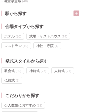
滋賀県全域
(
48
)
駅から探す
会場タイプから探す
ホテル
式場・ゲストハウス
(
20
)
(
14
)
レストラン
神社・寺院
(
10
)
(
4
)
挙式スタイルから探す
教会式
神前式
人前式
(
30
)
(
25
)
(
27
)
仏前式
(
2
)
こだわりから探す
少人数婚におすすめ
(
28
)