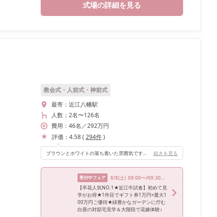
式場の詳細を見る
教会式・人前式・神前式
最寄：
近江八幡駅
人数：
2名
〜
126名
費用：
46
名
／
292
万円
評価：
4.58
(
294
件
)
ブラウンとホワイトの落ち着いた雰囲気です。 階段から降りたり、ガーデンもあるので色々な演出も出来ます。
続きを見る
受付中フェア
8/8
(土)
09:00〜/09:30〜/10:00〜/14:30〜/15:00〜
【卒花人気NO.1★近江牛試食】初めて見
学がお得★1件目でギフト券1万円×最大1
00万円ご優待★緑豊かなガーデンに佇む
白亜の対邸宅見学＆大階段で花嫁体験♪