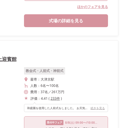
ほかのフェアを見る
式場の詳細を見る
山ノ上迎賓館
教会式・人前式・神前式
最寄：
大津京駅
人数：
6名
〜
100名
費用：
37
名
／
261
万円
評価：
4.41
(
233
件
)
和庭園を使用した人前式をしました。 お天気には左右されるかもしれませんが、当日は天候にも恵まれ、 緑豊かな中に色打掛の色合いやブーケ、装花のコントラストが映えて素敵な写真が残せました。 また人とは被らないオリジナルの挙式を行う事が出来ました。
続きを見る
受付中フェア
8/8
(土)
09:00〜/10:00〜/12:00〜/14:30〜/16:00〜