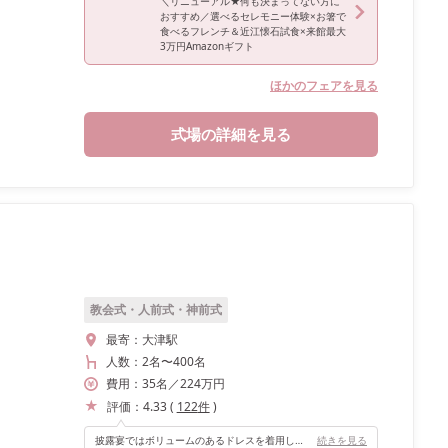
＼リニューアル★何も決まってない方に
おすすめ／選べるセレモニー体験×お箸で
食べるフレンチ＆近江懐石試食×来館最大
3万円Amazonギフト
ほかのフェアを見る
式場の詳細を見る
教会式・人前式・神前式
最寄：
大津駅
人数：
2名
〜
400名
費用：
35
名
／
224
万円
評価：
4.33
(
122
件
)
披露宴ではボリュームのあるドレスを着用したのですが広い披露宴会場を利用させていただきスムーズに歩くことができました！
続きを見る