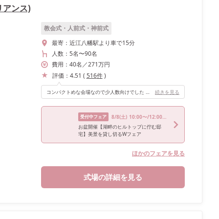
ダリアンス)
教会式・人前式・神前式
最寄：
近江八幡駅より車で15分
人数：
5名
〜
90名
費用：
40
名
／
271
万円
評価：
4.51
(
516
件
)
コンパクトめな会場なので少人数向けでした 琵琶湖を眺められる景色の良いところです 後方には、少し高さのある上がれる場所もあるのでステージ時に利用しました
続きを見る
受付中フェア
8/8
(土)
10:00〜/12:00〜/14:00〜/16:00〜/18:00〜
お盆開催【湖畔のヒルトップに佇む邸
宅】美景を貸し切るWフェア
ほかのフェアを見る
式場の詳細を見る