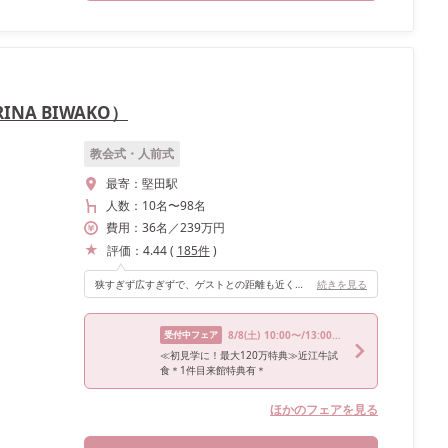
INA BIWAKO）
教会式・人前式
最寄：
堅田駅
人数：
10名
〜
98名
費用：
36
名
／
239
万円
評価：
4.44
(
185
件
)
狭すぎず広すぎずで、ゲストとの距離も近く、50人前後のゲストにはぴったりな披露宴会場でした。 ガーデンも使用できるため、演出は幅広くできるかなと思います♡
続きを見る
受付中フェア
8/8
(土)
10:00〜/13:00〜/16:00〜
≪初見学に！最大120万特典≫近江牛試
食＊1件目来館特典有＊
ほかのフェアを見る