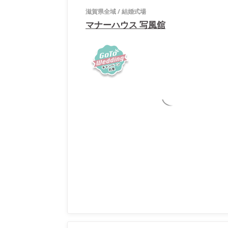
滋賀県全域
/
結婚式場
マナーハウス 写風舘