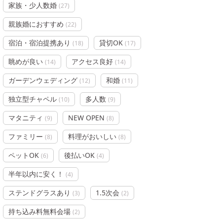
家族・少人数婚
(
27
)
親族婚におすすめ
(
22
)
宿泊・宿泊提携あり
貸切OK
(
18
)
(
17
)
眺めが良い
アクセス良好
(
14
)
(
14
)
ガーデンウェディング
和婚
(
12
)
(
11
)
独立型チャペル
多人数
(
10
)
(
9
)
マタニティ
NEW OPEN
(
9
)
(
8
)
ファミリー
料理がおいしい
(
8
)
(
8
)
ペットOK
後払いOK
(
6
)
(
4
)
半年以内に安く！
(
4
)
ステンドグラスあり
1.5次会
(
3
)
(
2
)
持ち込み料無料会場
(
2
)