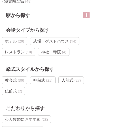
滋賀県全域
(
48
)
駅から探す
会場タイプから探す
ホテル
式場・ゲストハウス
(
20
)
(
14
)
レストラン
神社・寺院
(
10
)
(
4
)
挙式スタイルから探す
教会式
神前式
人前式
(
30
)
(
25
)
(
27
)
仏前式
(
2
)
こだわりから探す
少人数婚におすすめ
(
28
)