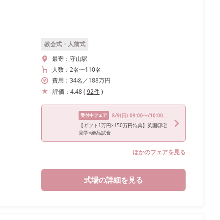
教会式・人前式
最寄：
守山駅
人数：
2名
〜
110名
費用：
34
名
／
188
万円
評価：
4.48
(
92
件
)
受付中フェア
8/9
(日)
09:00〜/10:00〜/13:00〜/14:00〜/15:00〜
【ギフト1万円×150万円特典】英国邸宅
見学×絶品試食
ほかのフェアを見る
式場の詳細を見る