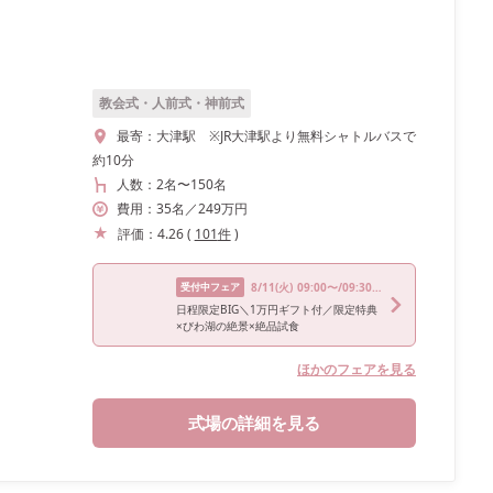
教会式・人前式・神前式
最寄：
大津駅 ※JR大津駅より無料シャトルバスで
約10分
人数：
2名
〜
150名
費用：
35
名
／
249
万円
評価：
4.26
(
101
件
)
受付中フェア
8/11
(火)
09:00〜/09:30〜/10:00〜/13:30〜/16:30〜
日程限定BIG＼1万円ギフト付／限定特典
×びわ湖の絶景×絶品試食
ほかのフェアを見る
式場の詳細を見る