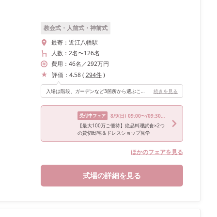
教会式・人前式・神前式
最寄：
近江八幡駅
人数：
2名
〜
126名
費用：
46
名
／
292
万円
評価：
4.58
(
294
件
)
入場は階段、ガーデンなど3箇所から選ぶことができ、当日はサプライズ入場をしました。落ち着いた雰囲気の披露宴会場で、どの世代の方でも使いやすいと思います。ブラウンを基調としているので和装にもオススメです。
続きを見る
受付中フェア
8/9
(日)
09:00〜/09:30〜/10:00〜/14:30〜/15:00〜
【最大100万ご優待】絶品料理試食×2つ
の貸切邸宅＆ドレスショップ見学
ほかのフェアを見る
式場の詳細を見る