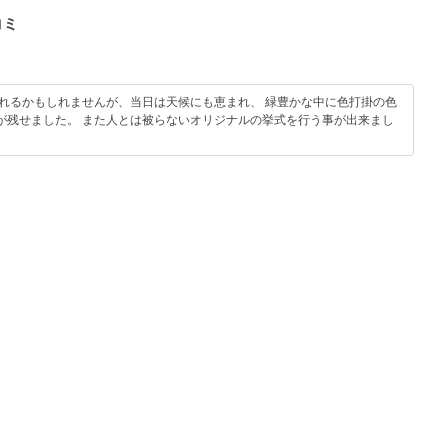
コミ
れるかもしれませんが、当日は天候にも恵まれ、 緑豊かな中に色打掛の色
が残せました。 また人とは被らないオリジナルの挙式を行う事が出来まし