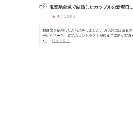
滋賀県全域で結婚したカップルの
新着口
5
/ 先輩花嫁
和庭園を使用した人前式をしました。 お天気には左右さ
合いやブーケ、装花のコントラストが映えて素敵な写真
た。
続きを見る