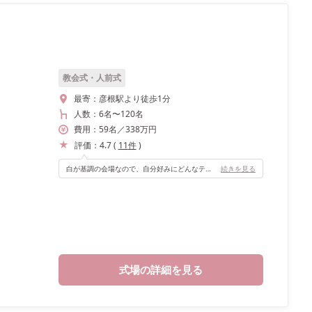
教会式・人前式
最寄：
彦根駅より徒歩1分
人数：
6名
〜
120名
費用：
59
名
／
338
万円
評価：
4.7
(
11
件
)
白が基調の会場なので、自分好みにどんなテイストにもできると思います！
続きを見る
式場の詳細を見る