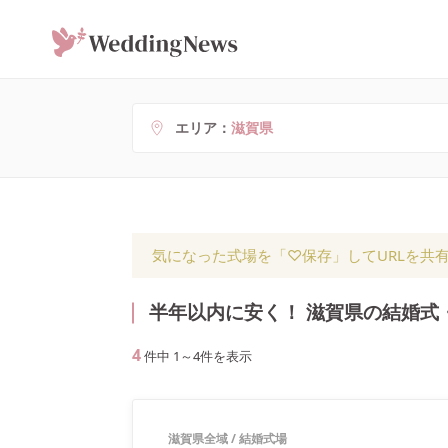
エリア
滋賀県
気になった式場を「♡保存」してURLを共
半年以内に安く！ 滋賀県の結婚式
4
件中
1
～
4
件を表示
滋賀県全域
/
結婚式場