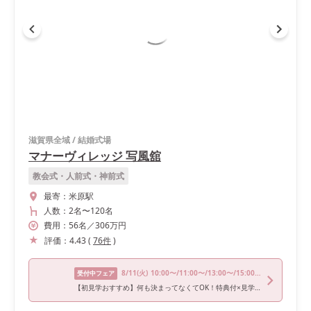
滋賀県全域
/
結婚式場
マナーヴィレッジ 写風舘
教会式・人前式・神前式
最寄：
米原駅
人数：
2名
〜
120名
費用：
56
名
／
306
万円
評価：
4.43
(
76
件
)
8/11
(火)
10:00〜/11:00〜/13:00〜/15:00〜/16:00〜
受付中フェア
【初見学おすすめ】何も決まってなくてOK！特典付×見学相談会