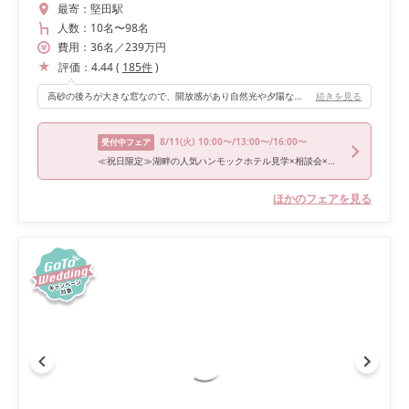
最寄：
堅田駅
人数：
10名
〜
98名
費用：
36
名
／
239
万円
評価：
4.44
(
185
件
)
高砂の後ろが大きな窓なので、開放感があり自然光や夕陽などの光がお洒落な会場装飾のお手伝いをしてくれました。 午後の式だと時間と共に綺麗な夕焼けからガーデンライトと新郎新婦の背景が変化していきます。 落ち着きのある素敵な写真をたくさん残していただきました。
続きを見る
8/11
(火)
10:00〜/13:00〜/16:00〜
受付中フェア
≪祝日限定≫湖畔の人気ハンモックホテル見学×相談会×贅沢試食
ほかのフェアを見る