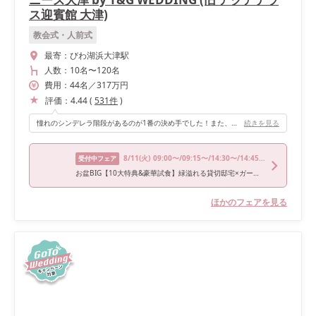
ス迎賓館 大津)
教会式・人前式
最寄：
びわ湖浜大津駅
人数：
10名
〜
120名
費用：
44
名
／
317
万円
評価：
4.44
(
531
件
)
憧れのシンデレラ階段があるのが1番の決め手でした！また、会場の後ろの扉が大きく開くので入場の際にインパクトがあります。高砂とゲストテーブルの近さも、ゲストとたくさん関わりたい私たちには嬉しかったです♡
続きを見る
8/11
(火)
09:00〜/09:15〜/14:30〜/14:45〜/18:00〜
受付中フェア
お盆BIG【10大特典&豪華試食】緑溢れる貸切邸宅×ガーデンW体験
ほかのフェアを見る