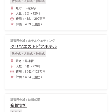
教会式・人前式・神前式
最寄：
JR長浜駅
人数：
2名
〜
120名
費用：
45
名
／
299
万円
評価：
4.39
(
50
件
)
滋賀県全域
/
ホテルウェディング
クサツエストピアホテル
教会式・人前式・神前式
最寄：
草津駅
人数：
6名
〜
220名
費用：
35
名
／
128
万円
評価：
4.24
(
20
件
)
滋賀県全域
/
結婚式場
多賀大社