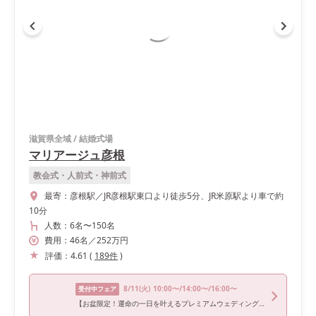
滋賀県全域
/
結婚式場
マリアージュ彦根
教会式・人前式・神前式
最寄：
彦根駅／JR彦根駅東口より徒歩5分、JR米原駅より車で約
10分
人数：
6名
〜
150名
費用：
46
名
／
252
万円
評価：
4.61
(
189
件
)
8/11
(火)
10:00〜/14:00〜/16:00〜
受付中フェア
【お盆限定！運命の一日を叶えるプレミアムウェディングフェア♪