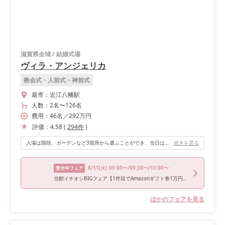
滋賀県全域
/
結婚式場
ヴィラ・アンジェリカ
教会式・人前式・神前式
最寄：
近江八幡駅
人数：
2名
〜
126名
費用：
46
名
／
292
万円
評価：
4.58
(
294
件
)
入場は階段、ガーデンなど3箇所から選ぶことができ、当日はサプライズ入場をしました。落ち着いた雰囲気の披露宴会場で、どの世代の方でも使いやすいと思います。ブラウンを基調としているので和装にもオススメです。
続きを見る
8/11
(火)
09:00〜/09:30〜/10:00〜
受付中フェア
当館イチオシBIGフェア【1件目でAmazonギフト券1万円＆豪華特典で最大100万ご優待】プール付きプライベートガーデン＆自然光差し込む水の教会♪２種類の貸切邸宅見学×人気の演出ブッフェ体験♪
ほかのフェアを見る