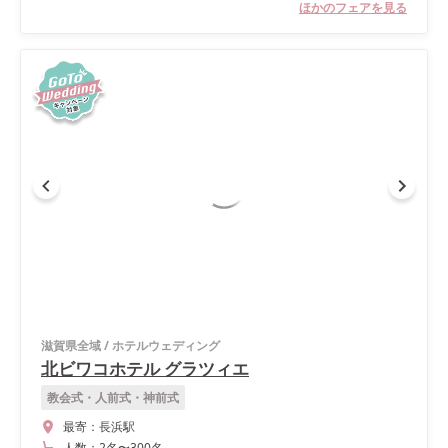
ほかのフェアを見る
滋賀県全域
/
ホテルウェディング
北ビワコホテル グラツィエ
教会式・人前式・神前式
最寄：
長浜駅
人数：
2名
〜
300名