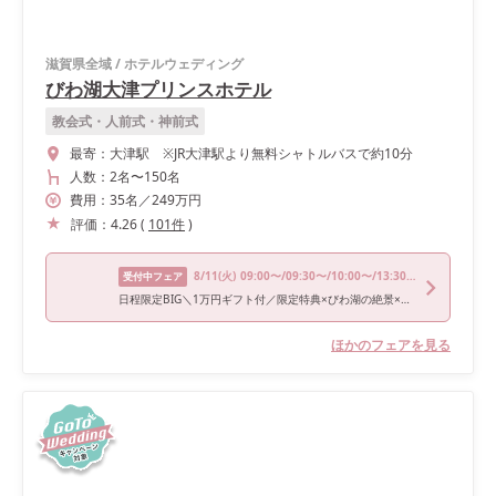
滋賀県全域
/
ホテルウェディング
びわ湖大津プリンスホテル
教会式・人前式・神前式
最寄：
大津駅 ※JR大津駅より無料シャトルバスで約10分
人数：
2名
〜
150名
費用：
35
名
／
249
万円
評価：
4.26
(
101
件
)
8/11
(火)
09:00〜/09:30〜/10:00〜/13:30〜/16:30〜
受付中フェア
日程限定BIG＼1万円ギフト付／限定特典×びわ湖の絶景×絶品試食
ほかのフェアを見る