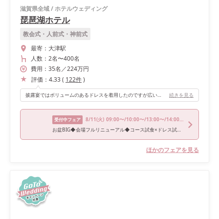
滋賀県全域
/
ホテルウェディング
琵琶湖ホテル
教会式・人前式・神前式
最寄：
大津駅
人数：
2名
〜
400名
費用：
35
名
／
224
万円
評価：
4.33
(
122
件
)
披露宴ではボリュームのあるドレスを着用したのですが広い披露宴会場を利用させていただきスムーズに歩くことができました！
続きを見る
8/11
(火)
09:00〜/10:00〜/13:00〜/14:00〜/16:30〜
受付中フェア
お盆BIG◆会場フルリニューアル◆コース試食×ドレス試着体験
ほかのフェアを見る