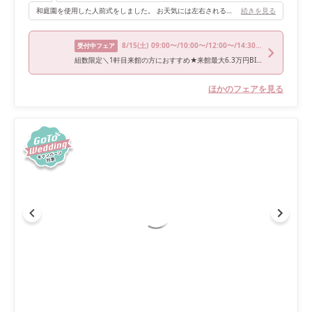
和庭園を使用した人前式をしました。 お天気には左右されるかもしれませんが、当日は天候にも恵まれ、 緑豊かな中に色打掛の色合いやブーケ、装花のコントラストが映えて素敵な写真が残せました。 また人とは被らないオリジナルの挙式を行う事が出来ました。
続きを見る
8/15
(土)
09:00〜/10:00〜/12:00〜/14:30〜/16:00〜
受付中フェア
組数限定＼1軒目来館の方におすすめ★来館最大6.3万円BIG特典付／1日1組貸切×最高級近江牛フィレ付婚礼コース試食会
ほかのフェアを見る