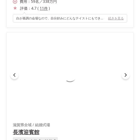
費用：
59
名
／
338
万円
評価：
4.7
(
11
件
)
白が基調の会場なので、自分好みにどんなテイストにもできると思います！
続きを見る
滋賀県全域
/
結婚式場
長濱迎賓館