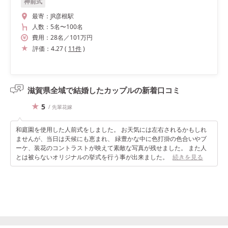
神前式
最寄：
JR彦根駅
人数：
5名
〜
100名
費用：
28
名
／
101
万円
評価：
4.27
(
11
件
)
滋賀県全域で結婚したカップルの
新着口コミ
5
/ 先輩花嫁
和庭園を使用した人前式をしました。 お天気には左右されるかもしれ
ませんが、当日は天候にも恵まれ、 緑豊かな中に色打掛の色合いやブ
ーケ、装花のコントラストが映えて素敵な写真が残せました。 また人
とは被らないオリジナルの挙式を行う事が出来ました。
続きを見る