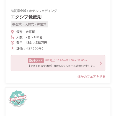
滋賀県全域
/
ホテルウェディング
エクシブ琵琶湖
教会式・人前式・神前式
最寄：
米原駅
人数：
2名
〜
180名
費用：
43
名
／
238
万円
評価：
4.27
(
60
件
)
8/15
(土)
10:00〜/11:00〜/12:00〜
受付中フェア
【ゲスト目線で体験】贅沢8品フルコース試食×絶景チャペル体験
ほかのフェアを見る