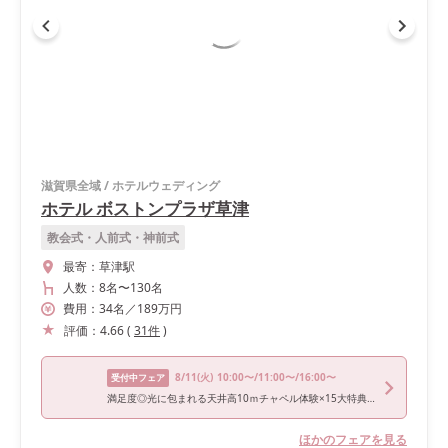
滋賀県全域
/
ホテルウェディング
ホテル ボストンプラザ草津
教会式・人前式・神前式
最寄：
草津駅
人数：
8名
〜
130名
費用：
34
名
／
189
万円
評価：
4.66
(
31
件
)
8/11
(火)
10:00〜/11:00〜/16:00〜
受付中フェア
満足度◎光に包まれる天井高10ｍチャペル体験×15大特典付
ほかのフェアを見る