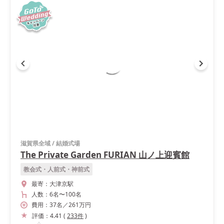
滋賀県全域
/
結婚式場
The Private Garden FURIAN 山ノ上迎賓館
教会式・人前式・神前式
最寄：
大津京駅
人数：
6名
〜
100名
費用：
37
名
／
261
万円
評価：
4.41
(
233
件
)