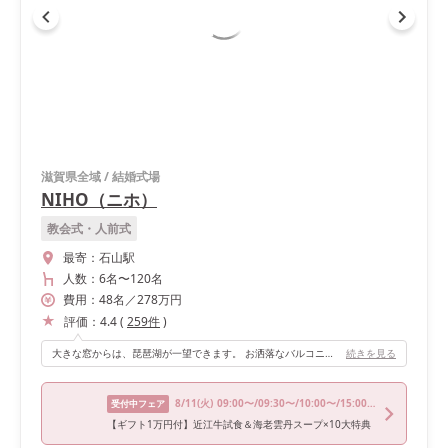
滋賀県全域
/
結婚式場
NIHO（ニホ）
教会式・人前式
最寄：
石山駅
人数：
6名
〜
120名
費用：
48
名
／
278
万円
評価：
4.4
(
259
件
)
大きな窓からは、琵琶湖が一望できます。 お洒落なバルコニーは、デザートビュッフェなども出来るそうです。まるでバリのリゾートのようなお洒落な会場で、ゲストからも評判が良かったです。
続きを見る
8/11
(火)
09:00〜/09:30〜/10:00〜/15:00〜/16:00〜
受付中フェア
【ギフト1万円付】近江牛試食＆海老雲丹スープ×10大特典