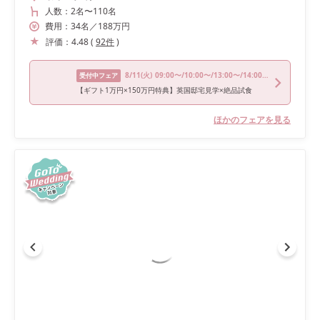
人数：
2名
〜
110名
費用：
34
名
／
188
万円
評価：
4.48
(
92
件
)
8/11
(火)
09:00〜/10:00〜/13:00〜/14:00〜/15:00〜
受付中フェア
【ギフト1万円×150万円特典】英国邸宅見学×絶品試食
ほかのフェアを見る