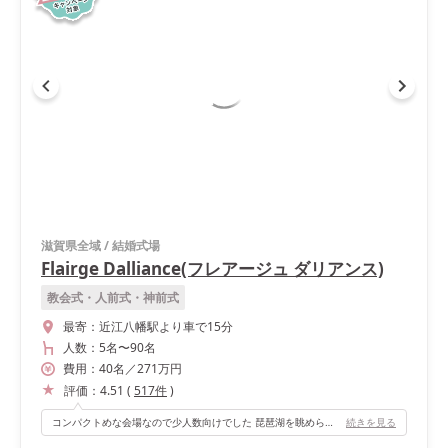
滋賀県全域
/
結婚式場
Flairge Dalliance(フレアージュ ダリアンス)
教会式・人前式・神前式
最寄：
近江八幡駅より車で15分
人数：
5名
〜
90名
費用：
40
名
／
271
万円
評価：
4.51
(
517
件
)
コンパクトめな会場なので少人数向けでした 琵琶湖を眺められる景色の良いところです 後方には、少し高さのある上がれる場所もあるのでステージ時に利用しました
続きを見る