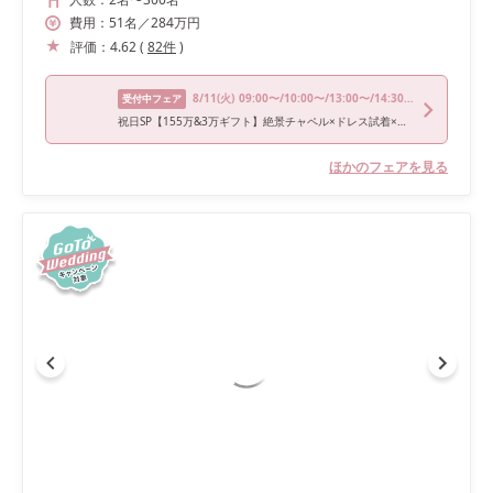
費用：
51
名
／
284
万円
評価：
4.62
(
82
件
)
8/11
(火)
09:00〜/10:00〜/13:00〜/14:30〜/16:00〜
受付中フェア
祝日SP【155万&3万ギフト】絶景チャペル×ドレス試着×豪華試食
ほかのフェアを見る