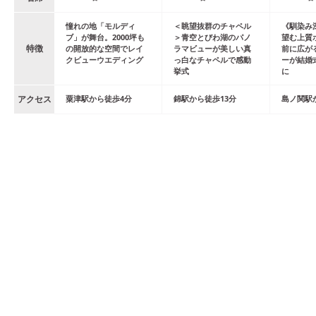
憧れの地「モルディ
＜眺望抜群のチャペル
《馴染み
ブ」が舞台。2000坪も
＞青空とびわ湖のパノ
望む上質
特徴
の開放的な空間でレイ
ラマビューが美しい真
前に広が
クビューウエディング
っ白なチャペルで感動
ーが結婚
挙式
に
アクセス
粟津
駅
から
徒歩
4
分
錦
駅
から
徒歩
13
分
島ノ関
駅