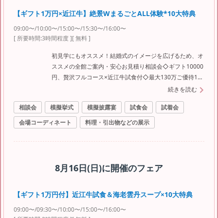
【ギフト1万円×近江牛】絶景WまるごとALL体験*10大特典
09:00〜/10:00〜/15:00〜/15:30〜/16:00〜
[ 所要時間:
3時間程度
]
[ 無料 ]
初見学にもオススメ！結婚式のイメージを広げるため、オ
ススメの全館ご案内・安心お見積り相談会◇ギフト10000
円、贅沢フルコース×近江牛試食付◇最大130万ご優待10
大特典有り
続きを読む
相談会
模擬挙式
模擬披露宴
試食会
試着会
会場コーディネート
料理・引出物などの展示
8月16日(日)
に開催のフェア
【ギフト1万円付】近江牛試食＆海老雲丹スープ×10大特典
09:00〜/09:30〜/10:00〜/15:00〜/16:00〜