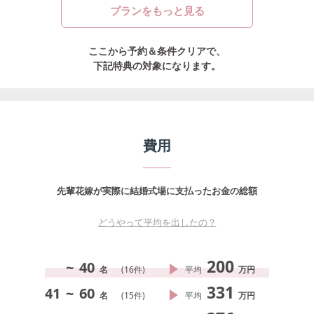
プランをもっと見る
ここから予約＆条件クリアで、
下記特典の対象になります。
費用
先輩花嫁が実際に結婚式場に支払ったお金の総額
どうやって平均を出したの？
200
~
40
名
(
16
件)
平均
万円
331
41
~
60
名
(
15
件)
平均
万円