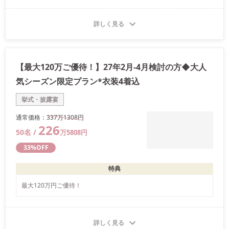
詳しく見る
【最大120万ご優待！】27年2月-4月検討の方◆大人
気シーズン限定プラン*衣装4着込
挙式・披露宴
通常価格：
337万
1308
円
226
50
名 /
万
5808
円
33
%OFF
特典
最大120万円ご優待！
詳しく見る