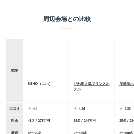
周辺会場との比較
式場
NIHO（ニホ）
びわ湖大津プリンスホ
琵琶湖ホ
テル
口コミ
4.4
4.26
4.33
料金
48
名
/
278
万円
35
名
/
249
万円
35
名
/
22
着席
6
〜
120
名
2
〜
150
名
2
〜
400
名