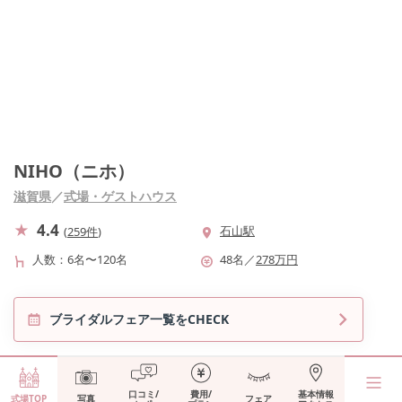
NIHO（ニホ）
滋賀県
／
式場・ゲストハウス
4.4
石山駅
(
259件
)
人数
6名〜120名
48
名
／
278
万円
ブライダルフェア一覧をCHECK
口コミ/
費用/
基本情報
式場TOP
写真
フェア