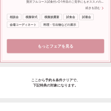
贅沢フルコース試食付♪◇1件目のご見学にもオススメの
全館ご案内・安心お見積り★
続きを読む
相談会
模擬挙式
模擬披露宴
試食会
試着会
会場コーディネート
料理・引出物などの展示
もっとフェアを見る
ここから予約＆条件クリアで、
下記特典の対象になります。