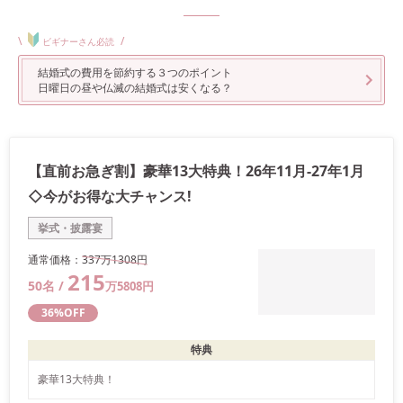
\
/
ビギナーさん必読
結婚式の費用を節約する３つのポイント
日曜日の昼や仏滅の結婚式は安くなる？
【直前お急ぎ割】豪華13大特典！26年11月-27年1月
◇今がお得な大チャンス!
挙式・披露宴
通常価格：
337万
1308
円
215
50
名 /
万
5808
円
36
%OFF
特典
豪華13大特典！