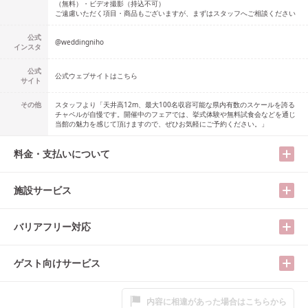
（無料）・ビデオ撮影（持込不可）
ご遠慮いただく項目・商品もございますが、まずはスタッフへご相談ください
公式
@
weddingniho
インスタ
公式
公式ウェブサイトはこちら
サイト
その他
スタッフより「天井高12m、最大100名収容可能な県内有数のスケールを誇る
チャペルが自慢です。開催中のフェアでは、挙式体験や無料試食会などを通じ
当館の魅力を感じて頂けますので、ぜひお気軽にご予約ください。」
料金・支払いについて
施設サービス
バリアフリー対応
ゲスト向けサービス
内容に相違があった場合はこちらから