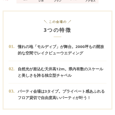
レポ
プラン
アクセス
この会場の
3つの特徴
0
1
.
憧れの地「モルディブ」が舞台。2000坪もの開放
的な空間でレイクビューウエディング
0
2
.
自然光が差込む天井高12m。県内有数のスケール
と美しさを誇る独立型チャペル
0
3
.
パーティ会場は3タイプ。プライベート感あふれる
フロア貸切で自由度高いパーティが叶う！