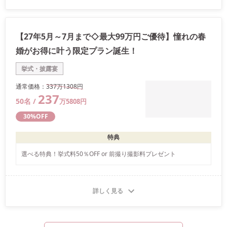
【27年5月～7月まで◇最大99万円ご優待】憧れの春
婚がお得に叶う限定プラン誕生！
挙式・披露宴
通常価格：
337万
1308
円
237
50
名 /
万
5808
円
30
%OFF
特典
選べる特典！挙式料50％OFF or 前撮り撮影料プレゼント
詳しく見る