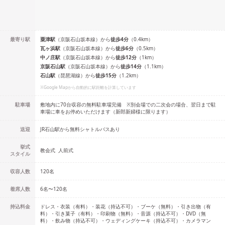
最寄り駅
粟津
駅
（
京阪石山坂本線
）
から
徒歩
4
分
（
0.4
km）
瓦ヶ浜
駅
（
京阪石山坂本線
）
から
徒歩
6
分
（
0.5
km）
中ノ庄
駅
（
京阪石山坂本線
）
から
徒歩
12
分
（
1
km）
京阪石山
駅
（
京阪石山坂本線
）
から
徒歩
14
分
（
1.1
km）
石山
駅
（
琵琶湖線
）
から
徒歩
15
分
（
1.2
km）
※Google Mapから自動的に駅距離を計算しています
駐車場
敷地内に70台収容の無料駐車場完備 ※別会場での二次会の場合、翌日まで駐
車場に車をお停めいただけます（新郎新婦様に限ります）
送迎
JR石山駅から無料シャトルバスあり
挙式
教会式
人前式
スタイル
収容人数
120
名
着席人数
6名
〜
120名
持込料金
ドレス・衣装（有料）・装花（持込不可）・ブーケ（無料）・引き出物（有
料）・引き菓子（有料）・印刷物（無料）・音源（持込不可）・DVD（無
料）・飲み物（持込不可）・ウェディングケーキ（持込不可）・カメラマン