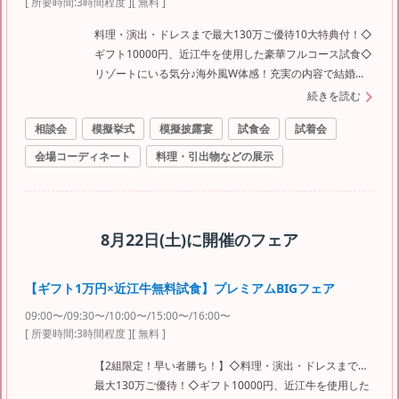
[ 所要時間:
3時間程度
]
[ 無料 ]
料理・演出・ドレスまで最大130万ご優待10大特典付！◇
ギフト10000円、近江牛を使用した豪華フルコース試食◇
リゾートにいる気分♪海外風W体感！充実の内容で結婚式
のイメージが広がる！満足フェア
続きを読む
相談会
模擬挙式
模擬披露宴
試食会
試着会
会場コーディネート
料理・引出物などの展示
8月22日(土)
に開催のフェア
【ギフト1万円×近江牛無料試食】プレミアムBIGフェア
09:00〜/09:30〜/10:00〜/15:00〜/16:00〜
[ 所要時間:
3時間程度
]
[ 無料 ]
【2組限定！早い者勝ち！】◇料理・演出・ドレスまで…
最大130万ご優待！◇ギフト10000円、近江牛を使用した