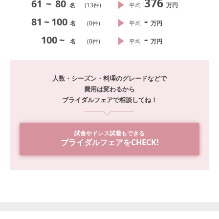
376
61
~
80
名
(
13
件)
平均
万円
-
81
~
100
名
(
0
件)
平均
万円
-
100
~
名
(
0
件)
平均
万円
人数・シーズン・料理のグレードなどで
費用は変わるから
ブライダルフェアで相談してね！
試食やドレス試着もできる
ブライダルフェアをCHECK!