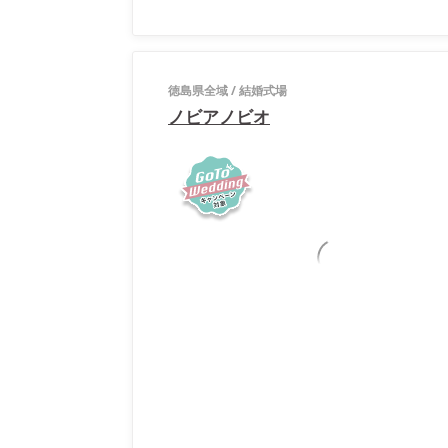
徳島県全域
/
結婚式場
ノビアノビオ