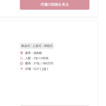
式場の詳細を見る
教会式・人前式・神前式
最寄：
徳島駅
人数：
2名
〜
200名
費用：
57
名
／
360
万円
評価：
4.21
(
1
件
)