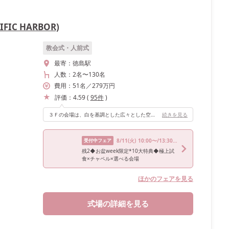
IC HARBOR)
教会式・人前式
最寄：
徳島駅
人数：
2名
〜
130名
費用：
51
名
／
279
万円
評価：
4.59
(
95
件
)
３Ｆの会場は、白を基調とした広々とした空間で、ラグジュアリーな雰囲気を楽しめます。２Ｆの会場は、バーカウンターがあったりお洒落な雰囲気なので、高砂装飾など頑張りすぎなくても素敵にきまってくれておすすめです！
続きを見る
受付中フェア
8/11
(火)
10:00〜/13:30〜/17:00〜
残2◆お盆week限定*10大特典◆極上試
食×チャペル×選べる会場
ほかのフェアを見る
式場の詳細を見る