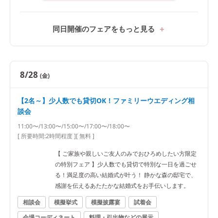
同日開催のフェアをもっと見る
8/28
(金)
【2名～】少人数でも貸切OK！ファミリーウエディング相
談会
11:00〜/13:00〜/15:00〜/17:00〜/18:00〜
[ 所要時間:
2時間程度
]
[ 無料 ]
【 ご家族や親しいご友人のみでおひろめしたい方限定
の特別フェア 】少人数でも貸切で特別な一日を過ごせ
る！満足度の高い結婚式が叶う！ 静かな森の邸宅で、
感謝を伝えるあたたかな結婚式をお手伝いします。
相談会
模擬挙式
模擬披露宴
試着会
会場コーディネート
料理・引出物などの展示