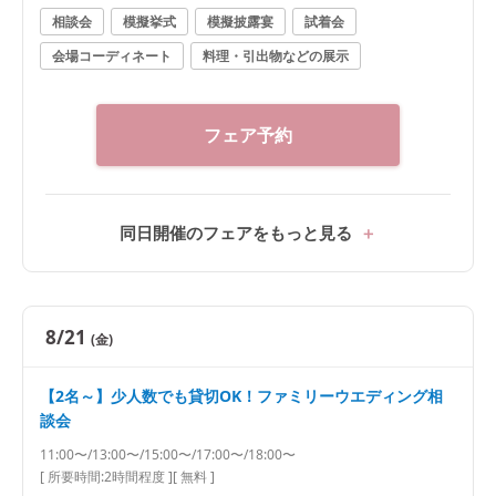
相談会
模擬挙式
模擬披露宴
試着会
会場コーディネート
料理・引出物などの展示
フェア予約
同日開催のフェアをもっと見る
8/21
(金)
【2名～】少人数でも貸切OK！ファミリーウエディング相
談会
11:00〜/13:00〜/15:00〜/17:00〜/18:00〜
[ 所要時間:
2時間程度
]
[ 無料 ]