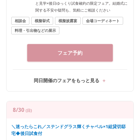
と見学×後日ゆっくり試食確約の限定フェア。結婚式に
関する不安や疑問も、気軽にご相談ください
相談会
模擬挙式
模擬披露宴
会場コーディネート
料理・引出物などの展示
フェア予約
同日開催のフェアをもっと見る
8/30
(日)
＼迷ったらこれ／ステンドグラス輝くチャペル×1組貸切邸
宅◆後日試食付