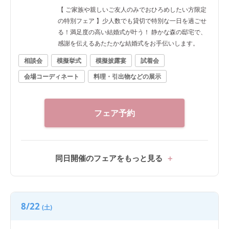
【 ご家族や親しいご友人のみでおひろめしたい方限定
の特別フェア 】少人数でも貸切で特別な一日を過ごせ
る！満足度の高い結婚式が叶う！ 静かな森の邸宅で、
感謝を伝えるあたたかな結婚式をお手伝いします。
相談会
模擬挙式
模擬披露宴
試着会
会場コーディネート
料理・引出物などの展示
フェア予約
同日開催のフェアをもっと見る
8/22
(土)