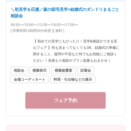
＼初見学を応援／森の邸宅見学×結婚式のダンドリまるごと
相談会
09:30〜/10:00〜/13:30〜/16:00〜/17:00〜
[ 所要時間:
2時間30分程度
]
[ 無料 ]
【 初めての見学にもぴったり！見学&相談ができる安
心フェア 】何も決まってなくてもOK。結婚式の準備に
関すること、疑問や不安など何でもお気軽にご相談く
ださい《 見積もり相談やプラン提案もおまかせ 》
相談会
模擬挙式
模擬披露宴
試着会
会場コーディネート
料理・引出物などの展示
フェア予約