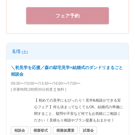
フェア予約
8/8
(土)
＼初見学を応援／森の邸宅見学×結婚式のダンドリまるごと
相談会
09:30〜/10:00〜/13:30〜/16:00〜/17:00〜
[ 所要時間:
2時間30分程度
]
[ 無料 ]
【 初めての見学にもぴったり！見学&相談ができる安
心フェア 】何も決まってなくてもOK。結婚式の準備に
関すること、疑問や不安など何でもお気軽にご相談く
ださい《 見積もり相談やプラン提案もおまかせ 》
相談会
模擬挙式
模擬披露宴
試着会