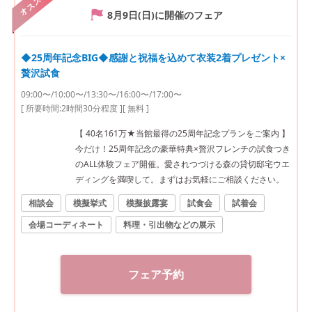
オススメ
8月9日(日)
に開催のフェア
◆25周年記念BIG◆感謝と祝福を込めて衣装2着プレゼント×
贅沢試食
09:00〜/10:00〜/13:30〜/16:00〜/17:00〜
[ 所要時間:
2時間30分程度
]
[ 無料 ]
【 40名161万★当館最得の25周年記念プランをご案内 】
今だけ！25周年記念の豪華特典×贅沢フレンチの試食つき
のALL体験フェア開催。愛されつづける森の貸切邸宅ウエ
ディングを満喫して。まずはお気軽にご相談ください。
相談会
模擬挙式
模擬披露宴
試食会
試着会
会場コーディネート
料理・引出物などの展示
フェア予約