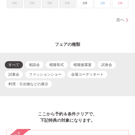
0件
0件
0件
0件
2件
2件
2件
次へ
フェアの種類
すべて
相談会
模擬挙式
模擬披露宴
試食会
試着会
ファッションショー
会場コーディネート
料理・引出物などの展示
ここから予約＆条件クリアで、
下記特典の対象になります。