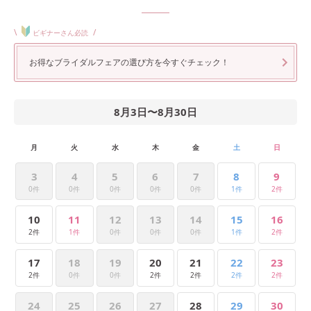
\
/
ビギナーさん必読
お得なブライダルフェアの選び方を今すぐチェック！
8月3日
〜
8月30日
月
火
水
木
金
土
日
3
4
5
6
7
8
9
0件
0件
0件
0件
0件
1件
2件
10
11
12
13
14
15
16
2件
1件
0件
0件
0件
1件
2件
17
18
19
20
21
22
23
2件
0件
0件
2件
2件
2件
2件
24
25
26
27
28
29
30