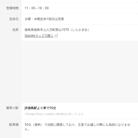
営業時間
11：00～18：00
定休日
火曜・水曜定休※祝日は営業
住所
徳島県徳島市上八万町西山1070（しらさぎ台）
Googleマップで開く
最寄り駅
JR徳島駅より車で15分
※Google Mapから自動的に駅距離を計算しています
駐車場
50台（無料） ※当館に隣接しており、正装でお越しの際にも負担になりませ
ん。