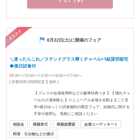
オススメ
8月22日(土)
に開催のフェア
＼迷ったらこれ／ステンドグラス輝くチャペル×1組貸切邸宅
◆後日試食付
09:30〜/10:00〜/13:30〜/16:00〜/17:00〜
[ 所要時間:
2時間程度
]
[ 無料 ]
【 ドレスや会場使用料などの豪華特典つき 】【 憧れチャ
ペルの入場体験も 】リニューアル会場を全館まるごと見
学×後日ゆっくり試食確約の限定フェア。結婚式に関する
不安や疑問も、気軽にご相談ください
相談会
模擬挙式
模擬披露宴
会場コーディネート
料理・引出物などの展示