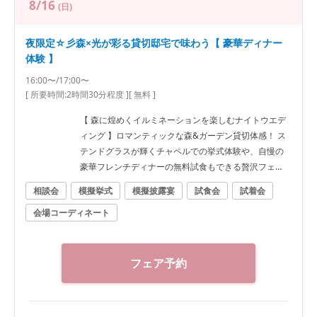
8/16
(日)
夜限定☆彡森×光が彩る貸切邸宅で味わう【 豪華ディナー
体験 】
16:00〜/17:00〜
[ 所要時間:
2時間30分程度
]
[ 無料 ]
【 森に煌めくイルミネーションを楽しむナイトウエデ
ィング 】ロマンティックな森&ガーデン貸切体感！ ス
テンドグラスが輝くチャペルでの挙式体験や、自慢の
豪華フレンチディナーの無料試食もできる贅沢フェ
ア。
相談会
模擬挙式
模擬披露宴
試食会
試着会
会場コーディネート
フェア予約