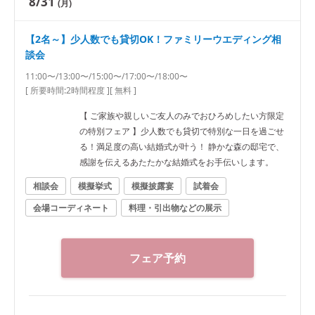
8/31
(月)
【2名～】少人数でも貸切OK！ファミリーウエディング相
談会
11:00〜/13:00〜/15:00〜/17:00〜/18:00〜
[ 所要時間:
2時間程度
]
[ 無料 ]
【 ご家族や親しいご友人のみでおひろめしたい方限定
の特別フェア 】少人数でも貸切で特別な一日を過ごせ
る！満足度の高い結婚式が叶う！ 静かな森の邸宅で、
感謝を伝えるあたたかな結婚式をお手伝いします。
相談会
模擬挙式
模擬披露宴
試着会
会場コーディネート
料理・引出物などの展示
フェア予約