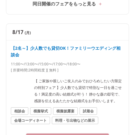
同日開催のフェアをもっと見る
8/17
(月)
【2名～】少人数でも貸切OK！ファミリーウエディング相
談会
11:00〜/13:00〜/15:00〜/17:00〜/18:00〜
[ 所要時間:
2時間程度
]
[ 無料 ]
【 ご家族や親しいご友人のみでおひろめしたい方限定
の特別フェア 】少人数でも貸切で特別な一日を過ごせ
る！満足度の高い結婚式が叶う！ 静かな森の邸宅で、
感謝を伝えるあたたかな結婚式をお手伝いします。
相談会
模擬挙式
模擬披露宴
試着会
会場コーディネート
料理・引出物などの展示