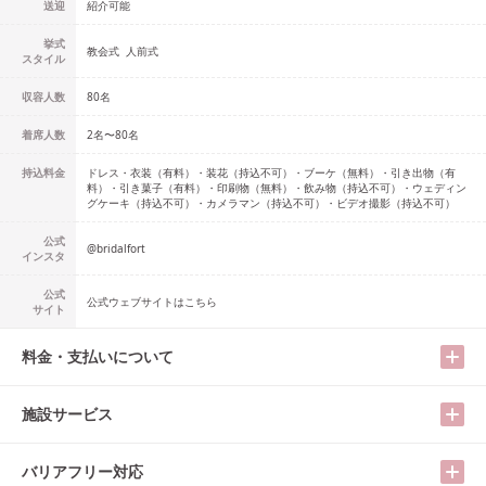
送迎
紹介可能
挙式
教会式
人前式
スタイル
収容人数
80
名
着席人数
2名
〜
80名
持込料金
ドレス・衣装（有料）・装花（持込不可）・ブーケ（無料）・引き出物（有
料）・引き菓子（有料）・印刷物（無料）・飲み物（持込不可）・ウェディン
グケーキ（持込不可）・カメラマン（持込不可）・ビデオ撮影（持込不可）
公式
@
bridalfort
インスタ
公式
公式ウェブサイトはこちら
サイト
料金・支払いについて
施設サービス
バリアフリー対応