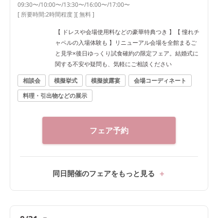
09:30〜/10:00〜/13:30〜/16:00〜/17:00〜
[ 所要時間:
2時間程度
]
[ 無料 ]
【 ドレスや会場使用料などの豪華特典つき 】【 憧れチ
ャペルの入場体験も 】リニューアル会場を全館まるご
と見学×後日ゆっくり試食確約の限定フェア。結婚式に
関する不安や疑問も、気軽にご相談ください
相談会
模擬挙式
模擬披露宴
会場コーディネート
料理・引出物などの展示
フェア予約
同日開催のフェアをもっと見る