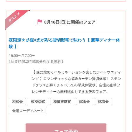
オススメ
8月16日(日)
に開催のフェア
夜限定☆彡森×光が彩る貸切邸宅で味わう【 豪華ディナー体
験 】
16:00〜/17:00〜
[ 所要時間:
2時間30分程度
]
[ 無料 ]
【 森に煌めくイルミネーションを楽しむナイトウエディ
ング 】ロマンティックな森&ガーデン貸切体感！ ステン
ドグラスが輝くチャペルでの挙式体験や、自慢の豪華フ
レンチディナーの無料試食もできる贅沢フェア。
相談会
模擬挙式
模擬披露宴
試食会
試着会
会場コーディネート
フェア予約