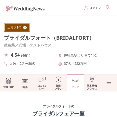
ログイン
エリア
3
位
ブライダルフォート（BRIDALFORT）
徳島県
／
式場・ゲストハウス
4.54
JR徳島駅より車で15分
(
46件
)
人数
2名〜80名
37
名
／
222
万円
口コミ/
費用/
基本情報
式場TOP
写真
フェア
レポ
プラン
アクセス
ブライダルフォート
の
ブライダルフェア一覧