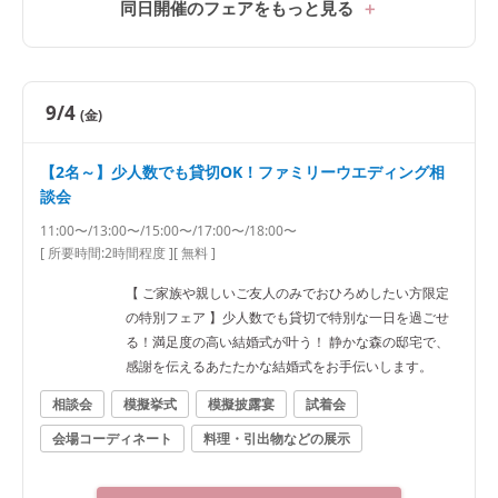
同日開催のフェアをもっと見る
9/4
(金)
【2名～】少人数でも貸切OK！ファミリーウエディング相
談会
11:00〜/13:00〜/15:00〜/17:00〜/18:00〜
[ 所要時間:
2時間程度
]
[ 無料 ]
【 ご家族や親しいご友人のみでおひろめしたい方限定
の特別フェア 】少人数でも貸切で特別な一日を過ごせ
る！満足度の高い結婚式が叶う！ 静かな森の邸宅で、
感謝を伝えるあたたかな結婚式をお手伝いします。
相談会
模擬挙式
模擬披露宴
試着会
会場コーディネート
料理・引出物などの展示