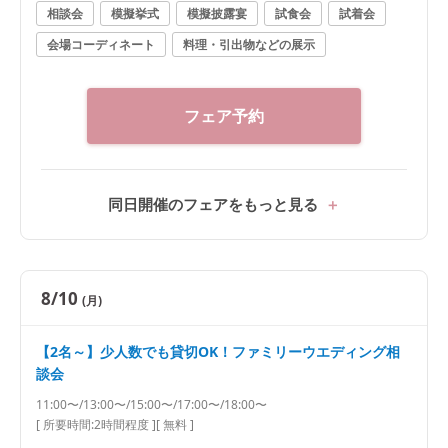
ださい。
相談会
模擬挙式
模擬披露宴
試食会
試着会
会場コーディネート
料理・引出物などの展示
フェア予約
同日開催のフェアをもっと見る
8/10
(月)
【2名～】少人数でも貸切OK！ファミリーウエディング相
談会
11:00〜/13:00〜/15:00〜/17:00〜/18:00〜
[ 所要時間:
2時間程度
]
[ 無料 ]