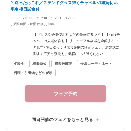
＼迷ったらこれ／ステンドグラス輝くチャペル×1組貸切邸
宅◆後日試食付
09:30〜/10:00〜/13:30〜/16:00〜/17:00〜
[ 所要時間:
2時間程度
]
[ 無料 ]
【 ドレスや会場使用料などの豪華特典つき 】【 憧れチ
ャペルの入場体験も 】リニューアル会場を全館まるご
と見学×後日ゆっくり試食確約の限定フェア。結婚式に
関する不安や疑問も、気軽にご相談ください
相談会
模擬挙式
模擬披露宴
会場コーディネート
料理・引出物などの展示
フェア予約
同日開催のフェアをもっと見る