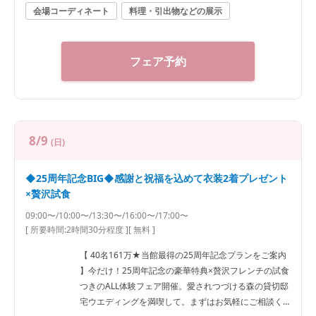
会場コーディネート
料理・引出物などの展示
フェア予約
8/9
(日)
◆25周年記念BIG◆感謝と祝福を込めて衣装2着プレゼント
×贅沢試食
09:00〜/10:00〜/13:30〜/16:00〜/17:00〜
[ 所要時間:
2時間30分程度
]
[ 無料 ]
【 40名161万★当館最得の25周年記念プランをご案内
】今だけ！25周年記念の豪華特典×贅沢フレンチの試食
つきのALL体験フェア開催。愛されつづける森の貸切邸
宅ウエディングを満喫して。まずはお気軽にご相談く