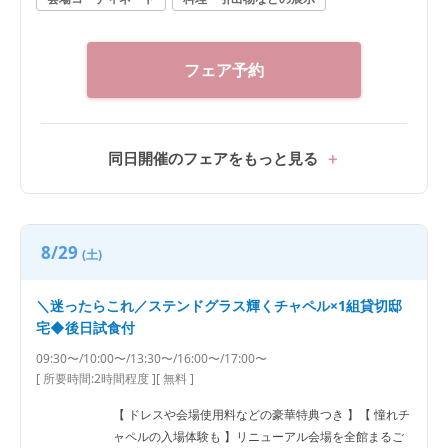
フェア予約
同日開催のフェアをもっと見る
8/29
(土)
＼迷ったらこれ／ステンドグラス輝くチャペル×1組貸切邸
宅◆後日試食付
09:30〜/10:00〜/13:30〜/16:00〜/17:00〜
[ 所要時間:
2時間程度
]
[ 無料 ]
【 ドレスや会場使用料などの豪華特典つき 】【 憧れチ
ャペルの入場体験も 】リニューアル会場を全館まるご