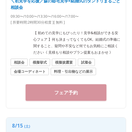
＼初見学を応援／森の邸宅見学×結婚式のダンドリまるごと
相談会
09:30〜/10:00〜/13:30〜/16:00〜/17:00〜
[ 所要時間:
2時間30分程度
]
[ 無料 ]
【 初めての見学にもぴったり！見学&相談ができる安
心フェア 】何も決まってなくてもOK。結婚式の準備に
関すること、疑問や不安など何でもお気軽にご相談く
ださい《 見積もり相談やプラン提案もおまかせ 》
相談会
模擬挙式
模擬披露宴
試着会
会場コーディネート
料理・引出物などの展示
フェア予約
8/15
(土)