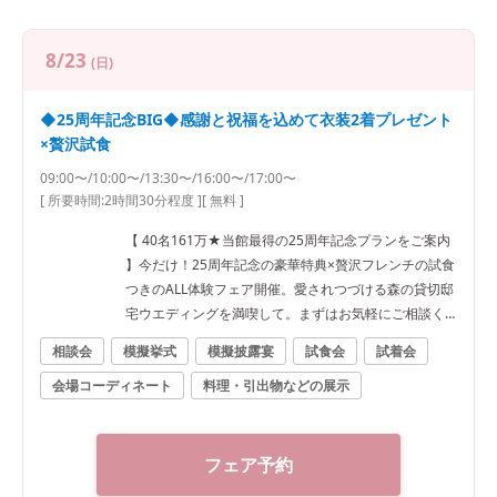
8/23
(日)
◆25周年記念BIG◆感謝と祝福を込めて衣装2着プレゼント
×贅沢試食
09:00〜/10:00〜/13:30〜/16:00〜/17:00〜
[ 所要時間:
2時間30分程度
]
[ 無料 ]
【 40名161万★当館最得の25周年記念プランをご案内
】今だけ！25周年記念の豪華特典×贅沢フレンチの試食
つきのALL体験フェア開催。愛されつづける森の貸切邸
宅ウエディングを満喫して。まずはお気軽にご相談く
ださい。
相談会
模擬挙式
模擬披露宴
試食会
試着会
会場コーディネート
料理・引出物などの展示
フェア予約