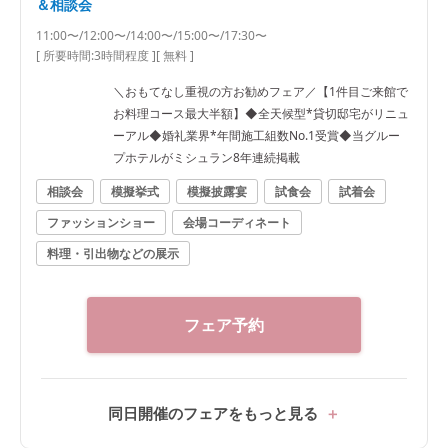
＆相談会
11:00〜/12:00〜/14:00〜/15:00〜/17:30〜
[ 所要時間:
3時間程度
]
[ 無料 ]
＼おもてなし重視の方お勧めフェア／【1件目ご来館で
お料理コース最大半額】◆全天候型*貸切邸宅がリニュ
ーアル◆婚礼業界*年間施工組数No.1受賞◆当グルー
プホテルがミシュラン8年連続掲載
相談会
模擬挙式
模擬披露宴
試食会
試着会
ファッションショー
会場コーディネート
料理・引出物などの展示
フェア予約
同日開催のフェアをもっと見る