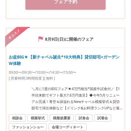
フェア予約
オススメ
8月9日(日)
に開催のフェア
お盆BIG★【新チャペル誕生*10大特典】貸切邸宅×ガーデン
W体験
09:00〜/09:30〜/10:00〜/14:30〜/15:00〜
[ 所要時間:
3時間程度
]
[ 無料 ]
＼月に1度のBIGフェア★4万円相当*国産牛試食付／【1
件目来館でギフト最大7.6万円進呈】◆今年5月リニュー
アル完成！青空＆緑溢れるNewチャペル模擬挙式＆貸切
邸宅で演出体験など【ドリンク&お料理ランクUPなど最
大120万円優待】
相談会
模擬挙式
模擬披露宴
試食会
試着会
ファッションショー
会場コーディネート