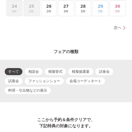
24
25
26
27
28
29
30
0件
0件
2件
3件
3件
5件
5件
次へ
フェアの種類
すべて
相談会
模擬挙式
模擬披露宴
試食会
試着会
ファッションショー
会場コーディネート
料理・引出物などの展示
ここから予約＆条件クリアで、
下記特典の対象になります。