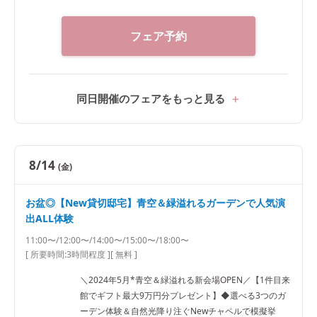
フェア予約
同日開催のフェアをもっと見る
8/14
(金)
お盆◎【New貸切邸宅】青空＆緑溢れるガーデンで人気演
出ALL体験
11:00〜/12:00〜/14:00〜/15:00〜/18:00〜
[ 所要時間:
3時間程度
]
[ 無料 ]
＼2024年5月*青空＆緑溢れる新会場OPEN／【1件目来
館でギフト最大9万円分プレゼント】◆選べる3つのガ
ーデン体験＆自然光降り注ぐNewチャペルで模擬挙