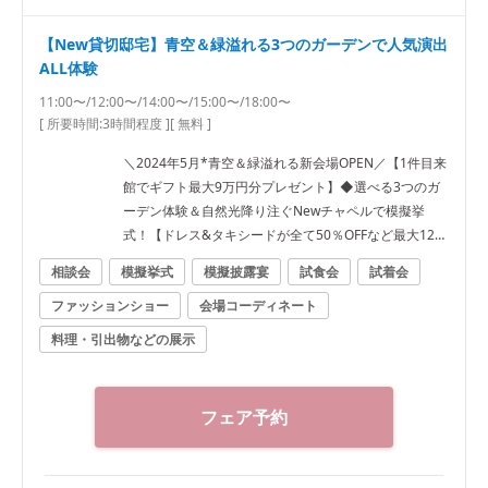
【New貸切邸宅】青空＆緑溢れる3つのガーデンで人気演出
ALL体験
11:00〜/12:00〜/14:00〜/15:00〜/18:00〜
[ 所要時間:
3時間程度
]
[ 無料 ]
＼2024年5月*青空＆緑溢れる新会場OPEN／【1件目来
館でギフト最大9万円分プレゼント】◆選べる3つのガ
ーデン体験＆自然光降り注ぐNewチャペルで模擬挙
式！【ドレス&タキシードが全て50％OFFなど最大120
万円優待】
相談会
模擬挙式
模擬披露宴
試食会
試着会
ファッションショー
会場コーディネート
料理・引出物などの展示
フェア予約