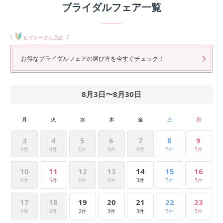
ブライダルフェア一覧
\
/
ビギナーさん必読
お得なブライダルフェアの選び方を今すぐチェック！
8月3日
〜
8月30日
月
火
水
木
金
土
日
3
4
5
6
7
8
9
0件
0件
0件
0件
0件
5件
5件
10
11
12
13
14
15
16
0件
5件
0件
0件
3件
5件
5件
17
18
19
20
21
22
23
0件
0件
2件
3件
3件
5件
5件