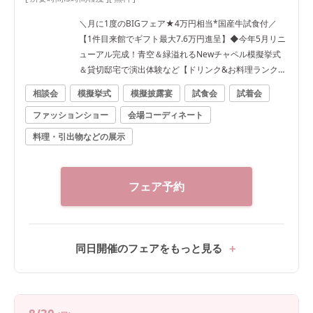
＼月に1度のBIGフェア★4万円相当*国産牛試食付／
【1件目来館でギフト最大7.6万円進呈】◆今年5月リニ
ューアル完成！青空＆緑溢れるNewチャペル模擬挙式
＆貸切邸宅で演出体験など【ドリンク&お料理ランクU
Pなど最大120万円優待】
相談会
模擬挙式
模擬披露宴
試食会
試着会
ファッションショー
会場コーディネート
料理・引出物などの展示
フェア予約
同日開催のフェアをもっと見る