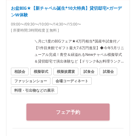
お盆BIG★【新チャペル誕生*10大特典】貸切邸宅×ガーデ
ンW体験
09:00〜/09:30〜/10:00〜/14:30〜/15:00〜
[ 所要時間:
3時間程度
]
[ 無料 ]
＼月に1度のBIGフェア★4万円相当*国産牛試食付／
【1件目来館でギフト最大7.6万円進呈】◆今年5月リニ
ューアル完成！青空＆緑溢れるNewチャペル模擬挙式
＆貸切邸宅で演出体験など【ドリンク&お料理ランクU
Pなど最大120万円優待】
相談会
模擬挙式
模擬披露宴
試食会
試着会
ファッションショー
会場コーディネート
料理・引出物などの展示
フェア予約