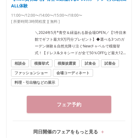
ALL体験
11:00〜/12:00〜/14:00〜/15:00〜/18:00〜
[ 所要時間:
3時間程度
]
[ 無料 ]
＼2024年5月*青空＆緑溢れる新会場OPEN／【1件目来
館でギフト最大9万円分プレゼント】◆選べる3つのガ
ーデン体験＆自然光降り注ぐNewチャペルで模擬挙
式！【ドレス&タキシードが全て50％OFFなど最大120
万円優待】
相談会
模擬挙式
模擬披露宴
試食会
試着会
ファッションショー
会場コーディネート
料理・引出物などの展示
フェア予約
同日開催のフェアをもっと見る