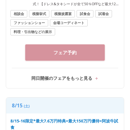
式！【ドレス&タキシードが全て50％OFFなど最大120
万円優待】
相談会
模擬挙式
模擬披露宴
試食会
試着会
ファッションショー
会場コーディネート
料理・引出物などの展示
フェア予約
同日開催のフェアをもっと見る
8/15
(土)
8/15-16限定*最大7.6万円特典×最大150万円優待×阿波牛試
食