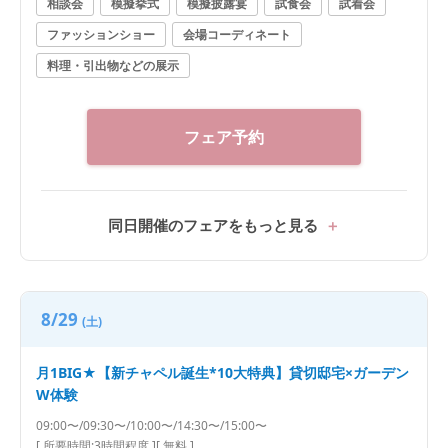
相談会
模擬挙式
模擬披露宴
試食会
試着会
ファッションショー
会場コーディネート
料理・引出物などの展示
フェア予約
同日開催のフェアをもっと見る
8/29
(土)
月1BIG★【新チャペル誕生*10大特典】貸切邸宅×ガーデン
W体験
09:00〜/09:30〜/10:00〜/14:30〜/15:00〜
[ 所要時間:
3時間程度
]
[ 無料 ]