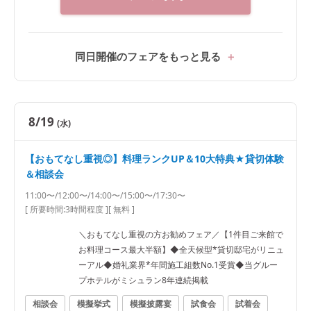
同日開催のフェアをもっと見る
8/19
(水)
【おもてなし重視◎】料理ランクUP＆10大特典★貸切体験
＆相談会
11:00〜/12:00〜/14:00〜/15:00〜/17:30〜
[ 所要時間:
3時間程度
]
[ 無料 ]
＼おもてなし重視の方お勧めフェア／【1件目ご来館で
お料理コース最大半額】◆全天候型*貸切邸宅がリニュ
ーアル◆婚礼業界*年間施工組数No.1受賞◆当グルー
プホテルがミシュラン8年連続掲載
相談会
模擬挙式
模擬披露宴
試食会
試着会