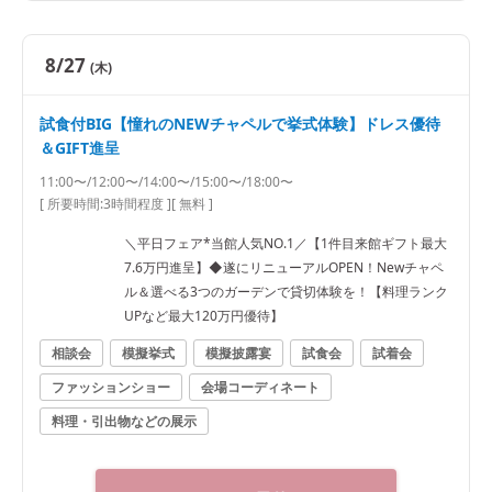
8/27
(木)
試食付BIG【憧れのNEWチャペルで挙式体験】ドレス優待
＆GIFT進呈
11:00〜/12:00〜/14:00〜/15:00〜/18:00〜
[ 所要時間:
3時間程度
]
[ 無料 ]
＼平日フェア*当館人気NO.1／【1件目来館ギフト最大
7.6万円進呈】◆遂にリニューアルOPEN！Newチャペ
ル＆選べる3つのガーデンで貸切体験を！【料理ランク
UPなど最大120万円優待】
相談会
模擬挙式
模擬披露宴
試食会
試着会
ファッションショー
会場コーディネート
料理・引出物などの展示