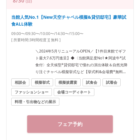
8/30
(日)
当館人気No.1【New天空チャペル模擬&貸切邸宅】豪華試
食ALL体験
09:00〜/09:30〜/10:00〜/14:30〜/15:00〜
[ 所要時間:
3時間程度
]
[ 無料 ]
＼2024年5月リニューアルOPEN／【1件目来館でギフ
ト最大7.6万円進呈】◆〈当館満足度No1★阿波牛*試
食付〉全天候型*貸切邸宅で憧れの演出体験＆自然光降
り注ぐチャペル模擬挙式など【挙式料&会場費*無料な
ど最大120万円優待】
相談会
模擬挙式
模擬披露宴
試食会
試着会
ファッションショー
会場コーディネート
料理・引出物などの展示
フェア予約