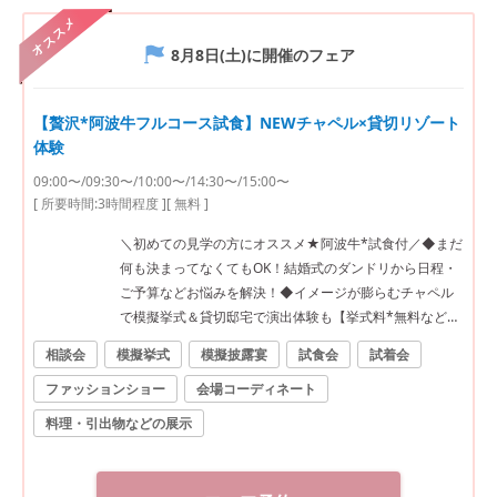
オススメ
8月8日(土)
に開催のフェア
【贅沢*阿波牛フルコース試食】NEWチャペル×貸切リゾート
体験
09:00〜/09:30〜/10:00〜/14:30〜/15:00〜
[ 所要時間:
3時間程度
]
[ 無料 ]
＼初めての見学の方にオススメ★阿波牛*試食付／◆まだ
何も決まってなくてもOK！結婚式のダンドリから日程・
ご予算などお悩みを解決！◆イメージが膨らむチャペル
で模擬挙式＆貸切邸宅で演出体験も【挙式料*無料など最
大120万円優待】
相談会
模擬挙式
模擬披露宴
試食会
試着会
ファッションショー
会場コーディネート
料理・引出物などの展示