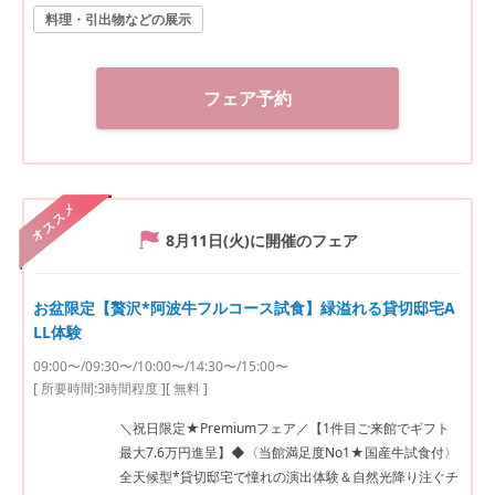
料理・引出物などの展示
フェア予約
オススメ
8月11日(火)
に開催のフェア
お盆限定【贅沢*阿波牛フルコース試食】緑溢れる貸切邸宅A
LL体験
09:00〜/09:30〜/10:00〜/14:30〜/15:00〜
[ 所要時間:
3時間程度
]
[ 無料 ]
＼祝日限定★Premiumフェア／【1件目ご来館でギフト
最大7.6万円進呈】◆〈当館満足度No1★国産牛試食付〉
全天候型*貸切邸宅で憧れの演出体験＆自然光降り注ぐチ