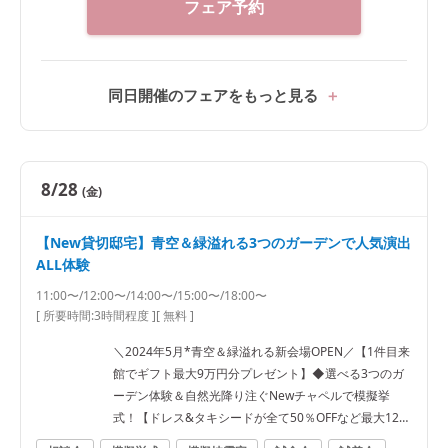
フェア予約
同日開催のフェアをもっと見る
8/28
(金)
【New貸切邸宅】青空＆緑溢れる3つのガーデンで人気演出
ALL体験
11:00〜/12:00〜/14:00〜/15:00〜/18:00〜
[ 所要時間:
3時間程度
]
[ 無料 ]
＼2024年5月*青空＆緑溢れる新会場OPEN／【1件目来
館でギフト最大9万円分プレゼント】◆選べる3つのガ
ーデン体験＆自然光降り注ぐNewチャペルで模擬挙
式！【ドレス&タキシードが全て50％OFFなど最大120
万円優待】