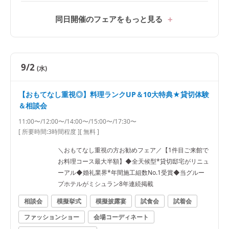
同日開催のフェアをもっと見る
9/2
(水)
【おもてなし重視◎】料理ランクUP＆10大特典★貸切体験
＆相談会
11:00〜/12:00〜/14:00〜/15:00〜/17:30〜
[ 所要時間:
3時間程度
]
[ 無料 ]
＼おもてなし重視の方お勧めフェア／【1件目ご来館で
お料理コース最大半額】◆全天候型*貸切邸宅がリニュ
ーアル◆婚礼業界*年間施工組数No.1受賞◆当グルー
プホテルがミシュラン8年連続掲載
相談会
模擬挙式
模擬披露宴
試食会
試着会
ファッションショー
会場コーディネート