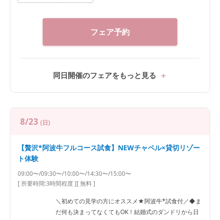
フェア予約
同日開催のフェアをもっと見る
8/23
(日)
【贅沢*阿波牛フルコース試食】NEWチャペル×貸切リゾー
ト体験
09:00〜/09:30〜/10:00〜/14:30〜/15:00〜
[ 所要時間:
3時間程度
]
[ 無料 ]
＼初めての見学の方にオススメ★阿波牛*試食付／◆ま
だ何も決まってなくてもOK！結婚式のダンドリから日