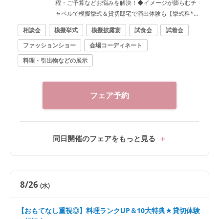
程・ご予算などお悩みを解決！◆イメージが膨らむチ
ャペルで模擬挙式＆貸切邸宅で演出体験も【挙式料*無
料など最大120万円優待】
相談会
模擬挙式
模擬披露宴
試食会
試着会
ファッションショー
会場コーディネート
料理・引出物などの展示
フェア予約
同日開催のフェアをもっと見る
8/26
(水)
【おもてなし重視◎】料理ランクUP＆10大特典★貸切体験