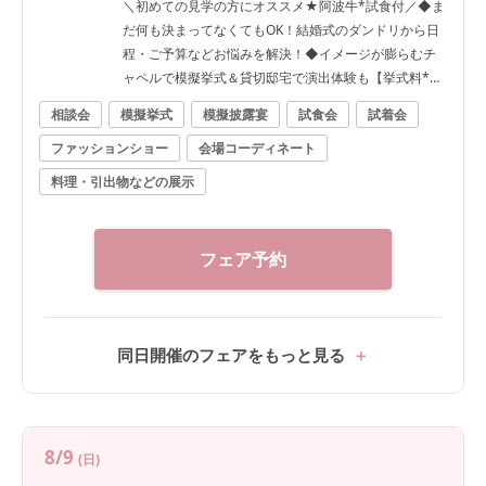
＼初めての見学の方にオススメ★阿波牛*試食付／◆ま
だ何も決まってなくてもOK！結婚式のダンドリから日
程・ご予算などお悩みを解決！◆イメージが膨らむチ
ャペルで模擬挙式＆貸切邸宅で演出体験も【挙式料*無
料など最大120万円優待】
相談会
模擬挙式
模擬披露宴
試食会
試着会
ファッションショー
会場コーディネート
料理・引出物などの展示
フェア予約
同日開催のフェアをもっと見る
8/9
(日)