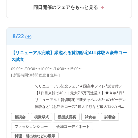
同日開催のフェアをもっと見る
8/22
(土)
【リニューアル完成】緑溢れる貸切邸宅ALL体験＆豪華コー
ス試食
09:00〜/09:30〜/10:00〜/14:30〜/15:00〜
[ 所要時間:
3時間程度
]
[ 無料 ]
＼リニューアル記念フェア★国産牛フィレ*試食付／
【1件目来館でギフト最大7.6万円進呈！】◆今年5月*
リニューアル！貸切邸宅で新チャペル＆3つのガーデン
体験など【お料理コース*最大半額など最大120万円優
待】
相談会
模擬挙式
模擬披露宴
試食会
試着会
ファッションショー
会場コーディネート
料理・引出物などの展示