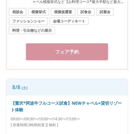
ャペル模擬挙式など【お料理コース*最大半額など最大12
0万円優待】
相談会
模擬挙式
模擬披露宴
試食会
試着会
ファッションショー
会場コーディネート
料理・引出物などの展示
フェア予約
8/8
(土)
【贅沢*阿波牛フルコース試食】NEWチャペル×貸切リゾー
ト体験
09:00〜/09:30〜/10:00〜/14:30〜/15:00〜
[ 所要時間:
3時間程度
]
[ 無料 ]