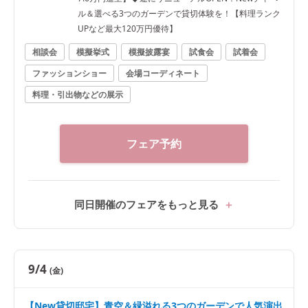
ル＆選べる3つのガーデンで貸切体験を！【料理ランク
UPなど最大120万円優待】
相談会
模擬挙式
模擬披露宴
試食会
試着会
ファッションショー
会場コーディネート
料理・引出物などの展示
フェア予約
同日開催のフェアをもっと見る
9/4
(金)
【New貸切邸宅】青空＆緑溢れる3つのガーデンで人気演出