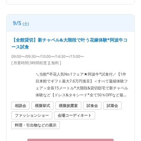
9/5
(土)
【全館貸切】新チャペル&大階段で叶う花嫁体験*阿波牛コ
ース試食
09:00〜/09:30〜/10:00〜/14:30〜/15:00〜
[ 所要時間:
3時間程度
]
[ 無料 ]
＼当館*卒花人気No.1フェア★阿波牛*試食付／【1件
目来館でギフト最大7.6万円進呈】＜すべて凝縮体験フ
ェア＞全長15メートル*大階段&貸切邸宅で新チャペル
体験など【ドレス&タキシード*全て50％OFFなど最大1
20万円優待】
相談会
模擬挙式
模擬披露宴
試食会
試着会
ファッションショー
会場コーディネート
料理・引出物などの展示