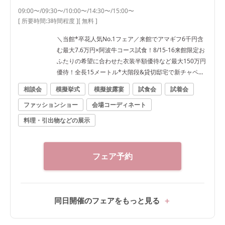
09:00〜/09:30〜/10:00〜/14:30〜/15:00〜
[ 所要時間:
3時間程度
]
[ 無料 ]
＼当館*卒花人気No.1フェア／来館でアマギフ6千円含
む最大7.6万円×阿波牛コース試食！8/15-16来館限定お
ふたりの希望に合わせた衣装半額優待など最大150万円
優待！全長15メートル*大階段&貸切邸宅で新チャペル
体験
相談会
模擬挙式
模擬披露宴
試食会
試着会
ファッションショー
会場コーディネート
料理・引出物などの展示
フェア予約
同日開催のフェアをもっと見る