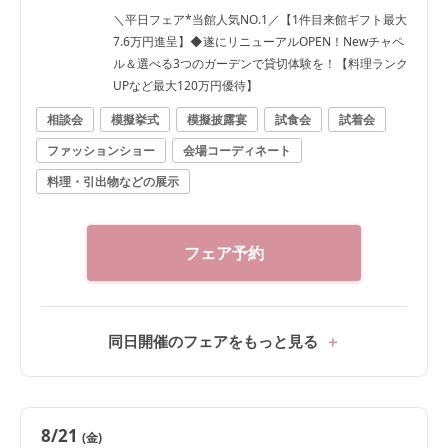
＼平日フェア*当館人気NO.1／【1件目来館ギフト最大
7.6万円進呈】◆遂にリニューアルOPEN！Newチャペ
ル＆選べる3つのガーデンで貸切体験を！【料理ランク
UPなど最大120万円優待】
相談会
模擬挙式
模擬披露宴
試食会
試着会
ファッションショー
会場コーディネート
料理・引出物などの展示
フェア予約
同日開催のフェアをもっと見る
8/21
(金)