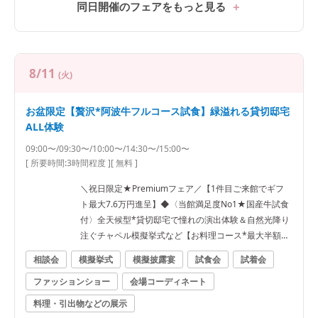
同日開催のフェアをもっと見る
8/11
(火)
お盆限定【贅沢*阿波牛フルコース試食】緑溢れる貸切邸宅
ALL体験
09:00〜/09:30〜/10:00〜/14:30〜/15:00〜
[ 所要時間:
3時間程度
]
[ 無料 ]
＼祝日限定★Premiumフェア／【1件目ご来館でギフ
ト最大7.6万円進呈】◆〈当館満足度No1★国産牛試食
付〉全天候型*貸切邸宅で憧れの演出体験＆自然光降り
注ぐチャペル模擬挙式など【お料理コース*最大半額な
ど最大120万円優待】
相談会
模擬挙式
模擬披露宴
試食会
試着会
ファッションショー
会場コーディネート
料理・引出物などの展示