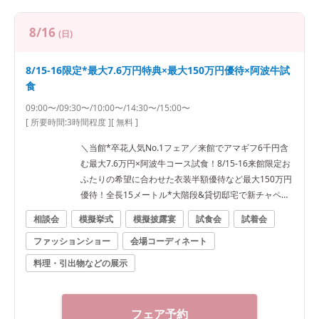
8/16
(日)
8/15-16限定*最大7.6万円特典×最大150万円優待×阿波牛試
食
09:00〜/09:30〜/10:00〜/14:30〜/15:00〜
[ 所要時間:
3時間程度
]
[ 無料 ]
＼当館*卒花人気No.1フェア／来館でアマギフ6千円含
む最大7.6万円×阿波牛コース試食！8/15-16来館限定お
ふたりの希望に合わせた衣装半額優待など最大150万円
優待！全長15メートル*大階段&貸切邸宅で新チャペル
体験
相談会
模擬挙式
模擬披露宴
試食会
試着会
ファッションショー
会場コーディネート
料理・引出物などの展示
フェア予約