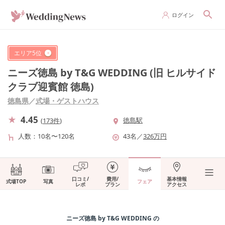
ログイン
エリア
5
位
ニーズ徳島 by T&G WEDDING (旧 ヒルサイド
クラブ迎賓館 徳島)
徳島県
／
式場・ゲストハウス
4.45
徳島駅
(
173件
)
人数
10名〜120名
43
名
／
326
万円
口コミ/
費用/
基本情報
式場TOP
写真
フェア
レポ
プラン
アクセス
ニーズ徳島 by T&G WEDDING
の