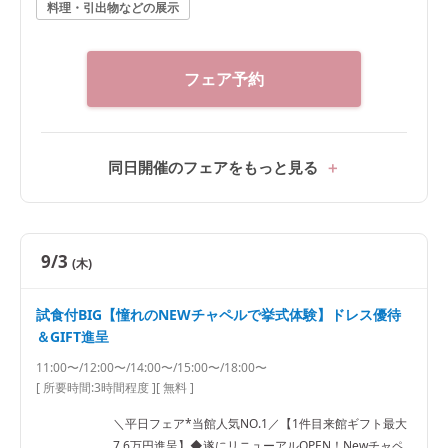
料理・引出物などの展示
フェア予約
同日開催のフェアをもっと見る
9/3
(木)
試食付BIG【憧れのNEWチャペルで挙式体験】ドレス優待
＆GIFT進呈
11:00〜/12:00〜/14:00〜/15:00〜/18:00〜
[ 所要時間:
3時間程度
]
[ 無料 ]
＼平日フェア*当館人気NO.1／【1件目来館ギフト最大
7.6万円進呈】◆遂にリニューアルOPEN！Newチャペ