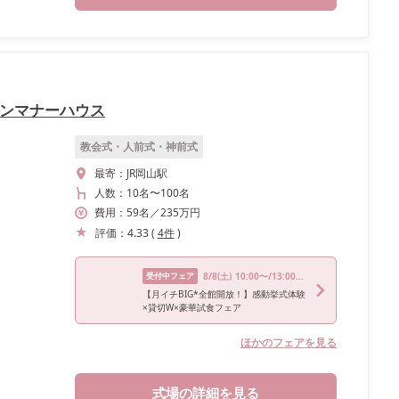
トンマナーハウス
教会式・人前式・神前式
最寄：
JR岡山駅
人数：
10名
〜
100名
費用：
59
名
／
235
万円
評価：
4.33
(
4
件
)
受付中フェア
8/8
(土)
10:00〜/13:00〜/15:00〜/17:00〜/18:00〜
【月イチBIG*全館開放！】感動挙式体験
×貸切W×豪華試食フェア
ほかのフェアを見る
式場の詳細を見る