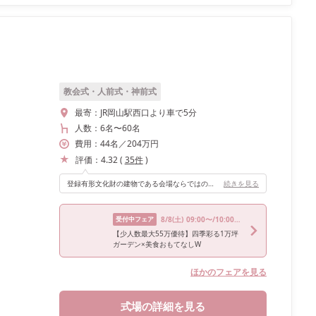
教会式・人前式・神前式
最寄：
JR岡山駅西口より車で5分
人数：
6名
〜
60名
費用：
44
名
／
204
万円
評価：
4.32
(
35
件
)
登録有形文化財の建物である会場ならではの落ち着いたアンティークな雰囲気の中、大切なゲストの方々と集まり楽しく過ごせたのが最高でした。 大きすぎず、こじんまりとした会場でゲストの方々との距離も近く気張らずにリラックスして楽しむことができました。
続きを見る
受付中フェア
8/8
(土)
09:00〜/10:00〜/13:00〜/14:00〜/17:00〜
【少人数最大55万優待】四季彩る1万坪
ガーデン×美食おもてなしW
ほかのフェアを見る
式場の詳細を見る