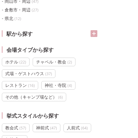
岡山市・周辺
(
47
)
倉敷市・周辺
(
27
)
県北
(
12
)
駅から探す
会場タイプから探す
ホテル
チャペル・教会
(
22
)
(
2
)
式場・ゲストハウス
(
37
)
レストラン
神社・寺院
(
16
)
(
4
)
その他（キャンプ場など）
(
6
)
挙式スタイルから探す
教会式
神前式
人前式
(
57
)
(
47
)
(
64
)