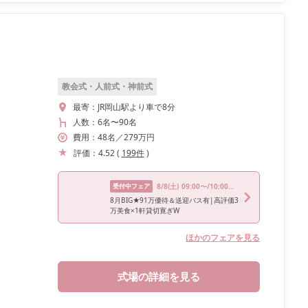
教会式・人前式・神前式
最寄：
JR岡山駅より車で8分
人数：
6名
〜
90名
費用：
48
名
／
279
万円
評価：
4.52
(
199
件
)
受付中フェア
8/8
(土)
09:00〜/10:00〜/14:00〜/15:00〜/17:00〜
8月BIG★91万優待＆送迎バス有|高評価3
万美食×1軒貸切寛ぎW
ほかのフェアを見る
式場の詳細を見る