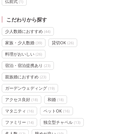
仏前式
(
1
)
こだわりから探す
少人数婚におすすめ
(
44
)
家族・少人数婚
貸切OK
(
39
)
(
26
)
料理がおいしい
(
26
)
宿泊・宿泊提携あり
(
23
)
親族婚におすすめ
(
23
)
ガーデンウェディング
(
19
)
アクセス良好
和婚
(
18
)
(
18
)
マタニティ
ペットOK
(
16
)
(
16
)
ファミリー
独立型チャペル
(
14
)
(
13
)
多人数
眺めが良い
(
12
)
(
10
)