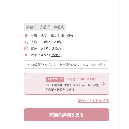
教会式・人前式・神前式
最寄：
JR岡山駅より車で5分
人数：
10名
〜
120名
費用：
54
名
／
346
万円
評価：
4.57
(
259
件
)
ビルの21階ということもあり景色がよく、自然光も差し込んでとてもよかったです！
続きを見る
受付中フェア
8/9
(日)
10:30〜/11:00〜/15:00〜/15:30〜
残2【花嫁ALL体験】憧れチャペル×6品無
料試食×衣装48万優待
ほかのフェアを見る
式場の詳細を見る