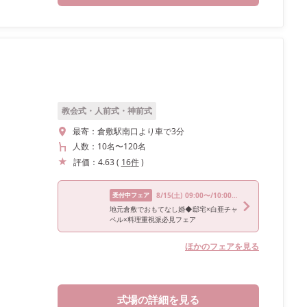
教会式・人前式・神前式
最寄：
倉敷駅南口より車で3分
人数：
10名
〜
120名
評価：
4.63
(
16
件
)
受付中フェア
8/15
(土)
09:00〜/10:00〜/13:00〜/15:00〜/17:00〜
地元倉敷でおもてなし婚◆邸宅×白亜チャ
ペル×料理重視派必見フェア
ほかのフェアを見る
式場の詳細を見る