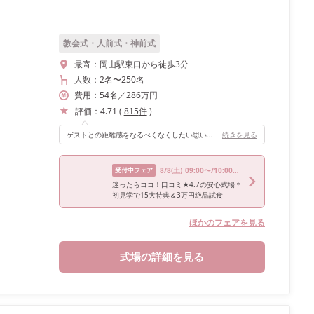
教会式・人前式・神前式
最寄：
岡山駅東口から徒歩3分
人数：
2名
〜
250名
費用：
54
名
／
286
万円
評価：
4.71
(
815
件
)
ゲストとの距離感をなるべくなくしたい思いから、高砂をソファ席にしテーブルをなくしました！ 白雪姫がテーマだった為、全体を森っぽくしてりんごに見立てて、各テーブルにアクアバルーンの中に赤いバルーンを入れて浮かせていました。
続きを見る
受付中フェア
8/8
(土)
09:00〜/10:00〜/14:00〜/15:00〜/16:00〜
迷ったらココ！口コミ★4.7の安心式場＊
初見学で15大特典＆3万円絶品試食
ほかのフェアを見る
式場の詳細を見る