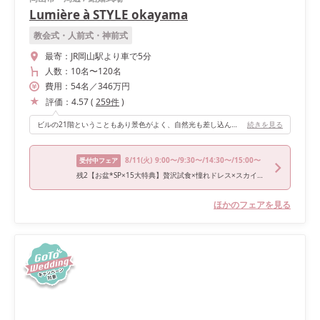
Lumière à STYLE okayama
教会式・人前式・神前式
最寄：
JR岡山駅より車で5分
人数：
10名
〜
120名
費用：
54
名
／
346
万円
評価：
4.57
(
259
件
)
ビルの21階ということもあり景色がよく、自然光も差し込んでとてもよかったです！
続きを見る
8/11
(火)
9:00〜/9:30〜/14:30〜/15:00〜
受付中フェア
残2【お盆*SP×15大特典】贅沢試食×憧れドレス×スカイチャペル
ほかのフェアを見る