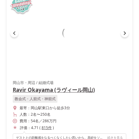
岡山市・周辺
/
結婚式場
Ravir Okayama (ラヴィール岡山)
教会式・人前式・神前式
最寄：
岡山駅東口から徒歩3分
人数：
2名
〜
250名
費用：
54
名
／
286
万円
評価：
4.71
(
815
件
)
ゲストとの距離感をなるべくなくしたい思いから、高砂をソファ席にしテーブルをなくしました！ 白雪姫がテーマだった為、全体を森っぽくしてりんごに見立てて、各テーブルにアクアバルーンの中に赤いバルーンを入れて浮かせていました。
続きを見る