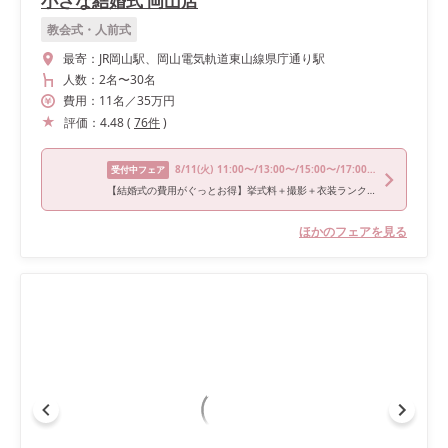
小さな結婚式 岡山店
教会式・人前式
最寄：
JR岡山駅、岡山電気軌道東山線県庁通り駅
人数：
2名
〜
30名
費用：
11
名
／
35
万円
評価：
4.48
(
76
件
)
8/11
(火)
11:00〜/13:00〜/15:00〜/17:00〜
受付中フェア
【結婚式の費用がぐっとお得】挙式料＋撮影＋衣装ランクアップがセットで半額以下の198,000円!チャペル見学から予算相談までまるっと体験BIGフェア
ほかのフェアを見る