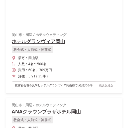
岡山市・周辺
/
ホテルウェディング
ホテルグランヴィア岡山
教会式・人前式・神前式
最寄：
岡山駅
人数：
4名
〜
500名
費用：
60
名
／
309
万円
評価：
3.91
(
35
件
)
披露宴会場を見学しホテルグランヴィア岡山様で 結婚式を挙げることを決めました✨ 天井がとても高く開放感があり、 シャンデリアのデザインもお気に入りです🥰 新郎側のゲストにスポーツマンが多いこともあり、 ゲスト皆様に窮屈な思いをしてほしくないことから この披露宴会場に決めました💪🏽⚾️ ドレスを着て歩く際、裾を気にすることなく堂々と歩ける くらいとても広い会場でしたので本当におすすめです😊 "ホテル婚の王道な披露宴会場"という感じも ここに決めたひとつのポイントでした🤍
続きを見る
岡山市・周辺
/
ホテルウェディング
ANAクラウンプラザホテル岡山
教会式・人前式・神前式