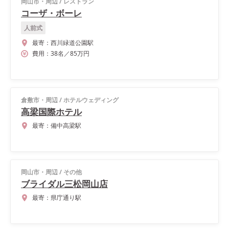
岡山市・周辺
/
レストラン
コーザ・ボーレ
人前式
最寄：
西川緑道公園駅
費用：
38
名
／
85
万円
倉敷市・周辺
/
ホテルウェディング
高梁国際ホテル
最寄：
備中高梁駅
岡山市・周辺
/
その他
ブライダル三松岡山店
最寄：
県庁通り駅