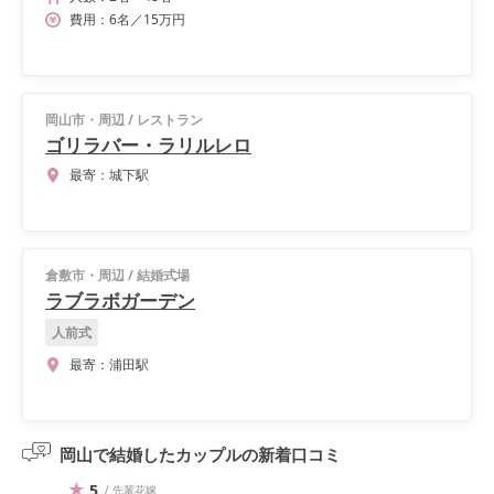
費用：
6
名
／
15
万円
岡山市・周辺
/
レストラン
ゴリラバー・ラリルレロ
最寄：
城下駅
倉敷市・周辺
/
結婚式場
ラブラボガーデン
人前式
最寄：
浦田駅
岡山で結婚したカップルの
新着口コミ
5
/ 先輩花嫁