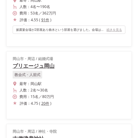
最寄：
岡山駅
人数：
4名
〜
190名
費用：
53
名
／
362
万円
評価：
4.55
(
91
件
)
披露宴会場が2部屋あり曲水という部屋を選びました。会場はとても広く、落ち着ける色合いの会場で理想とする重厚感がありました。ゲストの数が多くてもテーブル同士の距離が近くない点もおすすめポイントです！
続きを見る
岡山市・周辺
/
結婚式場
プリエージュ岡山
教会式・人前式
最寄：
岡山駅
人数：
2名
〜
30名
費用：
15
名
／
80
万円
評価：
4.75
(
20
件
)
岡山市・周辺
/
神社・寺院