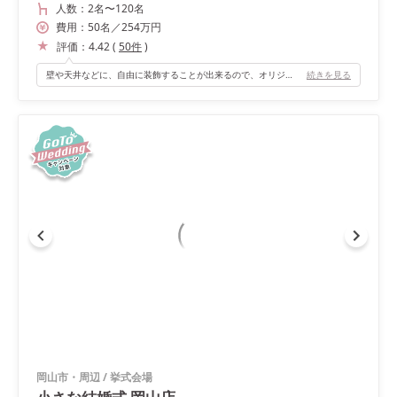
人数：
2名
〜
120名
費用：
50
名
／
254
万円
評価：
4.42
(
50
件
)
壁や天井などに、自由に装飾することが出来るので、オリジナル感の溢れるパーティ会場になります。
続きを見る
岡山市・周辺
/
挙式会場