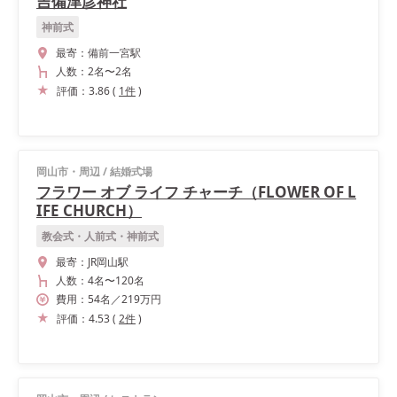
吉備津彦神社
神前式
最寄：
備前一宮駅
人数：
2名
〜
2名
評価：
3.86
(
1
件
)
岡山市・周辺
/
結婚式場
フラワー オブ ライフ チャーチ（FLOWER OF L
IFE CHURCH）
教会式・人前式・神前式
最寄：
JR岡山駅
人数：
4名
〜
120名
費用：
54
名
／
219
万円
評価：
4.53
(
2
件
)