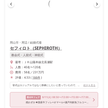
岡山市・周辺
/
結婚式場
セフィロト（SEPHIROTH）
教会式・人前式・神前式
最寄：
ＪＲ山陽本線北長瀬駅
人数：
40名
〜
120名
費用：
58
名
／
231
万円
評価：
4.53
(
166
件
)
挙式はカジュアルではなく静粛にしたいと思っていたので、真っ白のキラキラチャペルを選びました。 自然光も入ってきて写真映えもしました。
続きを見る
8/11
(火)
08:50〜/13:00〜/15:00〜/17:00〜/18:00〜
受付中フェア
残わずか★国産牛フィレ×オマール×瀬戸内鮮魚フルコース無料