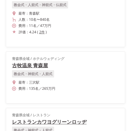
教会式・人前式・神前式・仏前式
最寄：
青森駅
人数：
10名
〜
840名
費用：
11
名
／
47
万円
評価：
4.24
(
2
件
)
青森県全域
/
ホテルウェディング
古牧温泉 青森屋
教会式・神前式・人前式
最寄：
三沢駅
費用：
135
名
／
265
万円
青森県全域
/
レストラン
レストランカワヨグリーンロッヂ
教会式・神前式・人前式