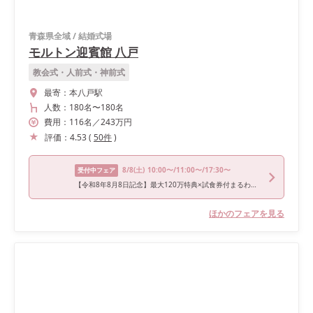
青森県全域
/
結婚式場
モルトン迎賓館 八戸
教会式・人前式・神前式
最寄：
本八戸駅
人数：
180名
〜
180名
費用：
116
名
／
243
万円
評価：
4.53
(
50
件
)
8/8
(土)
10:00〜/11:00〜/17:30〜
受付中フェア
【令和8年8月8日記念】最大120万特典×試食券付まるわかり相談
ほかのフェアを見る