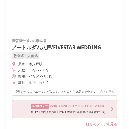
青森県全域
/
結婚式場
ノートルダム八戸/FIVESTAR WEDDING
教会式・人前式
最寄：
本八戸駅
人数：
30名
〜
280名
費用：
74
名
／
291
万円
評価：
4.59
(
97
件
)
貸切のハウスウエディングなので、入り口から会場まで全てを自分たちの好みにアレンジし飾り付けることができるのがポイントです。
続きを見る
8/9
(日)
10:00〜/12:00〜/13:00〜/14:00〜/15:00〜
受付中フェア
夏SP*+当館人気No.1+*ALL体験×黒毛和牛試食&最大90万特典付
ほかのフェアを見る