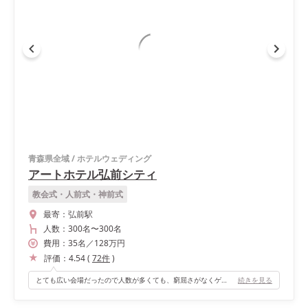
青森県全域
/
ホテルウェディング
アートホテル弘前シティ
教会式・人前式・神前式
最寄：
弘前駅
人数：
300名
〜
300名
費用：
35
名
／
128
万円
評価：
4.54
(
72
件
)
とても広い会場だったので人数が多くても、窮屈さがなくゲストに高評価でした！
続きを見る