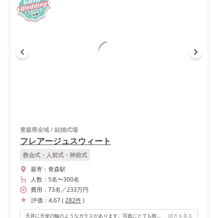
青森県全域
/
結婚式場
フレアージュスウィート
教会式・人前式・神前式
最寄：
青森駅
人数：
5名
〜
300名
費用：
73
名
／
233
万円
評価：
4.67
(
282
件
)
天井に天使の輪のようなガラスがあります。写真にとても映えて素敵です。
続きを見る