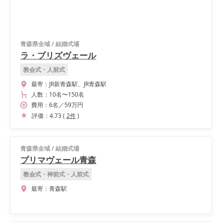
青森県全域
/
結婚式場
ラ・ブリズヴェール
教会式・人前式
最寄：
JR新青森駅、JR青森駅
人数：
10名
〜
150名
費用：
6
名
／
59
万円
評価：
4.73
(
2
件
)
青森県全域
/
結婚式場
プリマヴェール青森
教会式・神前式・人前式
最寄：
青森駅