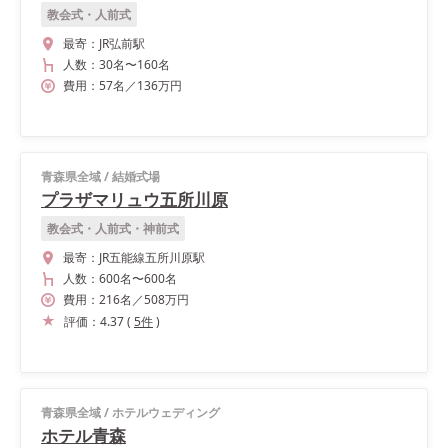
教会式・人前式
最寄：
JR弘前駅
人数：
30名
〜
160名
費用：
57
名
／
136
万円
青森県全域
/
結婚式場
プラザマリュウ五所川原
教会式・人前式・神前式
最寄：
JR五能線五所川原駅
人数：
600名
〜
600名
費用：
216
名
／
508
万円
評価：
4.37
(
5
件
)
青森県全域
/
ホテルウェディング
ホテル青森