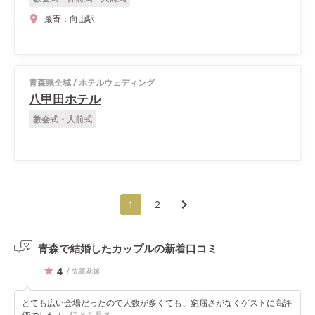
最寄：
向山駅
青森県全域
/
ホテルウェディング
八甲田ホテル
教会式・人前式
1
2
青森で結婚したカップルの
新着口コミ
4
/ 先輩花嫁
とても広い会場だったので人数が多くても、窮屈さがなくゲストに高評