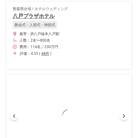
青森県全域
/
ホテルウェディング
八戸プラザホテル
教会式・人前式・神前式
最寄：
JR八戸線本八戸駅
人数：
2名
〜
800名
費用：
114
名
／
230
万円
評価：
4.55
(
48
件
)