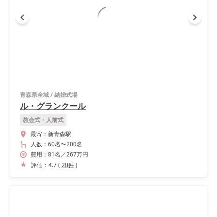
青森県全域
/
結婚式場
ル・グランクール
教会式・人前式
最寄：
新青森駅
人数：
60名
〜
200名
費用：
81
名
／
267
万円
評価：
4.7
(
20
件
)