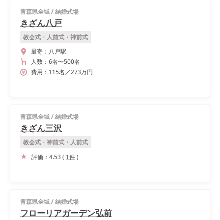
青森県全域
/
結婚式場
きざん八戸
教会式・人前式・神前式
最寄：
八戸駅
人数：
6名
〜
500名
費用：
115
名
／
273
万円
青森県全域
/
結婚式場
きざん三沢
教会式・神前式・人前式
評価：
4.53
(
1
件
)
青森県全域
/
結婚式場
フローリアガーデン弘前