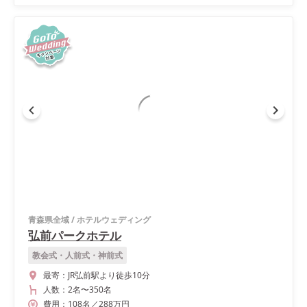
青森県全域
/
ホテルウェディング
弘前パークホテル
教会式・人前式・神前式
最寄：
JR弘前駅より徒歩10分
人数：
2名
〜
350名
費用：
108
名
／
288
万円