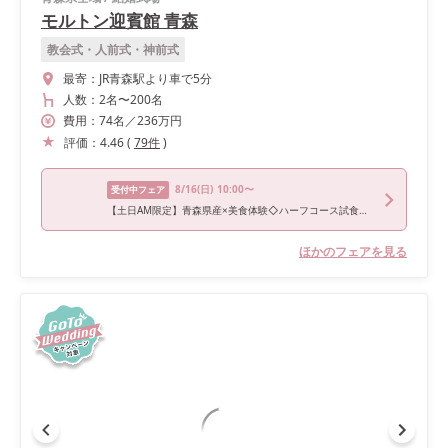
モルトン迎賓館 青森
教会式・人前式・神前式
最寄：
JR青森駅より車で5分
人数：
2名
〜
200名
費用：
74
名
／
236
万円
評価：
4.46
(
79
件
)
8/16
(日)
10:00〜
受付中フェア
【土日AM限定】青森県産×美食体験◇ハーフコース試食＆相談会
ほかのフェアを見る