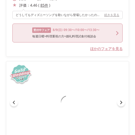
評価：
4.46
(
85
件
)
どうしてもディズニーソングを歌いながら登場したかったので、カラオケ機材があるところが私の中では必須条件でした！！ スクリーンにLIVE配信の様子も映せて、リアルタイムでフォロワーさんからのコメントをみることもできました！💖 その場で白無垢から、色打掛に早着替えもしています‎🤍
続きを見る
8/9
(日)
09:30〜/10:00〜/13:30〜
受付中フェア
毎週日曜×料理重視の方×婚礼料理試食付相談会
ほかのフェアを見る