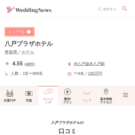
ログイン
エリア
7
位
八戸プラザホテル
青森県
／
ホテル
4.55
JR八戸線本八戸駅
(
48件
)
人数
2名〜800名
114
名
／
230
万円
口コミ/
費用/
基本情報
式場TOP
写真
フェア
レポ
プラン
アクセス
八戸プラザホテル
の
口コミ