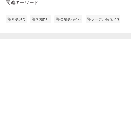
関連キーワード
和装
(
82
)
和婚
(
56
)
会場装花
(
42
)
テーブル装花
(
27
)