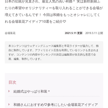
日本の伝統が見直され、最近人気の高い和婚＊ 実は新郎新婦ふ
たりの希望やオリジナリティーを取り入れることができる会場が
増えてきているんです！ 今回は和婚をもっとオシャレにしてく
れる会場装花アイディア10選をご紹介♡
会場装花
2021.5.11 更新
2019.3.11 公開
本コンテンツはウェディングニュース編集部と卒花ライターが協力して、独
自に制作しています。アフィリエイト広告を利用しているリンクも含まれま
すが、コンテンツの内容やランキングの決定は編集部が自主的な意思で企
画、編集、制作しています。
目次
結婚式はやっぱり和装＊
和婚さんにおすすめ♡参考にしたい会場装花アイディア