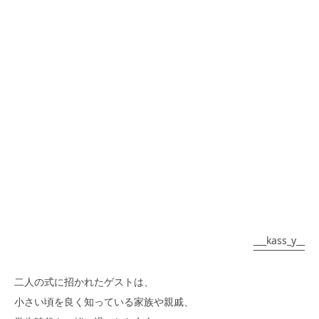
___kass_y__
二人の式に招かれたゲストは、
小さい頃を良く知っている家族や親戚、