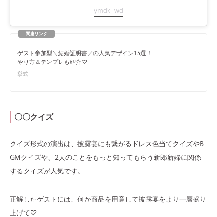
ymdk_wd
ゲスト参加型＼結婚証明書／の人気デザイン15選！
やり方＆テンプレも紹介♡
挙式
〇〇クイズ
クイズ形式の演出は、披露宴にも繋がるドレス色当てクイズやB
GMクイズや、2人のことをもっと知ってもらう新郎新婦に関係
するクイズが人気です。
正解したゲストには、何か商品を用意して披露宴をより一層盛り
上げて♡