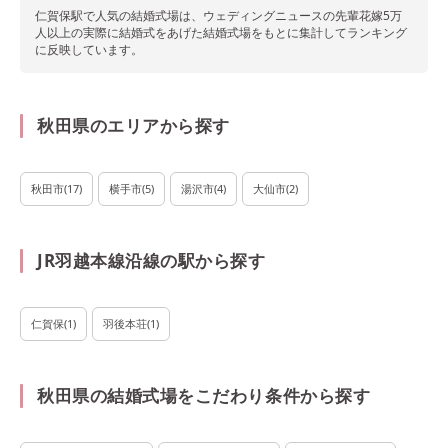
仁賀保駅で
人気の結婚式場は、ウェディングニュースの先輩花嫁5万
人以上の実際に結婚式をあげた結婚式場をもとに集計してランキング
に反映しています。
秋田県のエリアから探す
秋田市
(
17
)
横手市
(
5
)
湯沢市
(
4
)
大仙市
(
2
)
JR羽越本線沿線の駅から探す
仁賀保
(
1
)
羽後本荘
(
1
)
秋田県の結婚式場をこだわり条件から探す