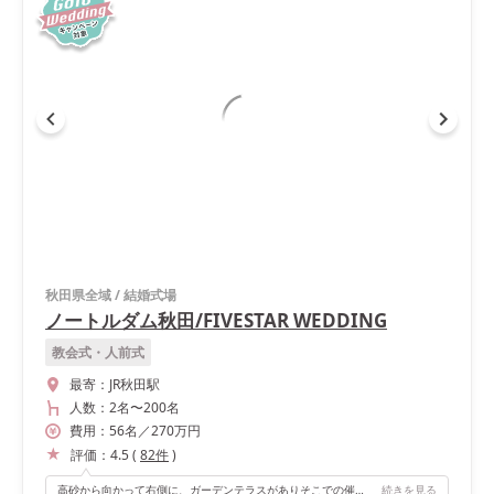
秋田県全域
/
結婚式場
ノートルダム秋田/FIVESTAR WEDDING
教会式・人前式
最寄：
JR秋田駅
人数：
2名
〜
200名
費用：
56
名
／
270
万円
評価：
4.5
(
82
件
)
高砂から向かって右側に、ガーデンテラスがありそこでの催し物や登場もできます。 全体的に披露宴会場が広く、動線もいいです。高砂正面の2階からの登場もでき、自分たちのやりたい演出の幅が広がると思います。私たちは披露宴開始時はオープンテラスから、お色直しは2階から登場して階段を使用しました！
続きを見る