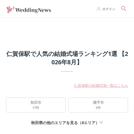
ログイン
仁賀保駅で人気の結婚式場ランキング1選 【2
026年8月】
仁賀保駅の結婚式場一覧はこちら
秋田市
横手市
17
件
5
件
秋田県
の他のエリアを見る（
4
エリア）