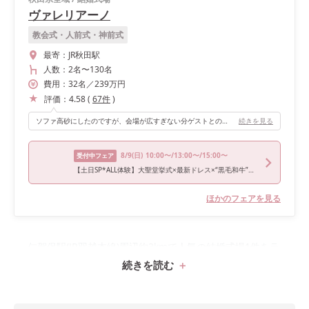
ヴァレリアーノ
教会式・人前式・神前式
最寄：
JR秋田駅
人数：
2名
〜
130名
費用：
32
名
／
239
万円
評価：
4.58
(
67
件
)
ソファ高砂にしたのですが、会場が広すぎない分ゲストとの距離も近くて、後列のゲストも顔がちゃんと見えるくるいの距離感でした。 その為、アットホームな雰囲気にしたい方にはとってもおすすめです！
続きを見る
8/9
(日)
10:00〜/13:00〜/15:00〜
受付中フェア
【土日SP*ALL体験】大聖堂挙式×最新ドレス×“黒毛和牛”試食
ほかのフェアを見る
仁賀保駅(JR羽越本線)周辺約3kmで人気の結婚式場1件をラ
続きを読む
ンキングで紹介！