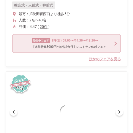
教会式・人前式・神前式
最寄：
JR秋田駅西口より徒歩5分
人数：
2名
〜
40名
評価：
4.47
(
20
件
)
8/9
(日)
09:00〜/14:30〜/18:30〜
受付中フェア
【来館特典5000円×無料試食付】レストラン体感フェア
ほかのフェアを見る