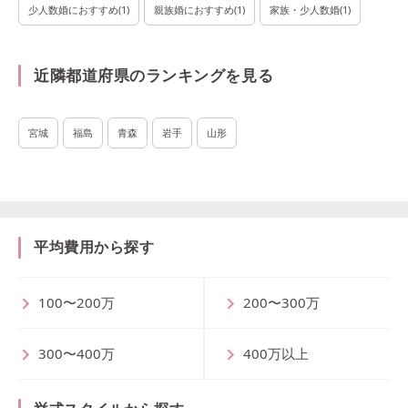
少人数婚におすすめ
(
1
)
親族婚におすすめ
(
1
)
家族・少人数婚
(
1
)
近隣都道府県のランキングを見る
宮城
福島
青森
岩手
山形
平均費用から探す
100〜200万
200〜300万
300〜400万
400万以上