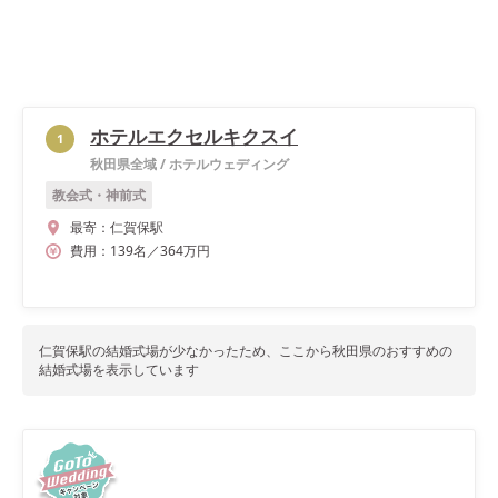
ホテルエクセルキクスイ
1
秋田県全域
/
ホテルウェディング
教会式・神前式
最寄：
仁賀保駅
費用：
139
名
／
364
万円
仁賀保駅
の結婚式場が少なかったため、ここから
秋田県
のおすすめの
結婚式場を表示しています