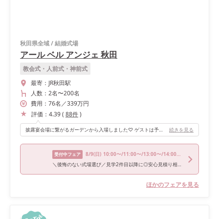
秋田県全域
/
結婚式場
アール ベル アンジェ 秋田
教会式・人前式・神前式
最寄：
JR秋田駅
人数：
2名
〜
200名
費用：
76
名
／
339
万円
評価：
4.39
(
88
件
)
披露宴会場に繋がるガーデンから入場しました♡ ゲストは予想していなかったようでプチサプライズができます！ また、お色直しは階段からの入場にしました。 色んなパターンの入場ができるので、自分の好きな演出ができると思います！
続きを見る
8/9
(日)
10:00〜/11:00〜/13:00〜/14:00〜/16:00〜
受付中フェア
＼後悔のない式場選び／見学2件目以降に◎安心見積り相談フェア
ほかのフェアを見る