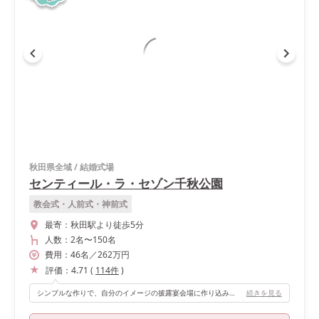
秋田県全域
/
結婚式場
センティール・ラ・セゾン千秋公園
教会式・人前式・神前式
最寄：
秋田駅より徒歩5分
人数：
2名
〜
150名
費用：
46
名
／
262
万円
評価：
4.71
(
114
件
)
シンプルな作りで、自分のイメージの披露宴会場に作り込みやすいです。天井が高くシャンデリアもあるので、シンプルながら高級感もあります。 また披露宴会場の一角に、ガラス窓のある小スペースがあるので、お子さん連れのゲストさんも子供がぐずった時に安心です。
続きを見る