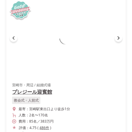
宮崎市・周辺
/
結婚式場
プレジール迎賓館
教会式・人前式
最寄：
宮崎駅東出口より徒歩1分
人数：
2名
〜
170名
費用：
85
名
／
383
万円
評価：
4.75
(
486
件
)