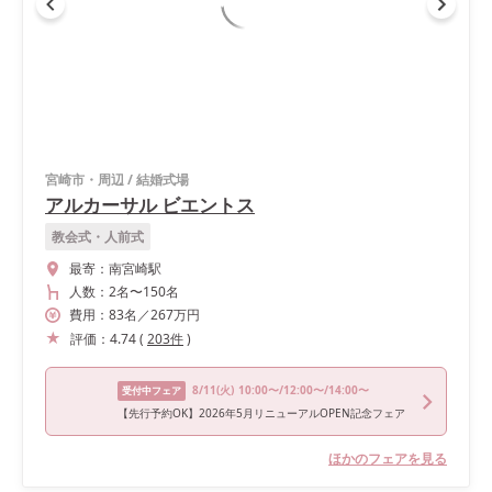
宮崎市・周辺
/
結婚式場
アルカーサル ビエントス
教会式・人前式
最寄：
南宮崎駅
人数：
2名
〜
150名
費用：
83
名
／
267
万円
評価：
4.74
(
203
件
)
8/11
(火)
10:00〜/12:00〜/14:00〜
受付中フェア
【先行予約OK】2026年5月リニューアルOPEN記念フェア
ほかのフェアを見る