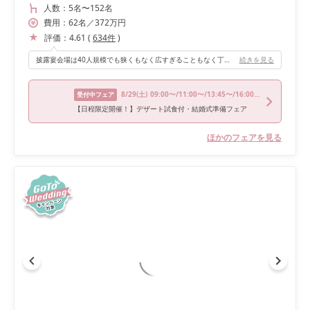
人数：
5名
〜
152名
費用：
62
名
／
372
万円
評価：
4.61
(
634
件
)
披露宴会場は40人規模でも狭くもなく広すぎることもなく丁度よく感じました。落ち着きある綺麗な造りでガラス張りのとこから太陽と青空や海が見えて良い雰囲気でした。
続きを見る
8/29
(土)
09:00〜/11:00〜/13:45〜/16:00〜/18:00〜
受付中フェア
【日程限定開催！】デザート試食付・結婚式準備フェア
ほかのフェアを見る