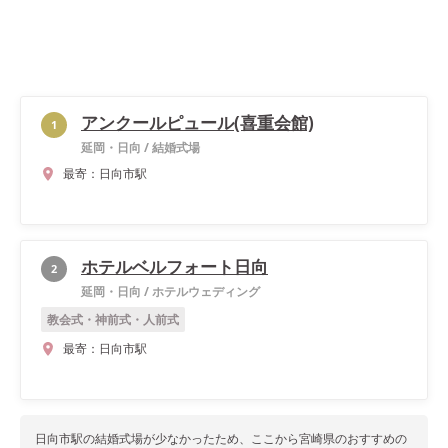
アンクールピュール(喜重会館)
1
延岡・日向
/
結婚式場
最寄：
日向市駅
ホテルベルフォート日向
2
延岡・日向
/
ホテルウェディング
教会式・神前式・人前式
最寄：
日向市駅
日向市駅
の結婚式場が少なかったため、ここから
宮崎県
のおすすめの