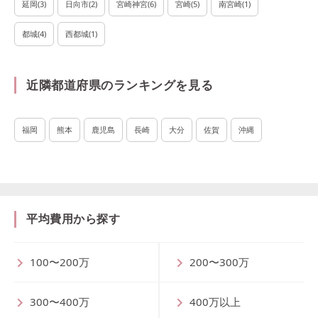
延岡
(
3
)
日向市
(
2
)
宮崎神宮
(
6
)
宮崎
(
5
)
南宮崎
(
1
)
都城
(
4
)
西都城
(
1
)
近隣都道府県のランキングを見る
福岡
熊本
鹿児島
長崎
大分
佐賀
沖縄
平均費用から探す
100〜200万
200〜300万
300〜400万
400万以上