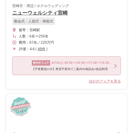
宮崎市・周辺
/
ホテルウェディング
ニューウェルシティ宮崎
教会式・人前式・神前式
最寄：
宮崎駅
人数：
6名
〜
250名
費用：
67
名
／
220
万円
評価：
4.6
(
49
件
)
8/15
(土)
09:30〜/10:30〜/11:30〜/15:30〜
受付中フェア
【予算重視の方】希望予算内でご案内Ｗ相談会×絶品料理
ほかのフェアを見る