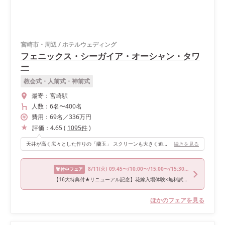
宮崎市・周辺
/
ホテルウェディング
フェニックス・シーガイア・オーシャン・タワ
ー
教会式・人前式・神前式
最寄：
宮崎駅
人数：
6名
〜
400名
費用：
69
名
／
336
万円
評価：
4.65
(
1095
件
)
天井が高く広々とした作りの「蘭玉」 スクリーンも大きく迫力があります。 また高砂に対して横に広くゲストテーブルが配置されるため、ゲストとの距離感が近いです！ どうしても遠くなる親族席も近くに感じることができる作りになっているのもおすすめポイントです！ 披露宴会場は4ヶ所あるので自分の好みに合わせた選択ができるのも良かったです。
続きを見る
8/11
(火)
09:45〜/10:00〜/15:00〜/15:30〜
受付中フェア
【16大特典付★リニューアル記念】花嫁入場体験×無料試食付き
ほかのフェアを見る