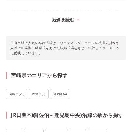
日向市駅(JR日豊本線(佐伯～鹿児島中央))周辺約3kmで人気
続きを読む
の結婚式場2件をランキングで紹介！
日向市駅で
人気の結婚式場は、ウェディングニュースの先輩花嫁5万
人以上の実際に結婚式をあげた結婚式場をもとに集計してランキング
に反映しています。
宮崎県のエリアから探す
宮崎市
(
20
)
都城市
(
6
)
延岡市
(
4
)
JR日豊本線(佐伯～鹿児島中央)沿線の駅から探す