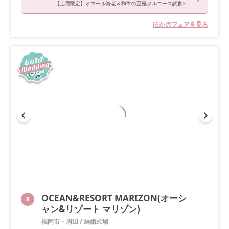
【土曜限定】オマール海老＆和牛の至極フルコース試食×趣き溢れる邸宅見学＆7大特典
ほかのフェアを見る
OCEAN&RESORT MARIZON(オーシ
8
ャン&リゾート マリゾン)
福岡市・周辺
/
結婚式場