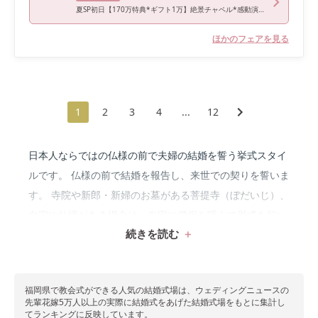
夏SP初日【170万特典*ギフト1万】絶景チャペル*感動演出*3万試食
ほかのフェアを見る
1
2
3
4
...
12
日本人ならではの仏様の前で夫婦の結婚を誓う挙式スタイ
ルです。 仏様の前で結婚を報告し、来世での契りを誓いま
す。 寺院や新郎・新婦のお墓がある菩提寺（ぼだいじ）、
自宅に仏壇がある場合は、自宅に僧侶を呼んで挙式を行い
続きを読む
ます。
福岡県で教会式ができる
人気の結婚式場は、ウェディングニュースの
先輩花嫁5万人以上の実際に結婚式をあげた結婚式場をもとに集計し
てランキングに反映しています。