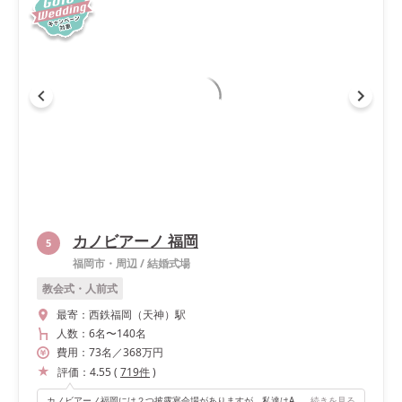
カノビアーノ 福岡
5
福岡市・周辺
/
結婚式場
教会式・人前式
最寄：
西鉄福岡（天神）駅
人数：
6名
〜
140名
費用：
73
名
／
368
万円
評価：
4.55
(
719
件
)
カノビアーノ福岡には２つ披露宴会場がありますが、私達はAZZURRO（アッズーロ）を選びました。 カノビアーノ福岡の魅力は演出の凄さ！ いくつか福岡のブライダルフェア回りましたが、どの会場よりも圧倒的な演出数です。 ■プロジェクションマッピング ハウステンボス等の演出を手掛ける株式会社ピークスマインドのプロ集団が完全オリジナルでオープニングのプロジェクションマッピングを作り上げてくれます。 私達の出会いのきっかけとなった曲（マキシマムザホルモンの「恋のメガラバ」）に沿って映像を作っていただきました。 ２人の大好きなライブハウス、出会い、交際の様子の絵コンテを新郎新婦で考え、ご担当の方と話し合いながら作品を作っていきました。2人の唯一無二のアニメーション。 オープニングからゲストの心をわしづかみにします。 ■新郎新婦の登場の場面がユニーク プロジェクションマッピングが終わったと同時に、映像を映していたカーテンが開き、新郎新婦がバルコニーからサプライズ登場します。 私達だけに見えるゲストのわっと驚く表情は一見の価値ありです（笑）また中座後の私達の登場の場面もユニーク。 ２人の写真の映像が映し出された壁がぱっと開き新郎新婦再入場！！登場した瞬間、一気にゲストの歓声が上がります！
続きを見る