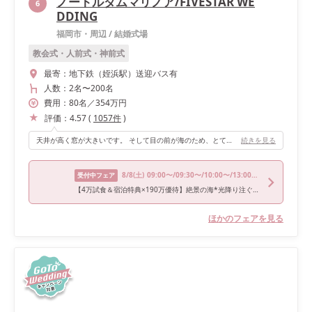
ノートルダムマリノア/FIVESTAR WE
6
DDING
福岡市・周辺
/
結婚式場
教会式・人前式・神前式
最寄：
地下鉄（姪浜駅）送迎バス有
人数：
2名
〜
200名
費用：
80
名
／
354
万円
評価：
4.57
(
1057
件
)
天井が高く窓が大きいです。 そして目の前が海のため、とても開放的な空間です。 どの披露宴会場にもある大きなスクリーンも魅力です。 入場は馬車の演出もできます。
続きを見る
8/8
(土)
09:00〜/09:30〜/10:00〜/13:00〜/15:30〜
受付中フェア
【4万試食＆宿泊特典×190万優待】絶景の海*光降り注ぐ大聖堂
ほかのフェアを見る