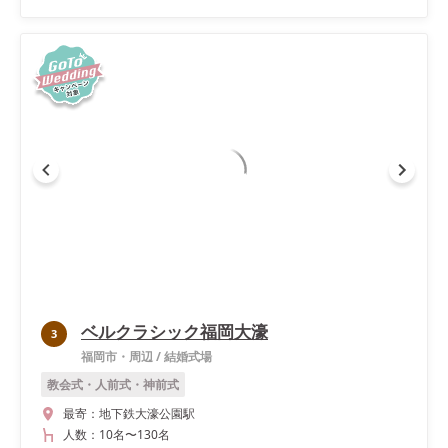
ベルクラシック福岡大濠
3
福岡市・周辺
/
結婚式場
教会式・人前式・神前式
最寄：
地下鉄大濠公園駅
人数：
10名
〜
130名