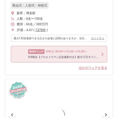
教会式・人前式・神前式
最寄：
博多駅
人数：
6名
〜
190名
費用：
66
名
／
389
万円
評価：
4.47
(
1378
件
)
最大130名着座できる広さの会場と説明がありますが、当日は82名のゲストの方にご列席いただき、一人ひとりの顔がちょうど分かる広さの披露宴会場でした。ゲストと距離がちかく、動線はしっかりと確保されたいので、結婚披露宴を心から楽しむことができました。
続きを見る
8/8
(土)
09:00〜/12:00〜/15:00〜
受付中フェア
8/8限定【プロカメラマン記念撮影付き】最大12万ギフト付フェア
ほかのフェアを見る