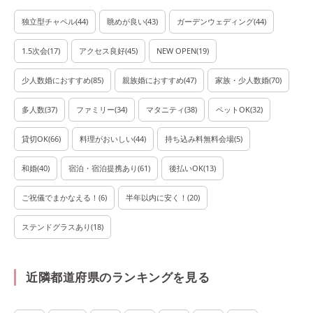
独立型チャペル
(
44
)
眺めが良い
(
43
)
ガーデンウェディング
(
44
)
1.5次会
(
17
)
アクセス良好
(
45
)
NEW OPEN
(
19
)
少人数婚におすすめ
(
85
)
親族婚におすすめ
(
47
)
家族・少人数婚
(
70
)
多人数
(
37
)
ファミリー
(
34
)
マタニティ
(
38
)
ペットOK
(
32
)
貸切OK
(
66
)
料理がおいしい
(
44
)
持ち込み料無料会場
(
5
)
和婚
(
40
)
宿泊・宿泊提携あり
(
61
)
後払いOK
(
13
)
ご祝儀でまかなえる！
(
6
)
半年以内に安く！
(
20
)
ステンドグラスあり
(
18
)
近隣都道府県のランキングを見る