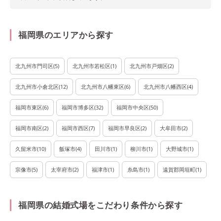
福岡県のエリアから探す
北九州市門司区
(
5
)
北九州市若松区
(
1
)
北九州市戸畑区
(
2
)
北九州市小倉北区
(
12
)
北九州市八幡東区
(
6
)
北九州市八幡西区
(
4
)
福岡市東区
(
6
)
福岡市博多区
(
32
)
福岡市中央区
(
50
)
福岡市南区
(
2
)
福岡市西区
(
7
)
福岡市早良区
(
2
)
大牟田市
(
2
)
久留米市
(
10
)
飯塚市
(
4
)
田川市
(
1
)
柳川市
(
1
)
大野城市
(
1
)
宗像市
(
5
)
太宰府市
(
2
)
福津市
(
1
)
糸島市
(
1
)
遠賀郡岡垣町
(
1
)
福岡県の結婚式場をこだわり条件から探す