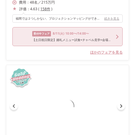
費用：
48
名
／
215
万円
評価：
4.63
(
158
件
)
福岡では２つしかない、プロジェクションマッピングができること。 また、テーマが美女と野獣だったので、それに合わせた音楽なども音響設備が整っていたので、音源を持ち込むだけでよかったこと。 120名がマックスのフロアに100人強でしたが、比較的ゆったりしてもらえる作りだったこと。（年齢が高い参列者の方もいたので助かりました。
続きを見る
8/11
(火)
10:00〜/14:00〜
受付中フェア
【土日祝日限定】婚礼メニュー試食×チャペル見学×会場見学×相談会
ほかのフェアを見る