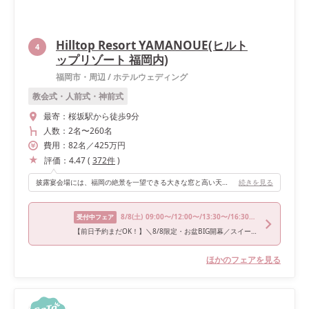
Hilltop Resort YAMANOUE(ヒルト
4
ップリゾート 福岡内)
福岡市・周辺
/
ホテルウェディング
教会式・人前式・神前式
最寄：
桜坂駅から徒歩9分
人数：
2名
〜
260名
費用：
82
名
／
425
万円
評価：
4.47
(
372
件
)
披露宴会場には、福岡の絶景を一望できる大きな窓と高い天井があり、ホテルウェディングらしい開放感があります。自然光がたっぷり入るので、明るい雰囲気を演出できるのが魅力でした。 ゲスト100人以上でもゆとりのある広さがあり、新郎新婦が並んで歩けるほどのスペースが確保されていたので、動きやすくて圧迫感を感じることなく楽しめました。
続きを見る
8/8
(土)
09:00〜/12:00〜/13:30〜/16:30〜/17:00〜
受付中フェア
【前日予約まだOK！】＼8/8限定・お盆BIG開幕／スイート宿泊＋帰省応援10万円OFF｜森の挙式×高台眺望×和牛試食
ほかのフェアを見る