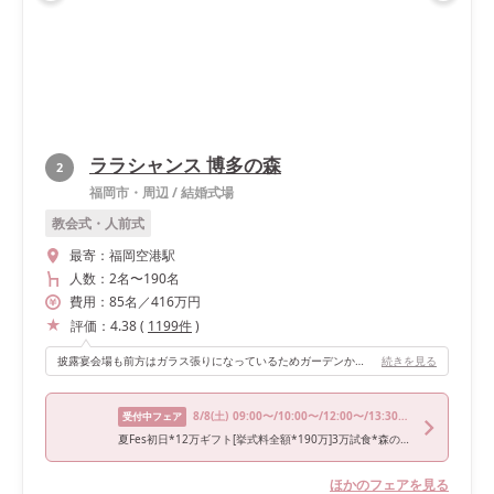
ララシャンス 博多の森
2
福岡市・周辺
/
結婚式場
教会式・人前式
最寄：
福岡空港駅
人数：
2名
〜
190名
費用：
85
名
／
416
万円
評価：
4.38
(
1199
件
)
披露宴会場も前方はガラス張りになっているためガーデンからの入場演出がおすすめです！また、会場全体がナチュラルな雰囲気なのでどんなアイテムを使ってもお洒落になります！
続きを見る
8/8
(土)
09:00〜/10:00〜/12:00〜/13:30〜/18:00〜
受付中フェア
夏Fes初日*12万ギフト[挙式料全額*190万]3万試食*森のチャペル
ほかのフェアを見る