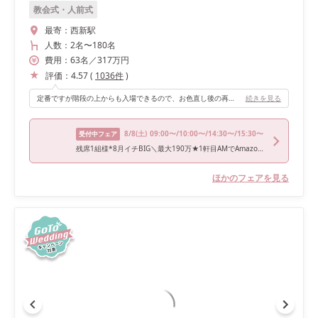
教会式・人前式
最寄：
西新駅
人数：
2名
〜
180名
費用：
63
名
／
317
万円
評価：
4.57
(
1036
件
)
定番ですが階段の上からも入場できるので、お色直し後の再入場などにおすすめです^^ 会場全体を見渡せるので、みんなの顔が見れてとても幸せな気持ちになりました。
続きを見る
8/8
(土)
09:00〜/10:00〜/14:30〜/15:30〜
受付中フェア
残席1組様*8月イチBIG＼最大190万★1軒目AMでAmazon1.5万円付／絶景リゾート★ALL見学｜初めてでも安心◎豪華試食＆ドレス試着体験
ほかのフェアを見る