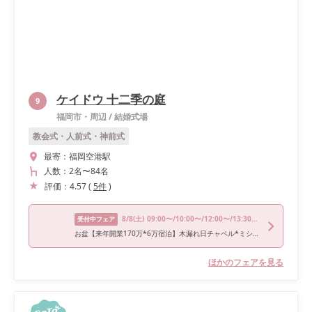
ケイドウ 十二季の庭
9
福岡市・周辺
/
結婚式場
教会式・人前式・神前式
最寄：
福岡空港駅
人数：
2名
〜
84名
評価：
4.57
(
5
件
)
8/8
(土)
09:00〜/10:00〜/12:00〜/13:30〜/18:00〜
受付中フェア
お盆【来年開業170万*6万宿泊】木漏れ日チャペル*ミシュラン試食
ほかのフェアを見る