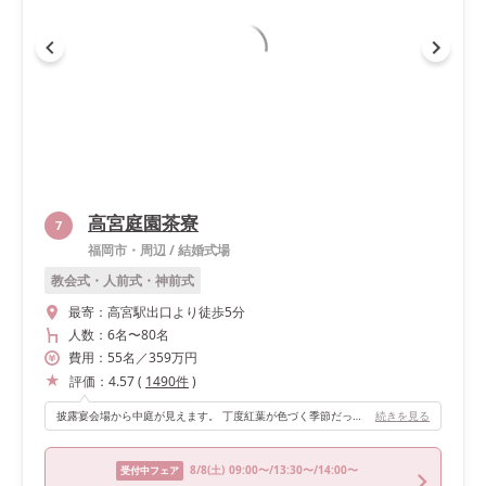
高宮庭園茶寮
7
福岡市・周辺
/
結婚式場
教会式・人前式・神前式
最寄：
高宮駅出口より徒歩5分
人数：
6名
〜
80名
費用：
55
名
／
359
万円
評価：
4.57
(
1490
件
)
披露宴会場から中庭が見えます。 丁度紅葉が色づく季節だったので、最高のロケーションでした。 紅葉が色づく庭園を背景に、光が沢山入る明るい空間で沢山写真を残すことができました。 通年、季節によってお花や緑が移り変わるそうで、どのシーズンでも美しい場所で披露宴を挙げることができると思います♪
続きを見る
8/8
(土)
09:00〜/13:30〜/14:00〜
受付中フェア