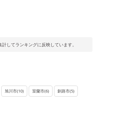
集計してランキングに反映しています。
旭川市
(
10
)
室蘭市
(
6
)
釧路市
(
5
)