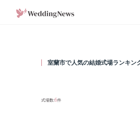
室蘭市で人気の結婚式場ランキング6
6
式場数:
件