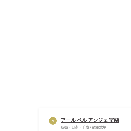
アール ベル アンジェ 室蘭
1
胆振・日高・千歳
/
結婚式場