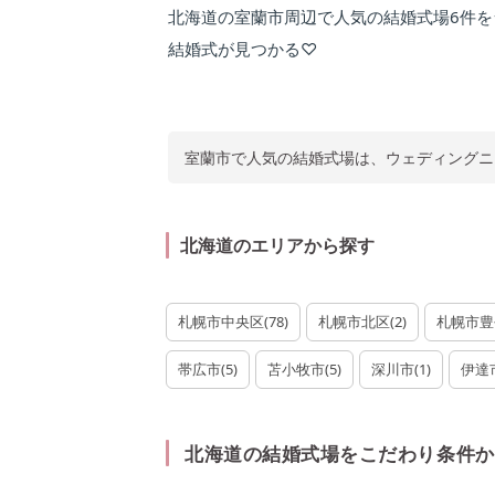
北海道の室蘭市周辺で人気の結婚式場6件
結婚式が見つかる♡
室蘭市で
人気の結婚式場は、ウェディングニ
北海道のエリアから探す
札幌市中央区
(
78
)
札幌市北区
(
2
)
札幌市豊
帯広市
(
5
)
苫小牧市
(
5
)
深川市
(
1
)
伊達
北海道の結婚式場をこだわり条件か