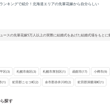
をランキングで紹介！北海道エリアの先輩花嫁から自分らしい
ュースの先輩花嫁5万人以上の実際に結婚式をあげた結婚式場をもとに
平区
(
3
)
札幌市南区
(
3
)
札幌市厚別区
(
1
)
函館市
(
17
)
小樽市
(
9
)
市
(
1
)
虻田郡ニセコ町
(
2
)
余市郡赤井川村
(
2
)
虻田郡洞爺湖町
(
1
)
ら探す