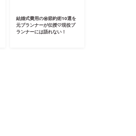
結婚式費用の㊙︎節約術10選を
元プランナーが伝授♡現役プ
ランナーには語れない！