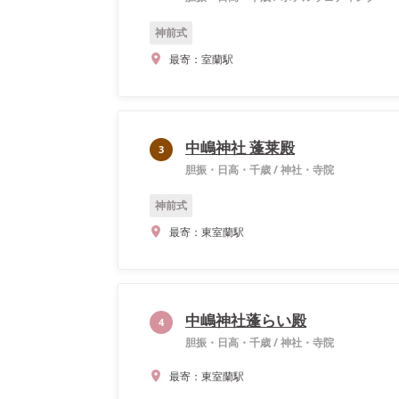
神前式
最寄：
室蘭駅
中嶋神社 蓬莱殿
3
胆振・日高・千歳
/
神社・寺院
神前式
最寄：
東室蘭駅
中嶋神社蓬らい殿
4
胆振・日高・千歳
/
神社・寺院
最寄：
東室蘭駅