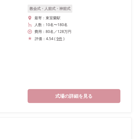
教会式・人前式・神前式
最寄：
東室蘭駅
人数：
10名
〜
180名
費用：
80
名
／
128
万円
評価：
4.54
(
9
件
)
式場の詳細を見る