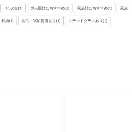
1.5次会
(
1
)
少人数婚におすすめ
(
3
)
親族婚におすすめ
(
1
)
家族・
和婚
(
1
)
宿泊・宿泊提携あり
(
1
)
ステンドグラスあり
(
1
)