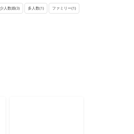
少人数婚
(
3
)
多人数
(
1
)
ファミリー
(
1
)