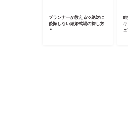
プランナーが教える♡絶対に
結
後悔しない結婚式場の探し方
キ
＊
ェ