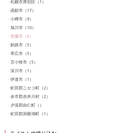
札幌市厚別区
（
1
）
函館市
（
17
）
小樽市
（
9
）
旭川市
（
10
）
室蘭市
（
6
）
釧路市
（
5
）
帯広市
（
5
）
苫小牧市
（
5
）
深川市
（
1
）
伊達市
（
1
）
虻田郡ニセコ町
（
2
）
余市郡赤井川村
（
2
）
夕張郡由仁町
（
）
虻田郡洞爺湖町
（
1
）