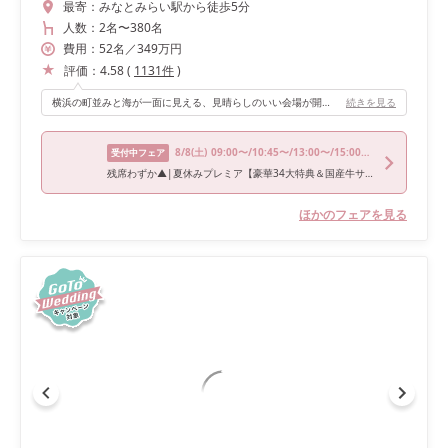
最寄：
みなとみらい駅から徒歩5分
人数：
2名
〜
380名
費用：
52
名
／
349
万円
評価：
4.58
(
1131
件
)
横浜の町並みと海が一面に見える、見晴らしのいい会場が開放感があって最高でした！
続きを見る
8/8
(土)
09:00〜/10:45〜/13:00〜/15:00〜/17:00〜
受付中フェア
残席わずか▲|夏休みプレミア【豪華34大特典＆国産牛サーロイン試食】海×緑*非日常感溢れるみなとみらい絶景《年イチお得なプレミアムフェア！ドレス優待＆宿泊券プレゼントも！》
ほかのフェアを見る