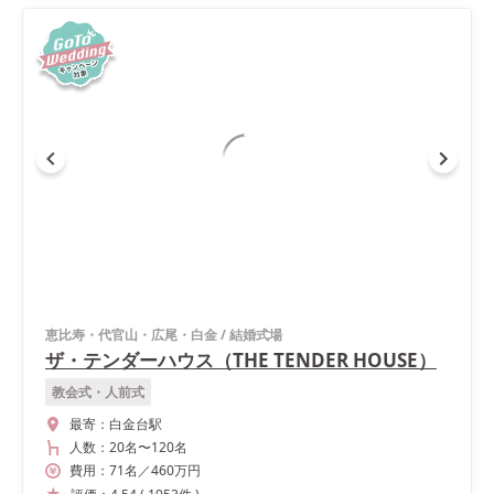
恵比寿・代官山・広尾・白金
/
結婚式場
ザ・テンダーハウス（THE TENDER HOUSE）
教会式・人前式
最寄：
白金台駅
人数：
20名
〜
120名
費用：
71
名
／
460
万円