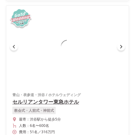
青山・表参道・渋谷
/
ホテルウェディング
セルリアンタワー東急ホテル
教会式・人前式・神前式
最寄：
渋谷駅から徒歩5分
人数：
6名
〜
600名
費用：
51
名
／
316
万円