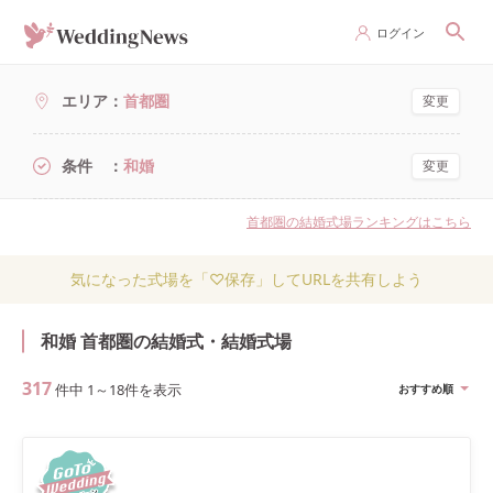
ログイン
エリア
首都圏
変更
条件
和婚
変更
首都圏の結婚式場ランキングはこちら
気になった式場を「♡保存」してURLを共有しよう
和婚 首都圏の結婚式・結婚式場
317
件中
1
～
18
件を表示
おすすめ順