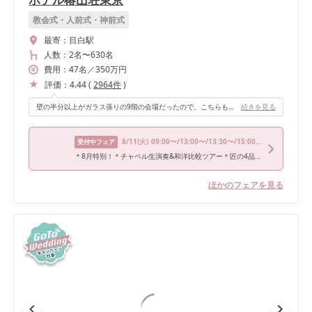
教会式・人前式・神前式
最寄：
目白駅
人数：
2名
〜
630名
費用：
47
名
／
350
万円
評価：
4.44
(
2964
件
)
壁の半分以上がガラス張りの9階の会場だったので、こちらも明るく開放感が溢れる場所でした。各フロアに1つしか会場ないプライベートな空間もよかったです。
続きを見る
8/11
(火)
09:00〜/13:00〜/13:30〜/15:00〜/16:30〜
受付中フェア
＊8月特別！＊チャペル生演奏&和洋比較ツアー＊匠の4品試食会！
ほかのフェアを見る