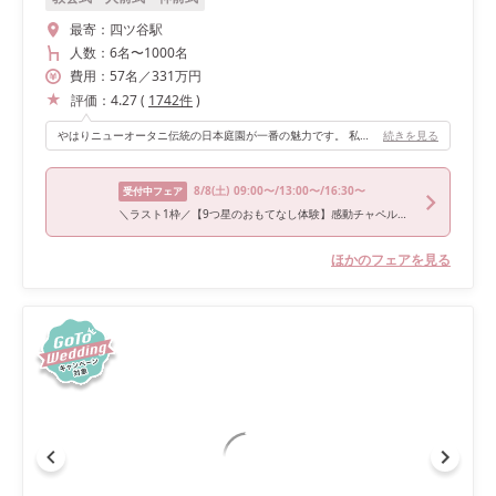
最寄：
四ツ谷駅
人数：
6名
〜
1000名
費用：
57
名
／
331
万円
評価：
4.27
(
1742
件
)
やはりニューオータニ伝統の日本庭園が一番の魅力です。 私たちは乾杯の挨拶とともにカーテンを開けてもらいましたが、雨の日にもかかわらず圧巻でした。 会場は横長な作りで、ゲストとの距離感が近いことも良かったポイントです。
続きを見る
8/8
(土)
09:00〜/13:00〜/16:30〜
受付中フェア
＼ラスト1枠／【9つ星のおもてなし体験】感動チャペル入場×庭園臨む会場見学《来館特典》“食のニューオータニ”ランチビュッフェご招待
ほかのフェアを見る