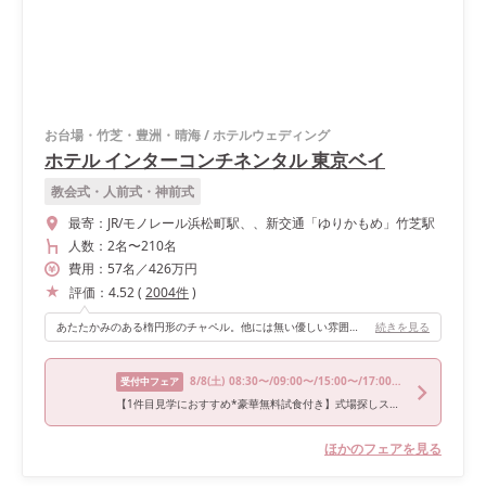
お台場・竹芝・豊洲・晴海
/
ホテルウェディング
ホテル インターコンチネンタル 東京ベイ
教会式・人前式・神前式
最寄：
JR/モノレール浜松町駅、、新交通「ゆりかもめ」竹芝駅
人数：
2名
〜
210名
費用：
57
名
／
426
万円
評価：
4.52
(
2004
件
)
あたたかみのある楕円形のチャペル。他には無い優しい雰囲気でとってもお気に入りでした。また、挙式の中にファミリーセレモニー(両親に感謝を伝える時間)があったのもとても良かったポイントです。
続きを見る
8/8
(土)
08:30〜/09:00〜/15:00〜/17:00〜/17:30〜
受付中フェア
【1件目見学におすすめ*豪華無料試食付き】式場探しスタートフェア
ほかのフェアを見る