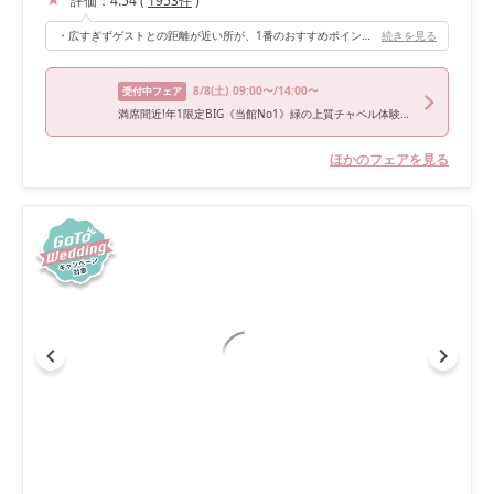
評価：
4.54
(
1953
件
)
・広すぎずゲストとの距離が近い所が、1番のおすすめポイントです！ ・オープンキッチンなので、お料理を作っているところが見え、お洒落な空間をさらに引き立たせています！ ・披露宴会場も挙式会場同様、自然な光が入り大人ナチュラルな雰囲気です！
続きを見る
8/8
(土)
09:00〜/14:00〜
受付中フェア
満席間近!年1限定BIG《当館No1》緑の上質チャペル体験&特選牛コース試食*衣装優待《ギフト券2万付》
ほかのフェアを見る