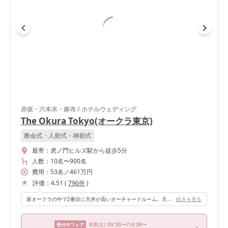
赤坂・六本木・麻布
/
ホテルウェディング
The Okura Tokyo(オークラ東京)
教会式・人前式・神前式
最寄：
虎ノ門ヒルズ駅から徒歩5分
人数：
10名
〜
900名
費用：
53
名
／
461
万円
評価：
4.51
(
796
件
)
新オークラの中で2番目に天井が高いオーチャードルーム。天井の高さと部屋全体の広さのバランスがとても素晴らしいです。天井には部屋のスケールに負けない大きく素敵なシャンデリアが飾られています。 オーチャードルームに入る導線の廊下にも大きなシャンデリアが飾られているので、ゲストとして来られる方々も入場前からワクワクして貰えていたと思います。
続きを見る
8/8
(土)
09:30〜/14:30〜
受付中フェア