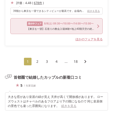
評価：
4.48
(
678
件
)
39階から東京を一望できるシティビューが最高です。会場内はたくさん光が入り、高砂の後ろが全面ガラス張りのため、逆光になるくらい明るい会場でした。爽やかな披露宴にしたい方におすすめです！
続きを見る
8/8
(土)
09:30〜/10:00〜/14:00〜/15:00〜
受付中フェア
【東京を一望】石造りの教会入場体験×地上40階天空の絶景試食
ほかのフェアを見る
1
2
3
4
...
18
首都圏で結婚したカップルの
新着口コミ
5
/ 先輩花嫁
大きな窓があり皇居の緑が見え 天井が高くて開放感があります。 ロー
ズウェストはチャペルのあるフロアより下の階になるので 同じ皇居側
の景色でも違った雰囲気になります。
続きを見る