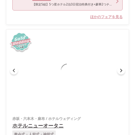
【限定5組】5つ星ホテル2泊3日宿泊特典付き×豪華2つチャペル&コーディネート会場見学
ほかのフェアを見る
赤坂・六本木・麻布
/
ホテルウェディング
ホテルニューオータニ
教会式・人前式・神前式