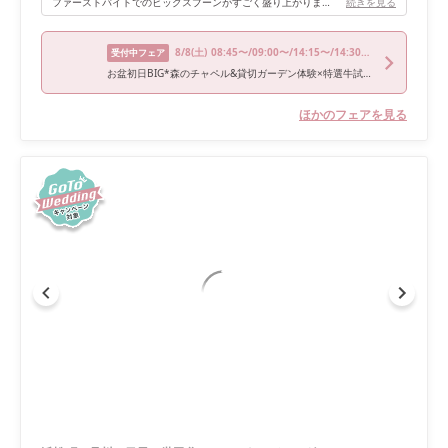
ファーストバイトでのビッグスプーンがすごく盛り上がりました。デザートブッフェも豪華さを演出できておススメです。
続きを見る
8/8
(土)
08:45〜/09:00〜/14:15〜/14:30〜/17:00〜
受付中フェア
お盆初日BIG*森のチャペル&貸切ガーデン体験×特選牛試食&アマギフ
ほかのフェアを見る