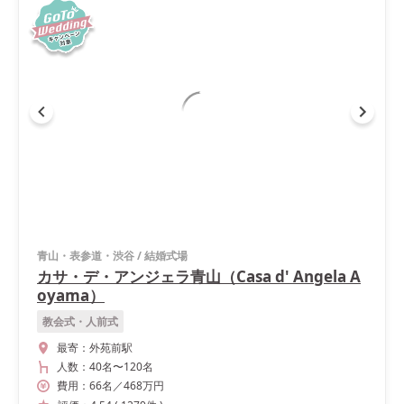
青山・表参道・渋谷
/
結婚式場
カサ・デ・アンジェラ青山（Casa d' Angela A
oyama）
教会式・人前式
最寄：
外苑前駅
人数：
40名
〜
120名
費用：
66
名
／
468
万円