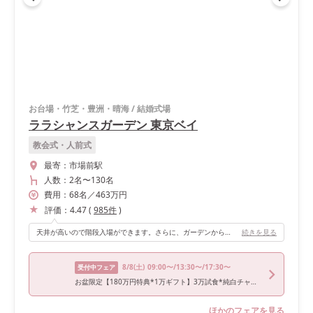
お台場・竹芝・豊洲・晴海
/
結婚式場
ララシャンスガーデン 東京ベイ
教会式・人前式
最寄：
市場前駅
人数：
2名
〜
130名
費用：
68
名
／
463
万円
評価：
4.47
(
985
件
)
天井が高いので階段入場ができます。さらに、ガーデンからも入場ができるので、入場する場所が一ヶ所じゃないところが良いなと思ったポイントです♡ 正面は全体がガラスになっていて、開放感があり時間が良ければレインボーブリッジや夕日が綺麗に見えるのでロケーションが最高です！！
続きを見る
8/8
(土)
09:00〜/13:30〜/17:30〜
受付中フェア
お盆限定【180万円特典*1万ギフト】3万試食*純白チャペル体験
ほかのフェアを見る