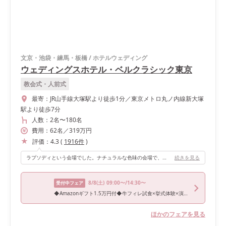
文京・池袋・練馬・板橋
/
ホテルウェディング
ウェディングスホテル・ベルクラシック東京
教会式・人前式
最寄：
JR山手線大塚駅より徒歩1分／東京メトロ丸ノ内線新大塚
駅より徒歩7分
人数：
2名
〜
180名
費用：
62
名
／
319
万円
評価：
4.3
(
1916
件
)
ラプソディという会場でした。ナチュラルな色味の会場で、暗くならず、かといって明るすぎず眩しくないところが気に入りました。また、会場が広すぎなかったのも、ゲストとの距離を意識していた私たちにはぴったりでした。
続きを見る
8/8
(土)
09:00〜/14:30〜
受付中フェア
◆Amazonギフト1.5万円付◆牛フィレ試食×挙式体験×演出ショー×最新韓国ドレスサロン見学ツアー*+
ほかのフェアを見る