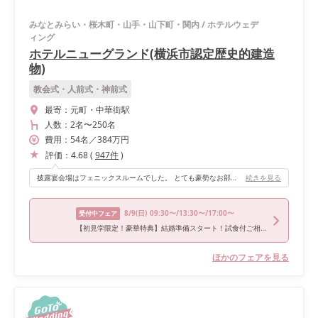
みなとみらい・桜木町・山手・山下町・関内
/
ホテルウェデ
ィング
ホテルニューグランド(横浜市認定歴史的建造
物)
教会式・人前式・神前式
最寄：
元町・中華街駅
人数：
2名
〜
250名
費用：
54
名
／
384
万円
評価：
4.68
(
947
件
)
披露宴会場はフェニックスルームでした。 とても豪勢なお部屋です！歴史的建造物なので、他の式場とは一味ちがうクラシカルな結婚式ができます。
続きを見る
8/9
(日)
09:30〜/13:30〜/17:00〜
受付中フェア
【初見学限定！豪華特典】結婚準備スタート！試食付ご相談会
ほかのフェアを見る