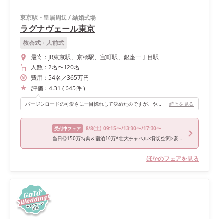
東京駅・皇居周辺
/
結婚式場
ラグナヴェール東京
教会式・人前式
最寄：
JR東京駅、京橋駅、宝町駅、銀座一丁目駅
人数：
2名
〜
120名
費用：
54
名
／
365
万円
評価：
4.31
(
645
件
)
バージンロードの可愛さに一目惚れして決めたのですが、やはりベールダウンや歩く姿、 後ろ姿などどの写真を見ても、 お花がガラスの下で咲くバージンロードは、 写真に映えました。 とくにドレス姿の自分が、 そのバージンロードに反射する写真はとても気に入りました。 天井も高く、シャンデリアも素敵で、 晴れの日なら自然光もたくさん入ってとても綺麗だと思います。
続きを見る
8/8
(土)
09:15〜/13:30〜/17:30〜
受付中フェア
当日◎150万特典＆宿泊10万*壮大チャペル×貸切空間×豪華試食
ほかのフェアを見る