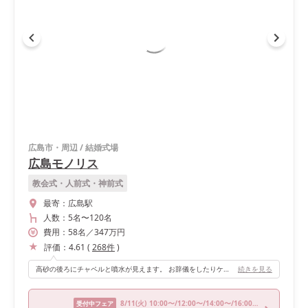
広島市・周辺
/
結婚式場
広島モノリス
教会式・人前式・神前式
最寄：
広島駅
人数：
5名
〜
120名
費用：
58
名
／
347
万円
評価：
4.61
(
268
件
)
高砂の後ろにチャペルと噴水が見えます。 お辞儀をしたりケーキ入刀するタイミングに合わせて噴水があがり盛り上がります。階段もあるのでお色直しで階段入場もできました。なによりもキッチンが披露宴会場からみえるようになっておりフランベの演出がとても盛り上がったのでオススメです！
続きを見る
8/11
(火)
10:00〜/12:00〜/14:00〜/16:00〜/18:30〜
受付中フェア