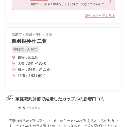
お盆フェア開催！即決なし｜まだ決まってなくて◎安心式場相談会
ほかのフェアを見る
広島市・周辺
/
神社・寺院
鶴羽根神社 二葉
神前式・人前式
最寄：
広島駅
人数：
3名
〜
135名
費用：
34
名
／
312
万円
評価：
4.92
(
6
件
)
家庭裁判所前で結婚したカップルの
新着口コミ
5
/ 先輩花嫁
高砂の後ろがガラス張りで、そこからチャペルが見えるところが魅力で
す。チャペルもガラス張りなので、さっきあそこで式を挙げたんだなぁ