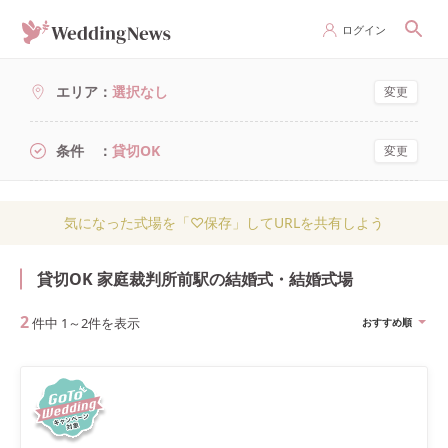
ログイン
エリア
選択なし
変更
条件
貸切OK
変更
気になった式場を「♡保存」してURLを共有しよう
貸切OK 家庭裁判所前駅の結婚式・結婚式場
2
件中
1
～
2
件を表示
おすすめ順