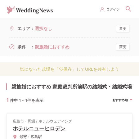
ログイン
エリア
選択なし
変更
条件
親族婚におすすめ
変更
気になった式場を「♡保存」してURLを共有しよう
親族婚におすすめ 家庭裁判所前駅の結婚式・結婚式場
1
件中
1
～
1
件を表示
おすすめ順
広島市・周辺
/
ホテルウェディング
ホテルニューヒロデン
最寄：
広島駅