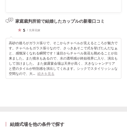
家庭裁判所前で結婚したカップルの
新着口コミ
5
/ 先輩花嫁
高砂の後ろがガラス張りで、そこからチャペルが見えるところが魅力で
す。チャペルもガラス張りなので、さっきあそこで式を挙げたんだなぁ
と、感慨深くなれる瞬間です！遠目からチャペル装花も眺めることが出
来ました。また噴水もあるので、水の透明感が終始視界に入り、演出も
して頂けました。 また披露宴会場は天井が高く、大きなシャンデリア
と壁のタイルが特別感を演出してくれます。シックでスタイリッシュな
空間なので、大...
続きを見る
結婚式場を他の条件で探す