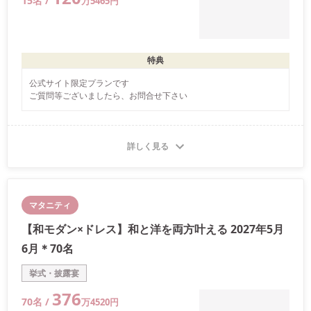
15
名 /
万
5465
円
特典
公式サイト限定プランです

ご質問等ございましたら、お問合せ下さい
詳しく見る
マタニティ
【和モダン×ドレス】和と洋を両方叶える 2027年5月
6月＊70名
挙式・披露宴
376
70
名 /
万
4520
円