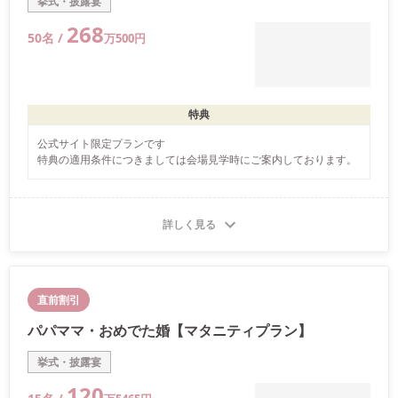
挙式・披露宴
268
50
名 /
万
500
円
特典
公式サイト限定プランです

特典の適用条件につきましては会場見学時にご案内しております。
詳しく見る
直前割引
パパママ・おめでた婚【マタニティプラン】
挙式・披露宴
120