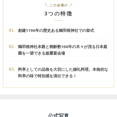
この会場の
3つの特徴
0
1
.
創建1190年の歴史ある鶴羽根神社での挙式
0
2
.
鶴羽根神社本殿と樹齢数100年の木々が茂る日本庭
園を一望できる披露宴会場
0
3
.
料亭としての品格を大切にした婚礼料理。本格的な
料亭の味で特別感を演出できる！
公式写真