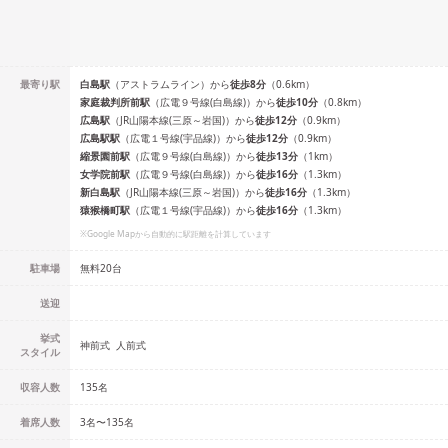
最寄り駅
白島
駅
（
アストラムライン
）
から
徒歩
8
分
（
0.6
km）
家庭裁判所前
駅
（
広電９号線(白島線)
）
から
徒歩
10
分
（
0.8
km）
広島
駅
（
JR山陽本線(三原～岩国)
）
から
徒歩
12
分
（
0.9
km）
広島駅
駅
（
広電１号線(宇品線)
）
から
徒歩
12
分
（
0.9
km）
縮景園前
駅
（
広電９号線(白島線)
）
から
徒歩
13
分
（
1
km）
女学院前
駅
（
広電９号線(白島線)
）
から
徒歩
16
分
（
1.3
km）
新白島
駅
（
JR山陽本線(三原～岩国)
）
から
徒歩
16
分
（
1.3
km）
猿猴橋町
駅
（
広電１号線(宇品線)
）
から
徒歩
16
分
（
1.3
km）
※Google Mapから自動的に駅距離を計算しています
駐車場
無料20台
送迎
挙式
神前式
人前式
スタイル
収容人数
135
名
着席人数
3名
〜
135名