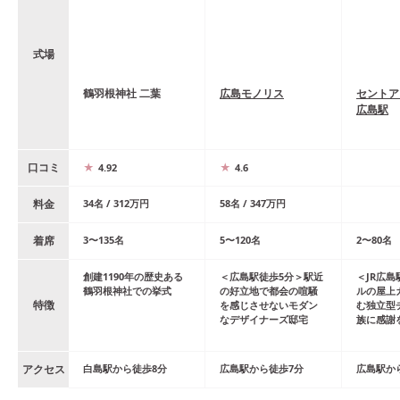
式場
鶴羽根神社 二葉
広島モノリス
セントア
広島駅
口コミ
4.92
4.6
料金
34
名
/
312
万円
58
名
/
347
万円
着席
3
〜
135
名
5
〜
120
名
2
〜
80
名
創建1190年の歴史ある
＜広島駅徒歩5分＞駅近
＜JR広
鶴羽根神社での挙式
の好立地で都会の喧騒
ルの屋上
特徴
を感じさせないモダン
む独立型
なデザイナーズ邸宅
族に感謝
アクセス
白島
駅
から
徒歩
8
分
広島
駅
から
徒歩
7
分
広島
駅
か