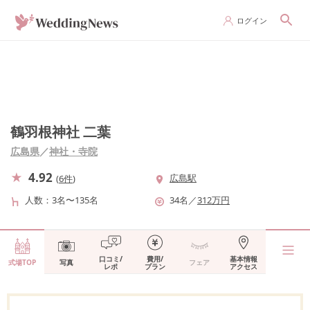
ログイン
鶴羽根神社 二葉
広島県
／
神社・寺院
4.92
広島駅
(
6件
)
人数
3名〜135名
34
名
／
312
万円
口コミ/
費用/
基本情報
式場TOP
写真
フェア
レポ
プラン
アクセス