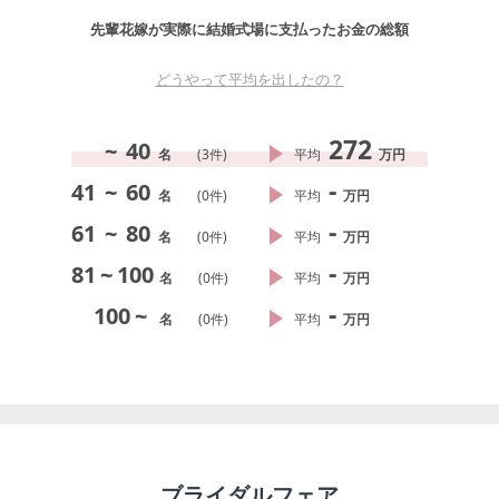
先輩花嫁が実際に結婚式場に支払ったお金の総額
どうやって平均を出したの？
272
~
40
名
(
3
件)
平均
万円
-
41
~
60
名
(
0
件)
平均
万円
-
61
~
80
名
(
0
件)
平均
万円
-
81
~
100
名
(
0
件)
平均
万円
-
100
~
名
(
0
件)
平均
万円
ブライダルフェア