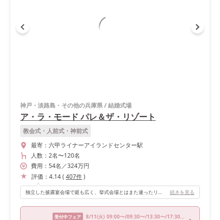
神戸・淡路島・その他の兵庫県
/
結婚式場
ア・ラ・モード パレ＆ザ・リゾート
教会式・人前式・神前式
最寄：
六甲ライナーアイランドセンター駅
人数：
2名
〜
120名
費用：
54
名
／
324
万円
評価：
4.14
(
407
件
)
独立した披露宴会場で庭も広く、挙式会場とはまた違ったリゾートな気分を味わえます。
続きを見る
8/11
(火)
09:00〜/09:30〜/13:30〜/17:30〜
受付中フェア