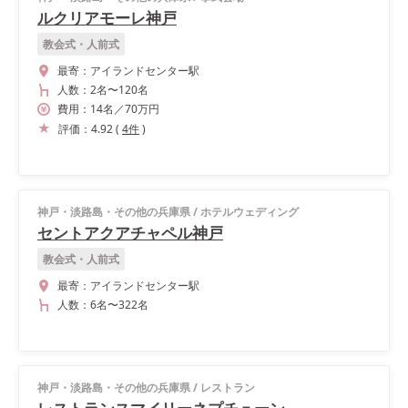
ルクリアモーレ神戸
教会式・人前式
最寄：
アイランドセンター駅
人数：
2名
〜
120名
費用：
14
名
／
70
万円
評価：
4.92
(
4
件
)
神戸・淡路島・その他の兵庫県
/
ホテルウェディング
セントアクアチャペル神戸
教会式・人前式
最寄：
アイランドセンター駅
人数：
6名
〜
322名
神戸・淡路島・その他の兵庫県
/
レストラン