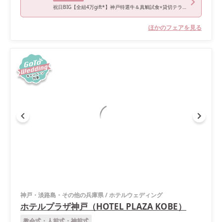
祝日BIG【全組4万gift*】神戸特選牛＆真鯛試食×貸切テラス付邸宅
ほかのフェアを見る
神戸・淡路島・その他の兵庫県
/
ホテルウェディング
ホテルプラザ神戸（HOTEL PLAZA KOBE）
教会式・人前式・神前式