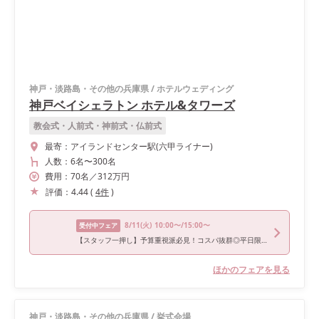
神戸・淡路島・その他の兵庫県
/
ホテルウェディング
神戸ベイシェラトン ホテル&タワーズ
教会式・人前式・神前式・仏前式
最寄：
アイランドセンター駅(六甲ライナー)
人数：
6名
〜
300名
費用：
70
名
／
312
万円
評価：
4.44
(
4
件
)
8/11
(火)
10:00〜/15:00〜
受付中フェア
【スタッフ一押し】予算重視派必見！コスパ抜群◎平日限定特典！
ほかのフェアを見る
神戸・淡路島・その他の兵庫県
/
挙式会場