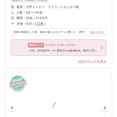
最寄：
六甲ライナー アイランドセンター駅
人数：
2名
〜
132名
費用：
39
名
／
214
万円
評価：
4.41
(
177
件
)
乾杯の挨拶をした後、高砂の後ろのカーテンが開くと、神戸の街並みが一望できるところがポイントです。とても綺麗でした！
続きを見る
8/16
(日)
10:00〜/16:00〜
受付中フェア
＜2名～30名様OK＞少人数挙式＆会食相談会／贅沢3.5万コース試食
ほかのフェアを見る