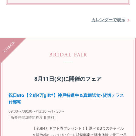
カレンダーで表示
8月11日(火)
に開催のフェア
祝日BIG【全組4万gift*】神戸特選牛＆真鯛試食×貸切テラス
付邸宅
09:00〜/09:30〜/13:30〜/17:30〜
[ 所要時間:
3時間程度
]
[ 無料 ]
【全組4万ギフト券プレゼント！】選べる3つのチャペル
＆開放感たっぷりリゾート貸切邸宅で演出体験／元三ツ星