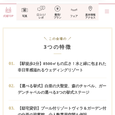
口コミ/
費用/
基本情報
式場TOP
写真
フェア
レポ
プラン
アクセス
この会場の
3つの特徴
0
1
.
【駅徒歩2分】8500㎡もの広さ！水と緑に包まれた
非日常感溢れるウェディングリゾート
0
2
.
【選べる挙式】白亜の大聖堂、森のチャペル、ガー
デンチャペルの選べる3つの挙式ステージ
0
3
.
【邸宅貸切】プール付リゾートヴィラ＆ガーデン付
の白亜の迎賓館。少人数専用空間も併設