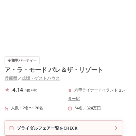
令和型パーティー
ア・ラ・モード パレ＆ザ・リゾート
兵庫県
／
式場・ゲストハウス
4.14
六甲ライナーアイランドセン
(
407件
)
ター駅
人数
2名〜120名
54
名
／
324
万円
ブライダルフェア一覧をCHECK