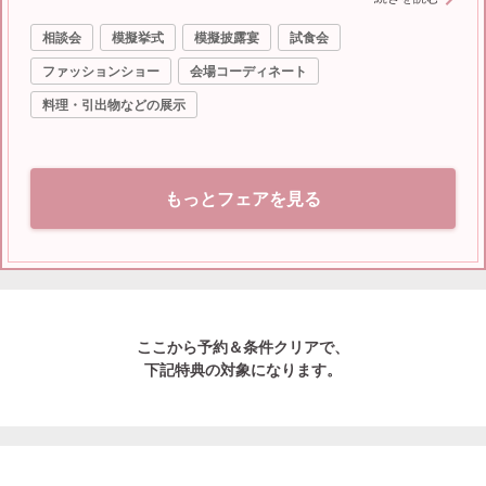
特典＞ ≪ご来館特典≫ ◆当館専属シェフ特製＊特選牛×
相談会
模擬挙式
模擬披露宴
試食会
真鯛を使用した豪華4万相当試食 ◆1件目のご見学で挙式
料全額無料 ◆ご来館時タクシーチケット(4,000円分)プレ
ファッションショー
会場コーディネート
ゼント ◆今だけ*全組4万円分のカタログギフト贈呈！ ※
料理・引出物などの展示
ギフト券は新郎新婦参加・3時間フェア滞在・当グループ
初来館が対象 ≪フェア内容≫ ◆白亜の大聖堂＆緑感じる
森のチャペル体験 ◆花嫁の憧れ！大階段での演出体験 ◆
ガーデンやプールが付いた選べる3つの会場見学 ◎午前来
もっとフェアを見る
館なら本番直前のコーディネートも見学できる！
ここから予約＆条件クリアで、
下記特典の対象になります。