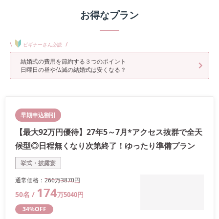
お得なプラン
\
/
ビギナーさん必読
結婚式の費用を節約する３つのポイント
日曜日の昼や仏滅の結婚式は安くなる？
早期申込割引
【最大92万円優待】27年5～7月*アクセス抜群で全天
候型◎日程無くなり次第終了！ゆったり準備プラン
挙式・披露宴
通常価格：
266万
3870
円
174
50
名 /
万
5040
円
34
%OFF