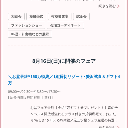
ご堪能♪＜ドレスやお料理など最大150万特典＞ ≪ご来館
続きを読む
特典≫ ◆1件目来館で挙式料プレゼント ◆当館専属シェ
相談会
模擬挙式
模擬披露宴
試食会
フおすすめ豪華4万コース相当試食 ◆今だけ*全組4万円分
のカタログギフト贈呈！ ※ギフト券は新郎新婦参加・3時
ファッションショー
会場コーディネート
間フェア滞在・当グループ初来館が対象 ≪フェア内容≫
料理・引出物などの展示
◆ガーデンチャペル＆緑感じる森のチャペル体験 ◆白亜
の大聖堂＆大階段体験 ◆ガーデンやプールが付いた選べ
る3つの会場見学 ◎午前来館なら本番直前のコーディネー
トも見学できる
8月16日(日)
に開催のフェア
＼お盆最終*150万特典／1組貸切リゾート×贅沢試食＆ギフト4
万
09:00〜/09:30〜/13:30〜/17:30〜
[ 所要時間:
3時間程度
]
[ 無料 ]
お盆フェア最終【全組4万ギフト券プレゼント！】森のチ
ャペル＆開放感溢れるテラス付きの貸切邸宅で、おふた
り”らしさ”を叶えるW体験／元三ツ星シェフ厳選の特選
牛・雲丹・真鯛など贅沢4万試食＜衣裳3着など最大150万
続きを読む