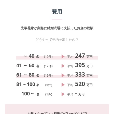
費用
先輩花嫁が実際に結婚式場に支払ったお金の総額
どうやって平均を出したの？
247
~
40
名
(
19
件)
平均
万円
395
41
~
60
名
(
12
件)
平均
万円
333
61
~
80
名
(
19
件)
平均
万円
520
81
~
100
名
(
5
件)
平均
万円
-
100
~
名
(
1
件)
平均
万円
人数・シーズン・料理のグレードなどで