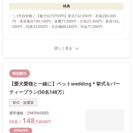
特典
＼1件目特典／【最大92万円OFF】挙式132,000円・衣裳286,000
円・美容着付100,100円・音響77,000円・介添25,300円・装花142,
000円・写真33,000円・引出物88,000円・司会77,000円
詳しく見る
特別割引
【愛犬愛猫と一緒に】ペットwedding＊挙式＆パー
ティープラン(50名148万）
挙式・披露宴
通常価格：
234万
6430
円
148
50
名 /
万
4030
円
37
%OFF