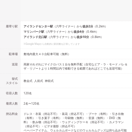
最寄り駅
アイランドセンター
駅
（
六甲ライナー
）
から
徒歩
2
分
（
0.2
km）
マリンパーク
駅
（
六甲ライナー
）
から
徒歩
4
分
（
0.4
km）
アイランド北口
駅
（
六甲ライナー
）
から
徒歩
10
分
（
0.8
km）
※Google Mapから自動的に駅距離を計算しています
駐車場
敷地内最大４０台駐車可能（無料）
送迎
両家それぞれにマイクロバス１台を無料手配（自宅などア・ラ・モード パレ＆
ザ・リゾートより１時間以内で移動できる範囲であればどこでも送迎可能）
挙式
教会式
人前式
神前式
スタイル
収容人数
120
名
着席人数
2名
〜
120名
持込料金
ドレス・衣装（持込不可）・装花（持込不可）・ブーケ（有料）・引き出物
（有料）・引き菓子（有料）・印刷物（無料）・音源（無料）・DVD（無
料）・飲み物（持込不可）・ウェディングケーキ（持込不可）・カメラマン
（持込不可）・ビデオ撮影（持込不可）
ペーパーアイテム、ウェルカムボードなどのウェルカムグッズは持ち込み可能