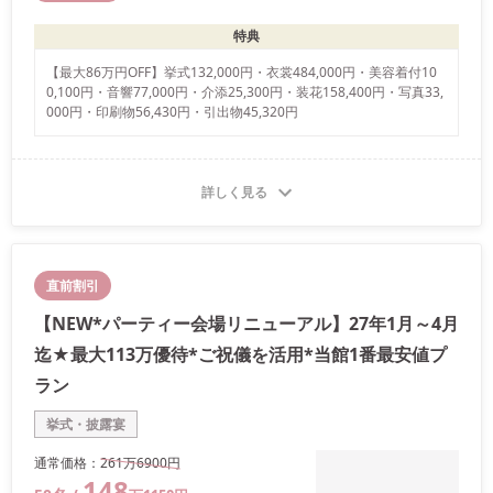
特典
【最大86万円OFF】挙式132,000円・衣裳484,000円・美容着付10
0,100円・音響77,000円・介添25,300円・装花158,400円・写真33,
000円・印刷物56,430円・引出物45,320円
詳しく見る
直前割引
【NEW*パーティー会場リニューアル】27年1月～4月
迄★最大113万優待*ご祝儀を活用*当館1番最安値プ
ラン
挙式・披露宴
通常価格：
261万
6900
円
148