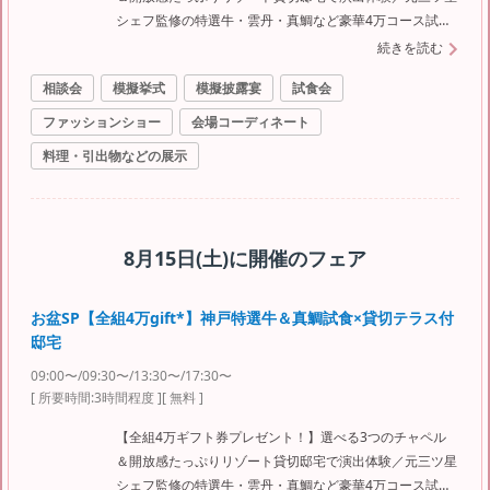
シェフ監修の特選牛・雲丹・真鯛など豪華4万コース試食
ご堪能♪＜ドレスやお料理など最大150万特典＞ ≪ご来館
続きを読む
特典≫ ◆1件目来館で挙式料プレゼント ◆当館専属シェ
相談会
模擬挙式
模擬披露宴
試食会
フおすすめ豪華4万コース相当試食 ◆今だけ*全組4万円分
のカタログギフト贈呈！ ※ギフト券は新郎新婦参加・3時
ファッションショー
会場コーディネート
間フェア滞在・当グループ初来館が対象 ≪フェア内容≫
料理・引出物などの展示
◆ガーデンチャペル＆緑感じる森のチャペル体験 ◆白亜
の大聖堂＆大階段体験 ◆ガーデンやプールが付いた選べ
る3つの会場見学 ◎午前来館なら本番直前のコーディネー
トも見学できる
8月15日(土)
に開催のフェア
お盆SP【全組4万gift*】神戸特選牛＆真鯛試食×貸切テラス付
邸宅
09:00〜/09:30〜/13:30〜/17:30〜
[ 所要時間:
3時間程度
]
[ 無料 ]
【全組4万ギフト券プレゼント！】選べる3つのチャペル
＆開放感たっぷりリゾート貸切邸宅で演出体験／元三ツ星
シェフ監修の特選牛・雲丹・真鯛など豪華4万コース試食