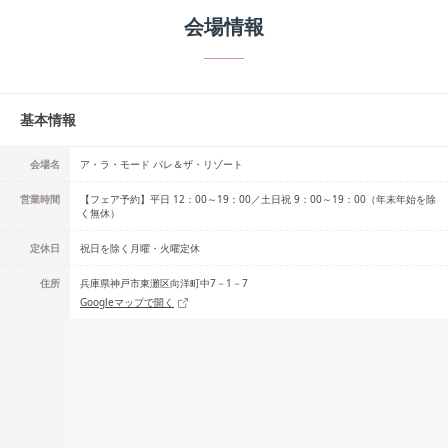
会場情報
基本情報
会場名
ア・ラ・モード パレ＆ザ・リゾート
営業時間
【フェア予約】平日 12：00～19：00／土日祝 9：00～19：00（年末年始を除
く無休）
定休日
祝日を除く月曜・火曜定休
住所
兵庫県神戸市東灘区向洋町中7－1－7
Googleマップで開く