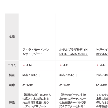
式場
ア・ラ・モード パレ
ホテルプラザ神戸（H
神戸ベイ
＆ザ・リゾート
OTEL PLAZA KOBE）
ホテル&
口コミ
4.14
4.41
4.44
料金
54
名
/
324
万円
39
名
/
214
万円
70
名
/
31
着席
2
〜
120
名
2
〜
132
名
6
〜
300
名
【駅徒歩2分】8500㎡も
【天空のガーデン】地
ミシュラ
の広さ！水と緑に包ま
上60ｍのガーデンに佇
上級の快
特徴
れた非日常感溢れるウ
む独立型チャペルで挙
得したホ
ェディングリゾート
式＆アフターセレモニ
の滞在型