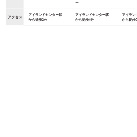
ー
アイランドセンター
駅
アイランドセンター
駅
アイラン
アクセス
から
徒歩
2
分
から
徒歩
4
分
から
徒歩