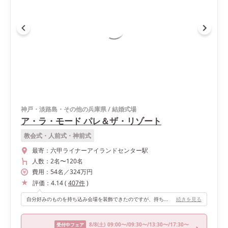
神戸・淡路島・その他の兵庫県
/
結婚式場
ア・ラ・モード パレ＆ザ・リゾート
教会式・人前式・神前式
最寄：
六甲ライナーアイランドセンター駅
人数：
2名
〜
120名
費用：
54
名
／
324
万円
評価：
4.14
(
407
件
)
自分好みのものを持ち込み会場を装飾できたのですが、持ち込み不可のものも多かったので★-1です。
続きを見る
8/8
(土)
09:00〜/09:30〜/13:30〜/17:30〜
受付中フェア