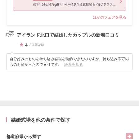
残1*【全組4万gift*】神戸特選牛＆真鯛試食×貸切テラス付邸宅
ほかのフェアを見る
アイランド北口で結婚したカップルの
新着口コミ
4
/ 先輩花嫁
自分好みのものを持ち込み会場を装飾できたのですが、持ち込み不可の
ものも多かったので★-1です。
続きを見る
結婚式場を他の条件で探す
都道府県から探す