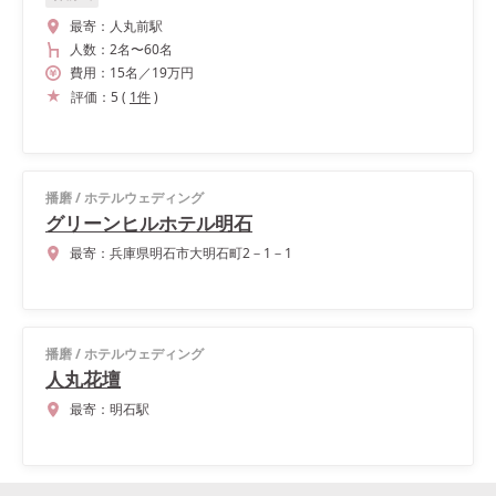
最寄：
人丸前駅
人数：
2名
〜
60名
費用：
15
名
／
19
万円
評価：
5
(
1
件
)
播磨
/
ホテルウェディング
グリーンヒルホテル明石
最寄：
兵庫県明石市大明石町2－1－1
播磨
/
ホテルウェディング
人丸花壇
最寄：
明石駅