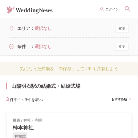
ログイン
エリア
選択なし
変更
条件
選択なし
変更
気になった式場を「♡保存」してURLを共有しよう
山陽明石駅の結婚式・結婚式場
3
件中
1
～
3
件を表示
おすすめ順
播磨
/
神社・寺院
柿本神社
神前式