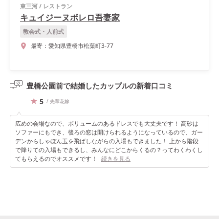
東三河
/
レストラン
キュイジーヌボレロ吾妻家
教会式・人前式
最寄：
愛知県豊橋市松葉町3-77
豊橋公園前で結婚したカップルの
新着口コミ
5
/ 先輩花嫁
広めの会場なので、ボリュームのあるドレスでも大丈夫です！ 高砂は
ソファーにもでき、後ろの窓は開けられるようになっているので、ガー
デンからしゃぼん玉を飛ばしながらの入場もできました！ 上から階段
で降りての入場もできるし、みんなにどこからくるの？ってわくわくし
てもらえるのでオススメです！
続きを見る