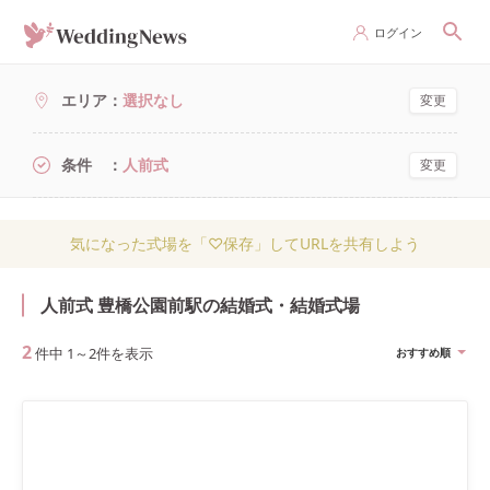
ログイン
エリア
選択なし
変更
条件
人前式
変更
気になった式場を「♡保存」してURLを共有しよう
人前式 豊橋公園前駅の結婚式・結婚式場
2
件中
1
～
2
件を表示
おすすめ順