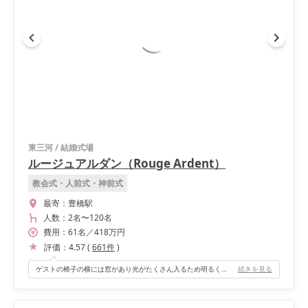
東三河
/
結婚式場
ルージュアルダン（Rouge Ardent）
教会式・人前式・神前式
最寄：
豊橋駅
人数：
2名
〜
120名
費用：
61
名
／
418
万円
評価：
4.57
(
661
件
)
ゲストの椅子の横には窓があり光がたくさん入るため明るくなります！ チャペルに窓があるのは珍しく見学に行った時から絶対ここで挙げたい！と思いました＾＾
続きを見る