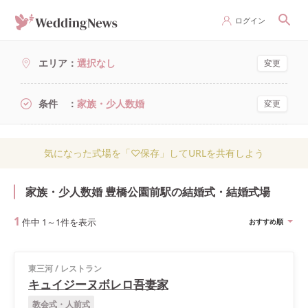
ログイン
エリア
選択なし
変更
条件
家族・少人数婚
変更
気になった式場を「♡保存」してURLを共有しよう
家族・少人数婚 豊橋公園前駅の結婚式・結婚式場
1
件中
1
～
1
件を表示
おすすめ順
東三河
/
レストラン
キュイジーヌボレロ吾妻家
教会式・人前式