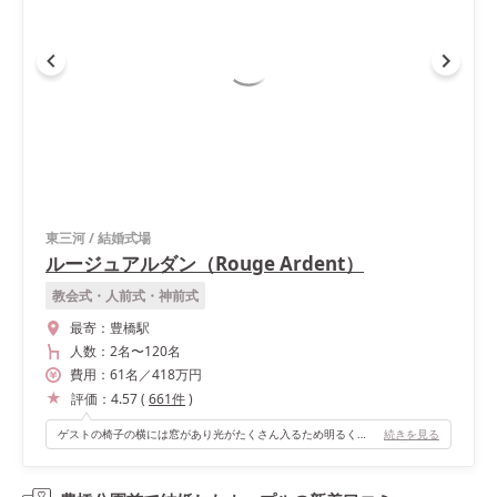
東三河
/
結婚式場
ルージュアルダン（Rouge Ardent）
教会式・人前式・神前式
最寄：
豊橋駅
人数：
2名
〜
120名
費用：
61
名
／
418
万円
評価：
4.57
(
661
件
)
ゲストの椅子の横には窓があり光がたくさん入るため明るくなります！ チャペルに窓があるのは珍しく見学に行った時から絶対ここで挙げたい！と思いました＾＾
続きを見る