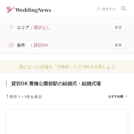
ログイン
エリア
選択なし
変更
条件
貸切OK
変更
気になった式場を「♡保存」してURLを共有しよう
貸切OK 豊橋公園前駅の結婚式・結婚式場
1
件中
1
～
1
件を表示
おすすめ順