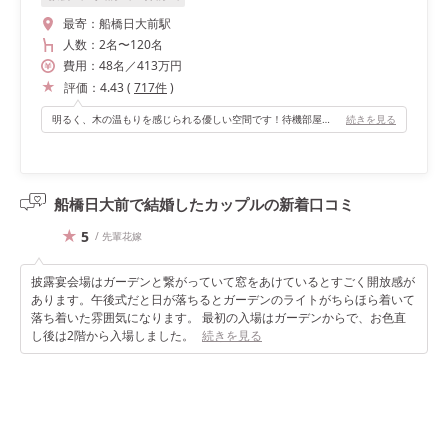
最寄：
船橋日大前駅
人数：
2名
〜
120名
費用：
48
名
／
413
万円
評価：
4.43
(
717
件
)
明るく、木の温もりを感じられる優しい空間です！待機部屋もあるので、そこからこっそりゲストを覗けるのもとても良かったです（^^）
続きを見る
船橋日大前で結婚したカップルの
新着口コミ
5
/ 先輩花嫁
披露宴会場はガーデンと繋がっていて窓をあけているとすごく開放感が
あります。午後式だと日が落ちるとガーデンのライトがちらほら着いて
落ち着いた雰囲気になります。 最初の入場はガーデンからで、お色直
し後は2階から入場しました。
続きを見る