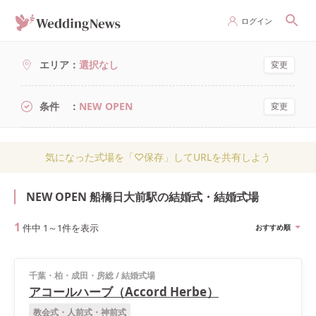
ログイン
エリア
選択なし
変更
条件
NEW OPEN
変更
気になった式場を「♡保存」してURLを共有しよう
NEW OPEN 船橋日大前駅の結婚式・結婚式場
1
件中
1
～
1
件を表示
おすすめ順
千葉・柏・成田・房総
/
結婚式場
アコールハーブ（Accord Herbe）
教会式・人前式・神前式