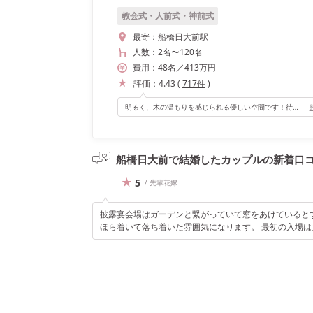
教会式・人前式・神前式
最寄：
船橋日大前駅
人数：
2名
〜
120名
費用：
48
名
／
413
万円
評価：
4.43
(
717
件
)
明るく、木の温もりを感じられる優しい空間です！待機部屋もあるので、そこからこっそりゲストを覗けるのもとても良かったです（^^）
船橋日大前で結婚したカップルの
新着口
5
/ 先輩花嫁
披露宴会場はガーデンと繋がっていて窓をあけていると
ほら着いて落ち着いた雰囲気になります。 最初の入場は