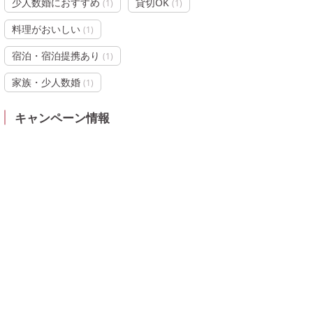
少人数婚におすすめ
貸切OK
(
1
)
(
1
)
料理がおいしい
(
1
)
宿泊・宿泊提携あり
(
1
)
家族・少人数婚
(
1
)
キャンペーン情報