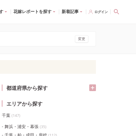
す
花嫁レポートを探す
新着記事
ログイン
変更
都道府県から探す
エリアから探す
千葉
(
147
)
舞浜・浦安・幕張
(
35
)
千葉・柏・成田・房総
(
112
)