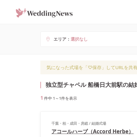
エリア
選択なし
気になった式場を「♡保存」してURLを共
独立型チャペル 船橋日大前駅の結
1
件中
1
～
1
件を表示
千葉・柏・成田・房総
/
結婚式場
アコールハーブ（Accord Herbe）