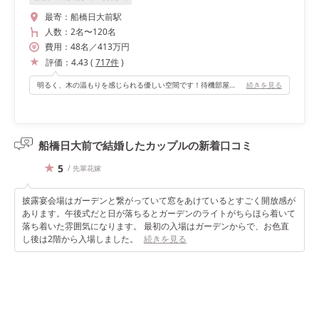
最寄：
船橋日大前駅
人数：
2名
〜
120名
費用：
48
名
／
413
万円
評価：
4.43
(
717
件
)
明るく、木の温もりを感じられる優しい空間です！待機部屋もあるので、そこからこっそりゲストを覗けるのもとても良かったです（^^）
続きを見る
船橋日大前で結婚したカップルの
新着口コミ
5
/ 先輩花嫁
披露宴会場はガーデンと繋がっていて窓をあけているとすごく開放感が
あります。午後式だと日が落ちるとガーデンのライトがちらほら着いて
落ち着いた雰囲気になります。 最初の入場はガーデンからで、お色直
し後は2階から入場しました。
続きを見る