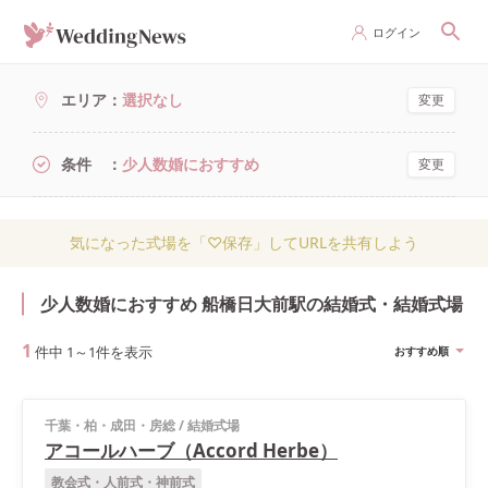
ログイン
エリア
選択なし
変更
条件
少人数婚におすすめ
変更
気になった式場を「♡保存」してURLを共有しよう
少人数婚におすすめ 船橋日大前駅の結婚式・結婚式場
1
件中
1
～
1
件を表示
おすすめ順
千葉・柏・成田・房総
/
結婚式場
アコールハーブ（Accord Herbe）
教会式・人前式・神前式