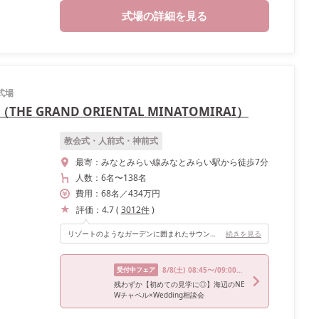
式場の詳細を見る
式場
 GRAND ORIENTAL MINATOMIRAI）
教会式・人前式・神前式
最寄：
みなとみらい線みなとみらい駅から徒歩7分
人数：
6名
〜
138名
費用：
68
名
／
434
万円
評価：
4.7
(
3012
件
)
リゾートのようなガーデンに囲まれたサウンドホールは、光がたくさん入り天候にも左右されないところがとても魅力的でした。ゲストからは生演奏もとても感動的で良かったと感想を頂きました。
続きを見る
受付中フェア
8/8
(土)
08:45〜/09:00〜/13:30〜/13:40〜/17:30〜
残わずか【初めての見学に◎】海辺のNE
Wチャペル×Wedding相談会