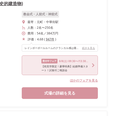
史的建造物)
教会式・人前式・神前式
最寄：
元町・中華街駅
人数：
2名
〜
250名
費用：
54
名
／
384
万円
評価：
4.68
(
947
件
)
レインボーボールルームのクラシカル感は最高です！ゲストの印象に残ること間違いなし！
続きを見る
受付中フェア
8/8
(土)
09:30〜/13:30〜/17:00〜
【初見学限定！豪華特典】結婚準備スタ
ート！試食付ご相談会
ほかのフェアを見る
式場の詳細を見る