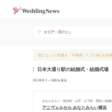
エリア
選択なし
気になった式場を「♡保存」してURLを共
日本大通り駅の結婚式・結婚式場
66
件中
1
～
18
件を表示
みなとみらい・桜木町・山手・山下町・関内
/
結婚
アニヴェルセル みなとみらい横浜