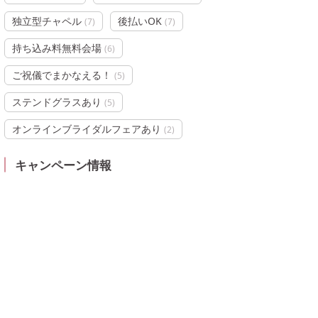
独立型チャペル
後払いOK
(
7
)
(
7
)
持ち込み料無料会場
(
6
)
ご祝儀でまかなえる！
(
5
)
ステンドグラスあり
(
5
)
オンラインブライダルフェアあり
(
2
)
キャンペーン情報