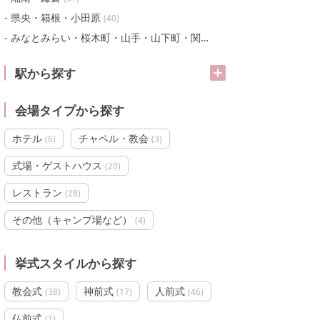
県央・箱根・小田原
(
40
)
みなとみらい・桜木町・山手・山下町・関内
(
105
)
駅から探す
会場タイプから探す
ホテル
チャペル・教会
(
6
)
(
3
)
式場・ゲストハウス
(
20
)
レストラン
(
28
)
その他（キャンプ場など）
(
4
)
挙式スタイルから探す
教会式
神前式
人前式
(
38
)
(
17
)
(
46
)
仏前式
(
1
)