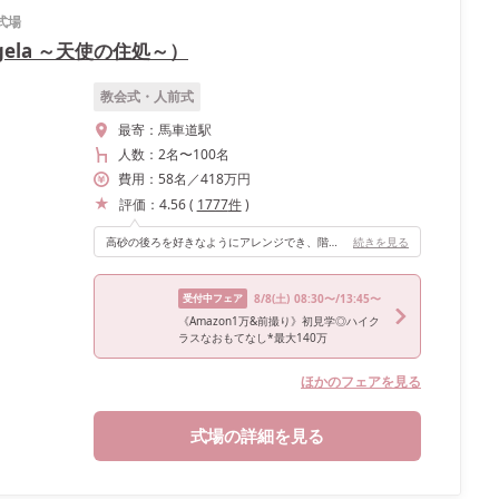
式場
gela ～天使の住処～）
教会式・人前式
最寄：
馬車道駅
人数：
2名
〜
100名
費用：
58
名
／
418
万円
評価：
4.56
(
1777
件
)
高砂の後ろを好きなようにアレンジでき、階段からの入場もできるので、お姫様気分が味わえます！
続きを見る
受付中フェア
8/8
(土)
08:30〜/13:45〜
《Amazon1万&前撮り》初見学◎ハイク
ラスなおもてなし*最大140万
ほかのフェアを見る
式場の詳細を見る