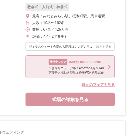
教会式・人前式・神前式
最寄：
みなとみらい駅、桜木町駅、馬車道駅
人数：
10名
〜
162名
費用：
67
名
／
426
万円
評価：
4.4
(
2418
件
)
ヴィラスウィート会場の大階段はシンデレラの気分になれます♪ 会場の決めてとなったのは大きな階段です！
続きを見る
受付中フェア
8/8
(土)
08:30〜/09:00〜/09:30〜/13:00〜/14:45〜
＼会場リニューアル！Amazon1万＆140
万優待／感動大聖堂＆絶景WD×絶品試食
ほかのフェアを見る
式場の詳細を見る
ルウェディング