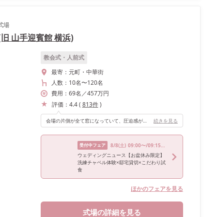
式場
 (旧 山手迎賓館 横浜)
教会式・人前式
最寄：
元町・中華街
人数：
10名
〜
120名
費用：
69
名
／
457
万円
評価：
4.4
(
813
件
)
会場の片側が全て窓になっていて、圧迫感がなく広く感じました！ガーデンから入場した際はまさかそこから！という感じでサプライズになりました。 一番のお気に入りは階段です！カラードレスでの再入場は階段から登場したかったので理想通りでした！
続きを見る
受付中フェア
8/8
(土)
09:00〜/09:15〜/14:30〜/14:45〜/18:00〜
ウェディングニュース【お盆休み限定】
洗練チャペル体験×邸宅貸切×こだわり試
食
ほかのフェアを見る
式場の詳細を見る