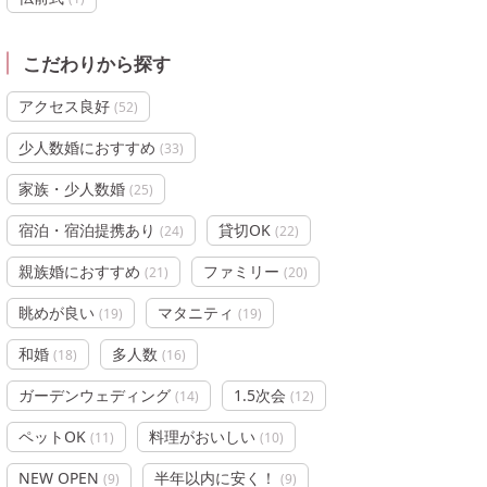
こだわりから探す
アクセス良好
(
52
)
少人数婚におすすめ
(
33
)
家族・少人数婚
(
25
)
宿泊・宿泊提携あり
貸切OK
(
24
)
(
22
)
親族婚におすすめ
ファミリー
(
21
)
(
20
)
眺めが良い
マタニティ
(
19
)
(
19
)
和婚
多人数
(
18
)
(
16
)
ガーデンウェディング
1.5次会
(
14
)
(
12
)
ペットOK
料理がおいしい
(
11
)
(
10
)
NEW OPEN
半年以内に安く！
(
9
)
(
9
)