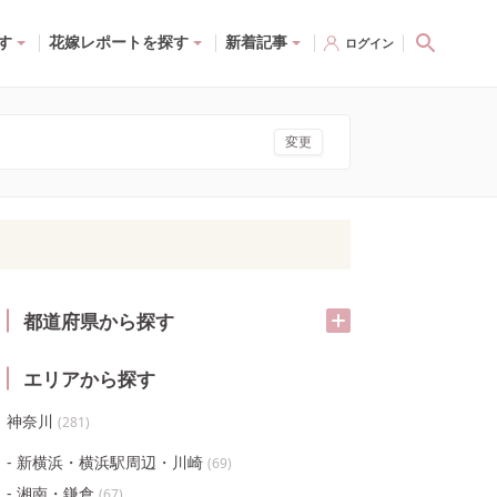
す
花嫁レポートを探す
新着記事
ログイン
変更
都道府県から探す
エリアから探す
神奈川
(
281
)
新横浜・横浜駅周辺・川崎
(
69
)
湘南・鎌倉
(
67
)