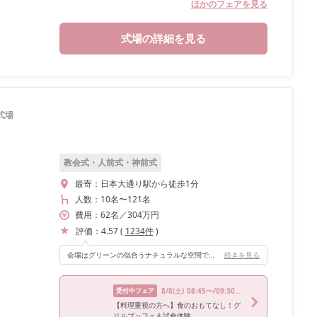
ほかのフェアを見る
式場の詳細を見る
式場
教会式・人前式・神前式
最寄：
日本大通り駅から徒歩1分
人数：
10名
〜
121名
費用：
62
名
／
304
万円
評価：
4.57
(
1234
件
)
会場はグリーンの似合うナチュラルな空間で明るいです！ もともとソファがあるので、高砂ソファとして使えます◎そしてソファはほんとにふわっふわ！ 床のウッドの感じや、ガラス張りの入口も素敵です 自由度が高く、持ち込みや会場のアレンジを快くサポートしてくれます！！ わたしは前日に設営しにいき、木箱やテーブルなどを持ち込みセッティングしました。 やりたいことをなるべく実現しようとしてくれる、優しいスタッフさんばかりです！
続きを見る
受付中フェア
8/8
(土)
08:45〜/09:30〜/12:00〜/13:45〜/17:30〜
【料理重視の方へ】食のおもてなし！グ
リルブッフェ＆試食体験