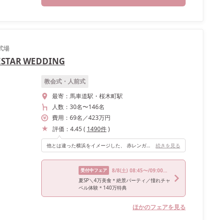
式場
AR WEDDING
教会式・人前式
最寄：
馬車道駅・桜木町駅
人数：
30名
〜
146名
費用：
69
名
／
423
万円
評価：
4.45
(
1490
件
)
他とは違った横浜をイメージした、 赤レンガで天上の高い、解放感のある会場です。 アフターセレモニーでは、みなとみらいのベストロケーションをバックに行えるので、ここの会場にして良かったと満足しています。
続きを見る
受付中フェア
8/8
(土)
08:45〜/09:00〜/15:45〜/16:00〜
夏SP＼4万美食＊絶景パーティ／憧れチャ
ペル体験＊140万特典
ほかのフェアを見る